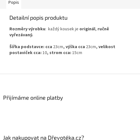
Popis
Detailní popis produktu
Rozměry výrobku
:
každý kousek je
originál
,
ručně
vyřezávaný.
Šířka podstavce: cca
23cm
, výška cca
23cm
, velikost
postaviček cca:
10
, strom cca:
15cm
Z
á
p
a
Přijímáme online platby
t
í
Jak nakupovat na Dřevotéka.cz?