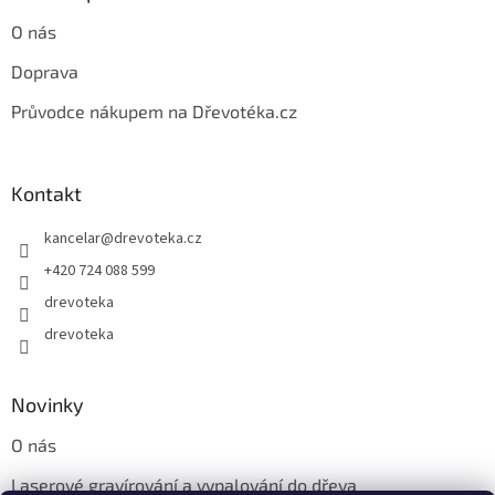
O nás
Doprava
Průvodce nákupem na Dřevotéka.cz
Kontakt
kancelar
@
drevoteka.cz
+420 724 088 599
drevoteka
drevoteka
Novinky
O nás
Laserové gravírování a vypalování do dřeva