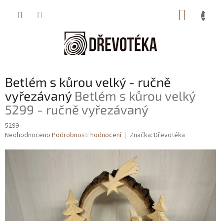
Přejít
NÁKUP
na
obsah
KOŠÍK
Betlém s kůrou velký - ručně
vyřezávaný
Betlém s kůrou velký
5299 - ručně vyřezávaný
5299
Průměrné
Neohodnoceno
Podrobnosti hodnocení
Značka:
Dřevotéka
hodnocení
produktu
je
0,0
z
5
hvězdiček.