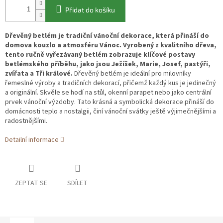
Přidat do košíku
Dřevěný betlém je tradiční vánoční dekorace, která přináší do
domova kouzlo a atmosféru Vánoc. Vyrobený z kvalitního dřeva,
tento ručně vyřezávaný betlém zobrazuje klíčové postavy
betlémského příběhu, jako jsou Ježíšek, Marie, Josef, pastýři,
zvířata a Tři králové.
Dřevěný betlém je ideální pro milovníky
řemeslné výroby a tradičních dekorací, přičemž každý kus je jedinečný
a originální. Skvěle se hodí na stůl, okenní parapet nebo jako centrální
prvek vánoční výzdoby. Tato krásná a symbolická dekorace přináší do
domácnosti teplo a nostalgii, činí vánoční svátky ještě výjimečnějšími a
radostnějšími.
Detailní informace
ZEPTAT SE
SDÍLET