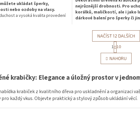
Dekorativní dřevěná krabička 
 můžete ukládat šperky,
nejrůznější drobnosti.
Pro uch
osti nebo ozdoby na vlasy.
korálků, maličkostí, ale i jako 
uchost a vysoká kvalita provedení
dárkové balení pro šperky či ji
 krabici šik každému interiéru.
drobnosti.
Vyrobeno ze smrkov
ku můžete navíc zatraktivnit tím, že ji
dřeva.
ujete nebo ozdobíte decoupage
NAČÍST 12 DALŠÍCH
kou.
S
1
10
O
t
r
v
NAHORU
á
l
n
á
k
d
né krabičky: Elegance a úložný prostor v jedno
o
a
v
c
á
í
nabídka krabiček z kvalitního dřeva pro uskladnění a organizaci va
n
p
í
 pro každý vkus. Objevte praktický a stylový způsob ukládání věcí.
r
v
k
y
v
ý
p