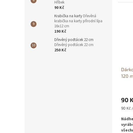
Hříbek
90 Kč
Krabička na karty
Dřevěná
krabička na karty přírodní lípa
16x12 cm
190 Kč
Dřevěný podtácek 22 cm
Dřevěný podtácek 22 cm
250 Kč
Dárko
120
borov
90 
Měrná
90 Kč /
cena:
Nádhe
vyráb
všechn