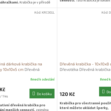
cenností.
Tato krabička je ideální
náhražkami.
Krabička je v přírodě
bezpečné uložení prvního dětské
 rozložitelná, protože neobsahuje
zoubku nebo prstýnku, což z ní čin
barviva a laky. Dýha je tenký pás
Kód:
KRC001L
Kód:
D
dokonalý dárek pro novopečené r
o tloušťce několika milimetrů,
nebo milovníky šperků.
Vyrobena 
 zpracovatelný a jedná se o
kvalitních materiálů,
může být 
rší způsob zpracování dřeva. Tato
jemnými detaily či vyryty osobními
ka se vám bude hodit jako
přírodní
Tato krabička je nejen praktick
na cenné drobnosti jako jsou
také krásným suvenýrem, kter
ky, řetízky
, ale i dárků citové
vzácné vzpomínky na celý život
.
Vyzkoušejte naše krabičky a už
 nebudete potřebovat balící
V kombinací s jutovým provázkem a
kou jsou naprosto úchvatné.
ná dárková krabička na
Dřevěná krabička - 10x10x8
ky 10x10x5 cm
Dřevěná
Dřevotéka Dřevěná krabička
vá krabička na šperky -
10x10x8cm
Ihned k odeslání
Ihned k
dní lípa 10x10x5 cm
 Kč
Do
120 Kč
Do košíku
/ 1 ks
Krabička pro všestranné použit
ativní dřevěná krabička pro
které můžete ukládat šperky,
ání menších cenností,
zejména