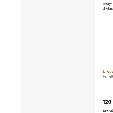
prstýn
drobno
patřič
okem. 
dřeva,
barevně
scandi
svým 
perfek
na hod
zhotov
Zeptej
Dřev
krabi
120
Krabi