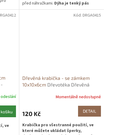
 pro
před náhražkami.
Dýha je tenký pás
ho
dřeva o tloušťce několika milimetrů,
í
snadno zpracovatelný a jedná se o
RGA0412
Kód:
DRGA0415
odiče
nejstarší způsob zpracování
z
dřeva.
Tato krabička se vám bude hodit
zdobena
jako přírodní obal na cenné drobnosti jako
 nápisy.
jsou prstýnky, řetízky, ale i dárků citové
á, ale
vazby. Vyzkoušejte naše krabičky a už
ý uchová
nikdy nebudete potřebovat balící papír.
.
V kombinací s jutovým provázkem a
větvičkou jsou naprosto úchvatné.
 cm
Dřevěná krabička - se zámkem
 -
10x10x6cm
Dřevotéka Dřevěná
krabička se zámkem 10x10x6cm
 odeslání
Momentálně nedostupné
DETAIL
 košíku
120 Kč
Krabička pro všestranné použití, ve
í, ve
které můžete ukládat šperky,