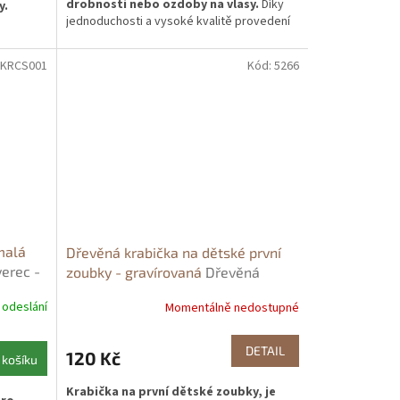
drobnosti nebo ozdoby na vlasy.
Díky
y.
jednoduchosti a vysoké kvalitě provedení
vám krabička dodá šik každému interiéru,
dému
který navíc můžete zpříjemnit malováním
KRCS001
Kód:
5266
nebo
zdobením decoupage technikou.
ebo
malá
Dřevěná krabička na dětské první
verec -
zoubky - gravírovaná
Dřevěná
krabička na dětské první zoubky -
 odeslání
Momentálně nedostupné
gravírovaná 4x3 cm
DETAIL
120 Kč
 košíku
Krabička na první dětské zoubky, je