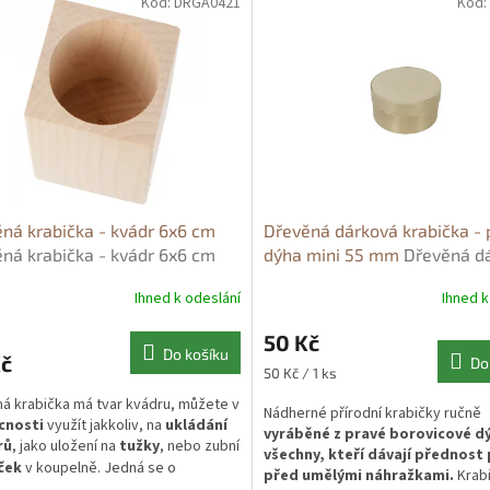
Kód:
DRGA0421
Kód:
ná krabička - kvádr 6x6 cm
Dřevěná dárková krabička - 
ná krabička - kvádr 6x6 cm
dýha mini 55 mm
Dřevěná d
krabička - přírodní borovico
Ihned k odeslání
Ihned k
mini 5x4 cm
50 Kč
Do košíku
Kč
Do
Měrná
50 Kč / 1 ks
cena:
á krabička má tvar kvádru, můžete v
Nádherné přírodní krabičky ručně
nosti
využít jakkoliv, na
ukládání
vyráběné z pravé borovicové d
rů
, jako uložení na
tužky
, nebo zubní
všechny, kteří dávají přednost 
edná se o
ček
v koupelně.
J
před umělými náhražkami.
Krabi
anné využití.