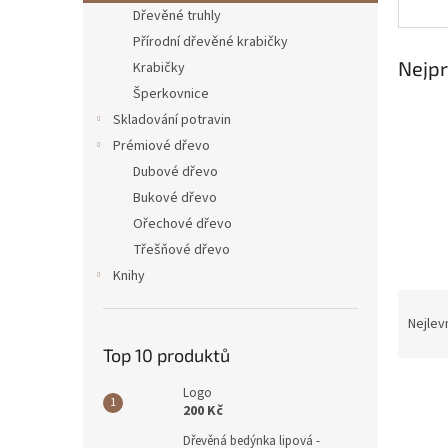
n
Dřevěné truhly
e
Přírodní dřevěné krabičky
l
Nejpr
Krabičky
Šperkovnice
Skladování potravin
Prémiové dřevo
Dubové dřevo
Bukové dřevo
Ořechové dřevo
Třešňové dřevo
Knihy
Ř
a
Nejlev
z
Top 10 produktů
e
n
Logo
í
200 Kč
p
V
Dřevěná bedýnka lipová -