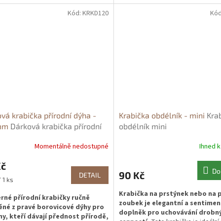
přírodě snadno rozložitelná, prot
neobsahuje žádné barviva a laky. D
Kód:
KRKD120
Kó
tenký pás dřeva o tloušťce několi
milimetrů, snadno zpracovatelný a
o nejstarší způsob zpracování dře
krabička se vám bude hodit ja
přírodní obal na cenné drobnos
jsou prstýnky, řetízky, ale i dá
citové vazby.
Vyzkoušejte naše k
už nikdy nebudete potřebovat balíc
V kombinací s jutovým provázkem,
větvičkou jsou naprosto úchvatné.
vá krabička přírodní dýha -
Krabička obdélník - mini
Kra
 mm
Dárková krabička přírodní
obdélník mini
icová dýha - 12x4 cm
Momentálně nedostupné
Ihned k
Kč
Do
90 Kč
DETAIL
 1 ks
Krabička na prstýnek nebo na p
rné přírodní krabičky ručně
zoubek je elegantní a sentimen
ěné z pravé borovicové dýhy pro
doplněk pro uchovávání drobn
y, kteří dávají přednost přírodě,