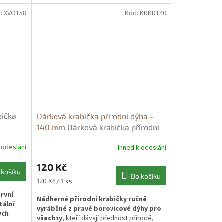
ože
dětského zoubku nebo prstýnku,
což z ní
ýha je
d:
XVO158
Kód:
KRKD140
činí dokonalý dárek pro novopečené
ka
rodiče nebo milovníky šperků
.
 jedná se
va.
Tato
ko
ti jako
rků
rabičky a
í papír.
 a
bička
Dárková krabička přírodní dýha -
140 mm
Dárková krabička přírodní
borovicová dýha - 14x5 cm
 odeslání
Ihned k odeslání
120 Kč
 košíku
Do košíku
Měrná
120 Kč / 1 ks
cena:
rvní
Nádherné přírodní krabičky ručně
tální
vyráběné z pravé borovicové dýhy pro
ých
všechny
, kteří dávají přednost přírodě,