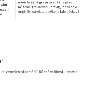
pro
navíc krásně gravírovaná
( na přání
ování
můžeme gravírování upravit), jedná se o
luxusní
originální dárek, pro někoho kdo očekává
né
narození dítětě.
ého
m!
šich cenných předmětů. Různé velikosti, tvary a