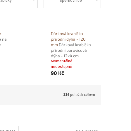
rabičky
Šperkovnice
y
Dárková krabička
a na
přírodní dýha - 120
a
mm
Dárková krabička
přírodní borovicová
dýha - 12x4 cm
Momentálně
nedostupné
90 Kč
116
položek celkem