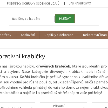
PODMÍNKY OCHRANY OSOBNÍCH ÚDAJŮ
JAK NAKUPOVAT
HLEDAT
potřeby
Stolování
Doplňky a dekorace
Dekorativní krab
rativní krabičky
 naši širokou nabídku
dřevěných krabiček
, které jsou ideální pr
cí a stylem. Naše kategorie dřevěných krabiček nabízí různé v
m a vkusu. Každá krabička je pečlivě vyrobena z kvalitního dřeva
y jsou vhodné pro různé použití, od ukládání šperků, klíčů a pamě
řírodnímu vzhledu přinášejí do vašeho domova nejen praktickost,
ch krabiček a najděte to pravé úložné řešení pro vaše potřeby!
Přírodní