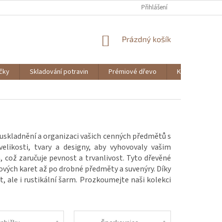
Přihlášení
NÁKUPNÍ
Prázdný košík
KOŠÍK
ičky
Skladování potravin
Prémiové dřevo
Knihy
o uskladnění a organizaci vašich cenných předmětů s
elikosti, tvary a designy, aby vyhovovaly vašim
, což zaručuje pevnost a trvanlivost. Tyto dřevěné
ťových karet až po drobné předměty a suvenýry. Díky
 ale i rustikální šarm. Prozkoumejte naši kolekci