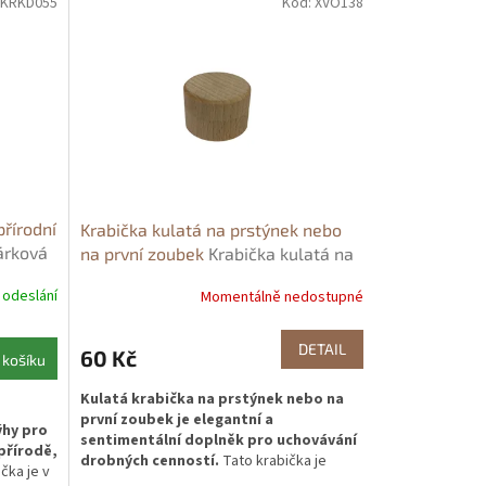
KRKD055
Kód:
XVO138
přírodní
Krabička kulatá na prstýnek nebo
árková
na první zoubek
Krabička kulatá na
vá dýha
prstýnek nebo na první zoubek
 odeslání
Momentálně nedostupné
DETAIL
60 Kč
 košíku
Kulatá krabička na prstýnek nebo na
první zoubek je elegantní a
ýhy pro
sentimentální doplněk pro uchovávání
přírodě,
drobných cenností.
Tato krabička je
čka je v
ideální pro bezpečné uložení prvního