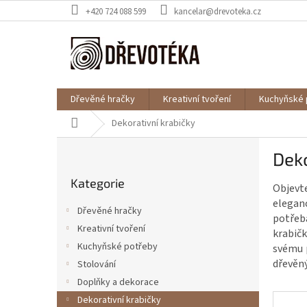
Přejít
+420 724 088 599
kancelar@drevoteka.cz
na
obsah
Dřevěné hračky
Kreativní tvoření
Kuchyňské 
Domů
Dekorativní krabičky
P
Deko
o
Přeskočit
s
Kategorie
kategorie
Objevte
t
elegan
r
Dřevěné hračky
potřebá
a
Kreativní tvoření
krabičk
n
Kuchyňské potřeby
svému p
n
dřevěný
í
Stolování
p
Doplňky a dekorace
a
Dekorativní krabičky