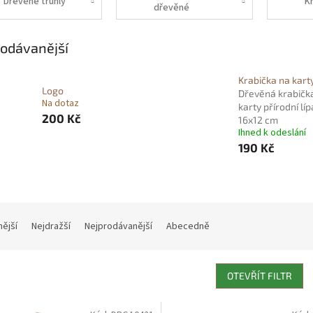
Dřevěné truhly
K
dřevěné
krabičky
odávanější
Krabička na kart
Logo
Dřevěná krabičk
Na dotaz
karty přírodní líp
200 Kč
16x12 cm
Ihned k odeslání
190 Kč
nější
Nejdražší
Nejprodávanější
Abecedně
OTEVŘÍT FILTR