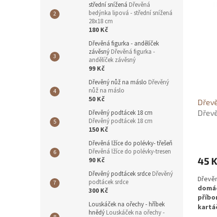
r
střední snížená
Dřevěná
ý
o
bedýnka lipová - střední snížená
p
28x18 cm
d
i
180 Kč
u
s
Dřevěná figurka - andělíček
k
p
závěsný
Dřevěná figurka -
t
r
andělíček závěsný
ů
99 Kč
o
d
Dřevěný nůž na máslo
Dřevěný
nůž na máslo
u
50 Kč
Dřevě
k
Dřevě
Dřevěný podtácek 18 cm
t
Dřevěný podtácek 18 cm
ů
150 Kč
Dřevěná lžíce do polévky- třešeň
Dřevěná lžíce do polévky-tresen
45 
90 Kč
Dřevěný podtácek srdce
Dřevěný
Dřevěn
podtácek srdce
domác
300 Kč
příbo
Louskáček na ořechy - hříbek
kartá
hnědý
Louskáček na ořechy -
všestr