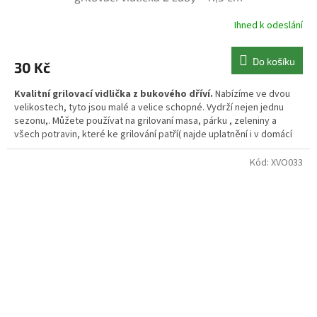
Ihned k odeslání
Do košíku
30 Kč
Kvalitní grilovací vidlička z bukového dříví.
Nabízíme ve dvou
velikostech, tyto jsou malé a velice schopné. Vydrží nejen jednu
sezonu,. Můžete používat na grilovaní masa, párku , zeleniny a
všech potravin, které ke grilování patří( najde uplatnění i v domácí
kuchyni při smažení řízku).
Kód:
XVO033