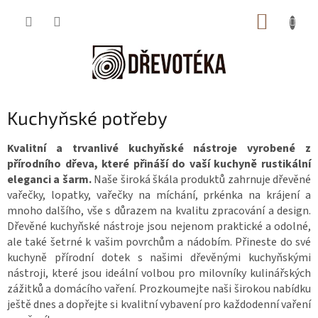
Přejít
NÁKUP
na
obsah
KOŠÍK
Kuchyňské potřeby
Kvalitní a trvanlivé kuchyňské nástroje vyrobené z
přírodního dřeva, které přináší do vaší kuchyně rustikální
eleganci a šarm.
Naše široká škála produktů zahrnuje dřevěné
vařečky, lopatky, vařečky na míchání, prkénka na krájení a
mnoho dalšího, vše s důrazem na kvalitu zpracování a design.
Dřevěné kuchyňské nástroje jsou nejenom praktické a odolné,
ale také šetrné k vašim povrchům a nádobím. Přineste do své
kuchyně přírodní dotek s našimi dřevěnými kuchyňskými
nástroji, které jsou ideální volbou pro milovníky kulinářských
zážitků a domácího vaření. Prozkoumejte naši širokou nabídku
ještě dnes a dopřejte si kvalitní vybavení pro každodenní vaření