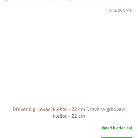
dřevěná obracečka nezahřívá, což zajišťuje bezpečné a pohodlné
použití při vaření.
Kód:
XVO028
Dřevěné grilovací kleště - 22 cm
Dřevěné grilovací
kleště - 22 cm
Ihned k odeslání