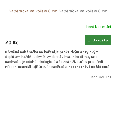
Naběračka na koření 8 cm
Naběračka na koření 8 cm
Ihned k odeslání
Do košíku
20 Kč
Dřevěná naběračka na koření je praktickým a stylovým
doplňkem každé kuchyně. Vyrobená z kvalitního dřeva, tato
naběračka je odolná, ekologická a šetrná k životnímu prostředí.
Přírodní materiál zajišťuje, že naběračka
nezanechává nežádoucí
pachy nebo chemikálie v koření,
což z ní činí bezpečný nástroj
pro manipulaci s potravinami.
Kód:
XVO323