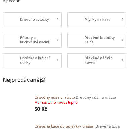
a pečení!
Dřevěné válečky
Mlýnky na kávu
Příbory a
Dřevěné krabičky
kuchyňské načiní
na čaj
Prkénka a krájecí
Dřevěné náčiní s
desky
kovem
Nejprodávanější
Dřevěný nůž na máslo
Dřevěný nůž na máslo
Momentálně nedostupné
50 Kč
Dřevěná lžíce do polévky- třešeň
Dřevěná lžíce