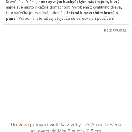
Dřevěná vařečka je
nezbytným kuchyňským nástrojem,
který
najde své místo v každé domácnosti. Vyrobená z kvalitního dřeva,
tato vařečka je trvanlivá, odolná a
šetrná k povrchům hrnců a
pánví.
Přírodní materiál zajišťuje, že se vařečka při používání
nezahřívá, což z ní činí bezpečný nástroj pro vaření.
Kód:
XVO032
Dřevěná grilovací vidlička 2 zuby - 24,5 cm
Dřevěná
grilovací vidlička 2 zuby - 11,5 cm