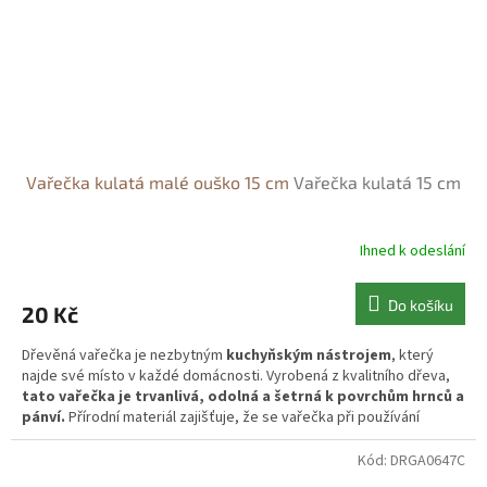
Vařečka kulatá malé ouško 15 cm
Vařečka kulatá 15 cm
Ihned k odeslání
Do košíku
20 Kč
Dřevěná vařečka je nezbytným
kuchyňským nástrojem
, který
najde své místo v každé domácnosti. Vyrobená z kvalitního dřeva,
tato vařečka je trvanlivá, odolná a šetrná k povrchům hrnců a
pánví.
Přírodní materiál zajišťuje, že se vařečka při používání
nezahřívá, což z ní činí bezpečný nástroj pro vaření.
Kód:
DRGA0647C