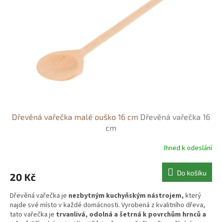
k
p
t
r
ů
o
d
u
k
t
ů
Dřevěná vařečka malé ouško 16 cm
Dřevěná vařečka 16
cm
Ihned k odeslání
Do košíku
20 Kč
Dřevěná vařečka je
nezbytným kuchyňským nástrojem,
který
najde své místo v každé domácnosti. Vyrobená z kvalitního dřeva,
tato vařečka je
trvanlivá, odolná a šetrná k povrchům hrnců a