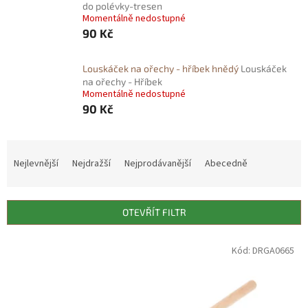
do polévky-tresen
Momentálně nedostupné
90 Kč
Louskáček na ořechy - hříbek hnědý
Louskáček
na ořechy - Hříbek
Momentálně nedostupné
90 Kč
Ř
a
Nejlevnější
Nejdražší
Nejprodávanější
Abecedně
z
e
n
OTEVŘÍT FILTR
í
p
V
Kód:
DRGA0665
r
ý
o
p
d
i
u
s