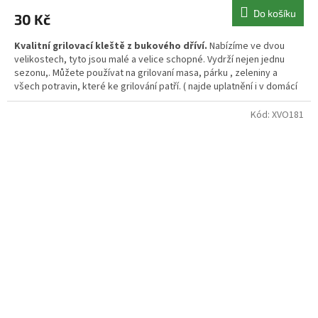
Do košíku
30 Kč
Kvalitní grilovací kleště z bukového dříví.
Nabízíme ve dvou
velikostech, tyto jsou malé a velice schopné. Vydrží nejen jednu
sezonu,. Můžete používat na grilovaní masa, párku , zeleniny a
všech potravin, které ke grilování patří. ( najde uplatnění i v domácí
kuchyni při smažení řízku)
Kód:
XVO181