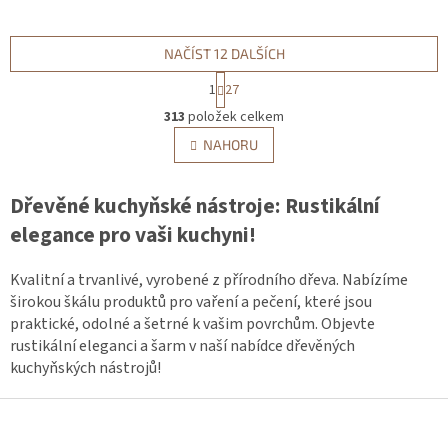
NAČÍST 12 DALŠÍCH
S
1
27
t
O
r
313
položek celkem
v
á
l
NAHORU
n
á
k
d
o
v
Dřevěné kuchyňské nástroje: Rustikální
a
á
c
elegance pro vaši kuchyni!
n
í
í
p
r
Kvalitní a trvanlivé, vyrobené z přírodního dřeva. Nabízíme
v
širokou škálu produktů pro vaření a pečení, které jsou
k
praktické, odolné a šetrné k vašim povrchům. Objevte
y
rustikální eleganci a šarm v naší nabídce dřevěných
v
kuchyňských nástrojů!
ý
p
Z
i
á
s