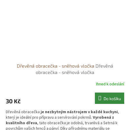
Dřevěná obracečka - sněhová vločka
Dřevěná
obracečka - sněhová vločka
Ihned k odeslání
Do košíku
30 Kč
Dřevěná obracečka
je nezbytným nástrojem v každé kuchyni
,
který je ideální pro přípravu a servírování pokrmů.
Vyrobená z
kvalitního dřeva
, tato obracečka je odolná, trvanlivá a šetrná k
povrchům vašich hrnců a pánví. Díky přírodnímu materiálu se