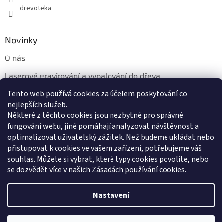
drevoteka
Novinky
O nás
Laserové gravírování a vypalování do dřeva
Tento web používá cookies za účelem poskytování co
Proč jíst z přírodních dřevěných talířů: Ekologická a Stylová
Volba
nejlepších služeb.
Některé z těchto cookies jsou nezbytné pro správné
fungování webu, jiné pomáhají analyzovat návštěvnost a
optimalizovat uživatelský zážitek. Než budeme ukládat nebo
přistupovat k cookies ve vašem zařízení, potřebujeme váš
souhlas. Můžete si vybrat, které typy cookies povolíte, nebo
se dozvědět více v našich
Zásadách používání cookies
.
Vytvořil Shoptet
Nastavení
Copyright 2026
Dřevotéka
. Všechna práva vyhrazena.
Upravit