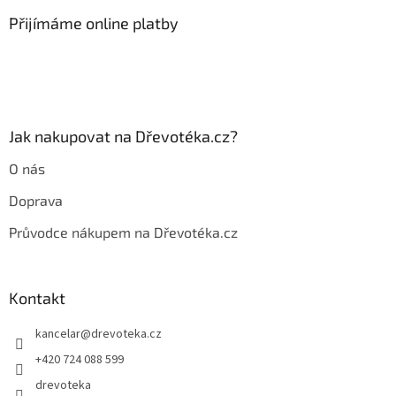
u
p
a
Přijímáme online platby
t
í
Jak nakupovat na Dřevotéka.cz?
O nás
Doprava
Průvodce nákupem na Dřevotéka.cz
Kontakt
kancelar
@
drevoteka.cz
+420 724 088 599
drevoteka