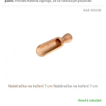
pánví.
Přírodní materiál zajišťuje, že se vařečka při používání
nezahřívá, což z ní činí bezpečný nástroj pro vaření.
Kód:
XVO195
Naběračka na koření 7 cm
Naběračka na koření 7 cm
Ihned k odeslání