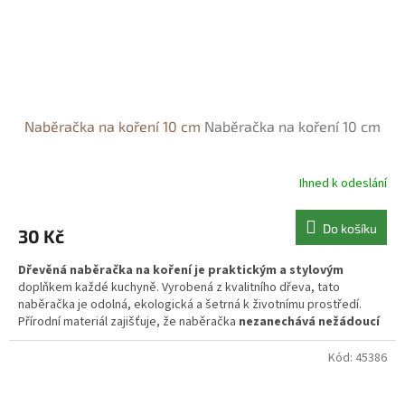
Naběračka na koření 10 cm
Naběračka na koření 10 cm
Ihned k odeslání
Do košíku
30 Kč
Dřevěná naběračka na koření je praktickým a stylovým
doplňkem každé kuchyně. Vyrobená z kvalitního dřeva, tato
naběračka je odolná, ekologická a šetrná k životnímu prostředí.
Přírodní materiál zajišťuje, že naběračka
nezanechává nežádoucí
pachy nebo chemikálie v koření,
Kód:
45386