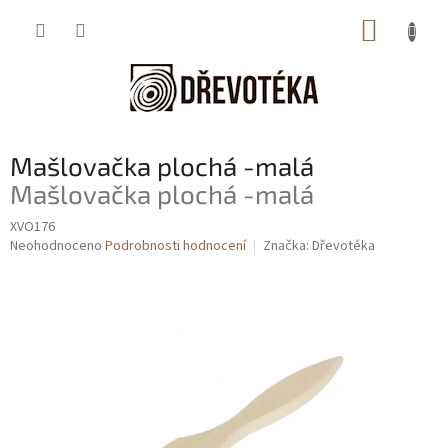
Přejít
NÁKUP
na
obsah
KOŠÍK
Mašlovačka plochá -malá
Mašlovačka plochá -malá
XVO176
Průměrné
Neohodnoceno
Podrobnosti hodnocení
Značka:
Dřevotéka
hodnocení
produktu
je
0,0
z
5
hvězdiček.