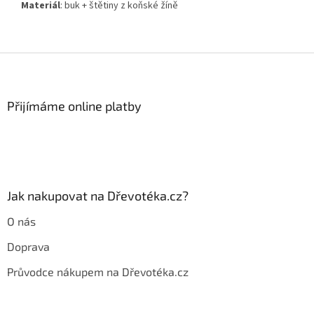
Materiál
: buk + štětiny z koňské žíně
Z
á
p
a
Přijímáme online platby
t
í
Jak nakupovat na Dřevotéka.cz?
O nás
Doprava
Průvodce nákupem na Dřevotéka.cz