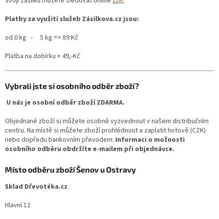
Svojí zásilku můžete sledovat online
ZDE
.
Platby za využití služeb Zásilkova.cz jsou:
od 0 kg - 5 kg => 89 Kč
Platba na dobírku + 49,-Kč
Vybrali jste si osobního odběr zboží?
U nás je osobní odběr zboží ZDARMA.
Objednané zboží si můžete osobně vyzvednout v našem distribučním
centru. Na místě si můžete zboží prohlédnout a zaplatit hotově (CZK)
nebo dopředu bankovním převodem.
Informaci o možnosti
osobního odběru obdržíte e-mailem při objednávce.
Místo odběru zboží Šenov u Ostravy
Sklad Dřevotéka.cz
Hlavní 12