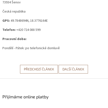
73934 Šenov
Česká republika
GPS:
49.7848694N, 18.3776164E
Telefon:
+420 724 088 599
Pracovní doba:
Pondělí - Pátek: po telefonické domluvě
PŘEDCHOZÍ ČLÁNEK
DALŠÍ ČLÁNEK
Z
á
p
a
Přijímáme online platby
t
í