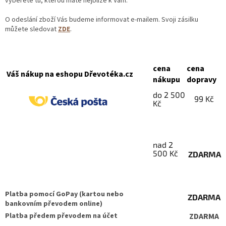
vyberete tu, kterou máte nejblíže k Vám.
O odeslání zboží Vás budeme informovat e-mailem. Svoji zásilku
můžete sledovat
ZDE
.
cena
cena
Váš nákup na eshopu Dřevotéka.cz
nákupu
dopravy
do 2 500
99 Kč
Kč
nad 2
500 Kč
ZDARMA
Platba pomocí GoPay (kartou nebo
ZDARMA
bankovním převodem online)
Platba předem převodem na účet
ZDARMA