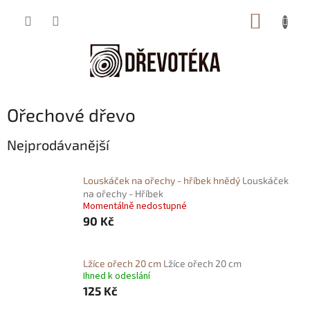
Přejít
NÁKUP
na
obsah
KOŠÍK
Ořechové dřevo
Nejprodávanější
Louskáček na ořechy - hříbek hnědý
Louskáček
na ořechy - Hříbek
Momentálně nedostupné
90 Kč
Lžíce ořech 20 cm
Lžíce ořech 20 cm
Ihned k odeslání
125 Kč