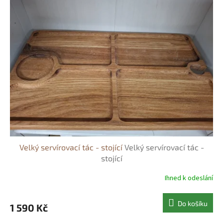
chtít.
Velký servírovací tác - stojící
Velký servírovací tác -
stojící
Ihned k odeslání
Do košíku
1 590 Kč