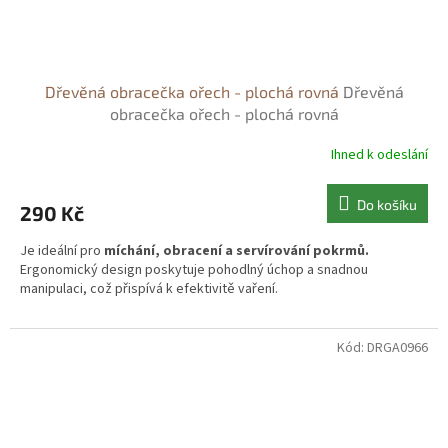
Dřevěná obracečka ořech - plochá rovná
Dřevěná
obracečka ořech - plochá rovná
Ihned k odeslání
Do košíku
290 Kč
Je ideální pro
míchání, obracení a servírování pokrmů.
Ergonomický design poskytuje pohodlný úchop a snadnou
manipulaci, což přispívá k efektivitě vaření.
Díky této lopatce se Vám nic nepřichytí na pánev.
Kód:
DRGA0966