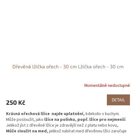
Dřevěná lžička ořech - 30 cm
Lžička ořech - 30 cm
Momentálně nedostupné
DETAIL
250 Kč
Krásná ořechová lžíce najde uplatnění,
kdekoliv v kuchyni.
Může posloužit, jako
lžíce na polívku, popř. lžíce pro nejmenší
.
Jelikož jíst z dřevěné lžíce je zdravější než z platu nebo kovu,.
Může sloužit na med,
jelikož nabírat med dřevěnou lžíci zaručuje