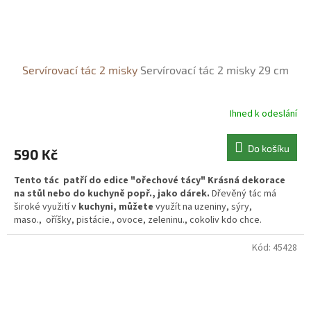
Servírovací tác 2 misky
Servírovací tác 2 misky 29 cm
Ihned k odeslání
Do košíku
590 Kč
Tento tác patří do edice "ořechové tácy" Krásná dekorace
na stůl nebo do kuchyně popř., jako dárek.
Dřevěný tác má
široké využití v
kuchyni, můžete
využít na uzeniny, sýry,
maso.,
oříšky, pistácie., ovoce, zeleninu., cokoliv kdo chce.
Kód:
45428