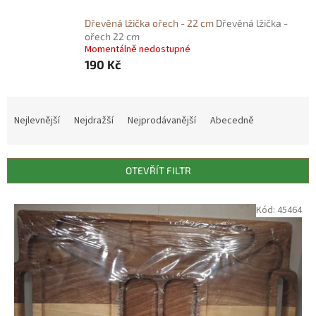
Dřevěná lžička ořech - 22 cm
Dřevěná lžička -
ořech 22 cm
Momentálně nedostupné
190 Kč
Ř
a
Nejlevnější
Nejdražší
Nejprodávanější
Abecedně
z
e
n
OTEVŘÍT FILTR
í
p
V
Kód:
45464
r
ý
o
p
d
i
u
s
k
p
t
r
ů
o