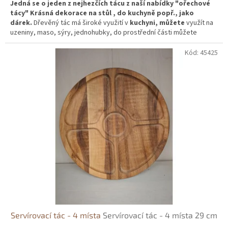
Jedná se o jeden z nejhezčích tácu z naší nabídky "ořechové
tácy" Krásná dekorace na stůl , do kuchyně popř., jako
dárek.
Dřevěný tác má široké využití v
kuchyni, můžete
využít na
uzeniny, maso, sýry, jednohubky, do prostřední části můžete
doplnit omáčky nebo dip. Je to
v
kusný
doplněk každého stolu
.
Můžete také využít na oříšky, pistácie, chipsy s dipem.
Největší
Kód:
45425
radost Vám tento tác udělá tím, že je stojící,
tudíž se na stole
krásně vyjímá.
Servírovací tác - 4 místa
Servírovací tác - 4 místa 29 cm