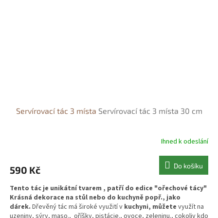
Servírovací tác 3 místa
Servírovací tác 3 místa 30 cm
Ihned k odeslání
Do košíku
590 Kč
Tento tác je unikátní tvarem , patří do edice "ořechové tácy"
Krásná dekorace na stůl nebo do kuchyně popř., jako
dárek.
Dřevěný tác má široké využití v
kuchyni, můžete
využít na
uzeniny, sýry, maso.,
oříšky, pistácie., ovoce, zeleninu., cokoliv kdo