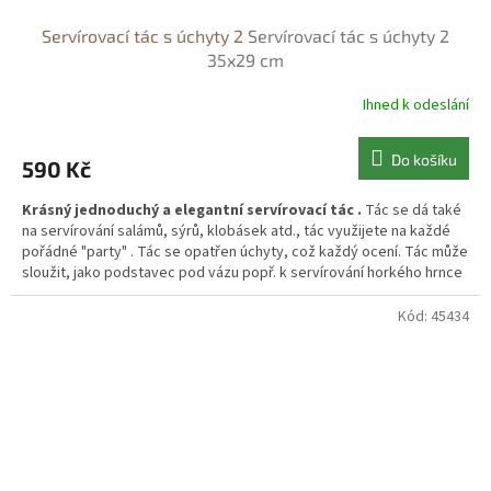
Servírovací tác s úchyty 2
Servírovací tác s úchyty 2
35x29 cm
Ihned k odeslání
Do košíku
590 Kč
Krásný jednoduchý a elegantní servírovací tác .
Tác se dá také
na servírování salámů, sýrů, klobásek atd., tác využijete na každé
pořádné "party" . Tác se opatřen úchyty, což každý ocení. Tác může
sloužit, jako podstavec pod vázu popř. k servírování horkého hrnce
s polévkou, servírování oběda nebo svačinky.
Kód:
45434