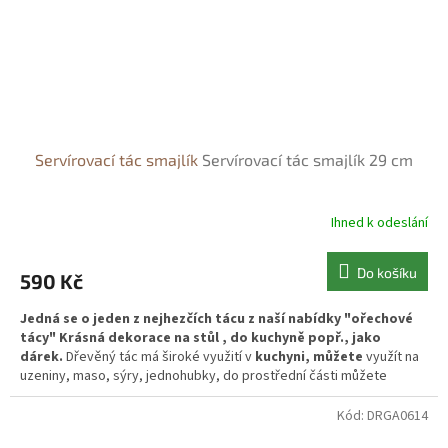
Servírovací tác smajlík
Servírovací tác smajlík 29 cm
Ihned k odeslání
Do košíku
590 Kč
Jedná se o jeden z nejhezčích tácu z naší nabídky "ořechové
tácy" Krásná dekorace na stůl , do kuchyně popř., jako
dárek.
Dřevěný tác má široké využití v
kuchyni, můžete
využít na
uzeniny, maso, sýry, jednohubky, do prostřední části můžete
doplnit omáčky nebo dip. Je to
v
kusný
doplněk každého stolu
.
Můžete také využít na oříšky, pistácie, chipsy s dipem.
Kód:
DRGA0614