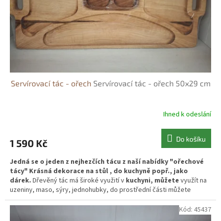
d
u
k
t
ů
Servírovací tác - ořech
Servírovací tác - ořech 50x29 cm
Ihned k odeslání
Do košíku
1 590 Kč
Jedná se o jeden z nejhezčích tácu z naší nabídky "ořechové
tácy" Krásná dekorace na stůl , do kuchyně popř., jako
dárek.
Dřevěný tác má široké využití v
kuchyni, můžete
využít na
uzeniny, maso, sýry, jednohubky, do prostřední části můžete
doplnit omáčky nebo dip. Je to
v
kusný
doplněk každého stolu
.
Můžete také využít na oříšky, pistácie, chipsy s dipem.
Mističky
se
Kód:
45437
dají krásně vyjmout, takže můžete umístit mimo tác pokud budete