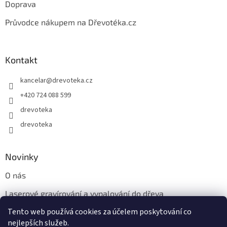
Doprava
Průvodce nákupem na Dřevotéka.cz
Kontakt
kancelar
@
drevoteka.cz
+420 724 088 599
drevoteka
drevoteka
Novinky
O nás
Laserové gravírování a vypalování do dřeva
Tento web používá cookies za účelem poskytování co
Proč jíst z přírodních dřevěných talířů: Ekologická a Stylová
Volba
nejlepších služeb.