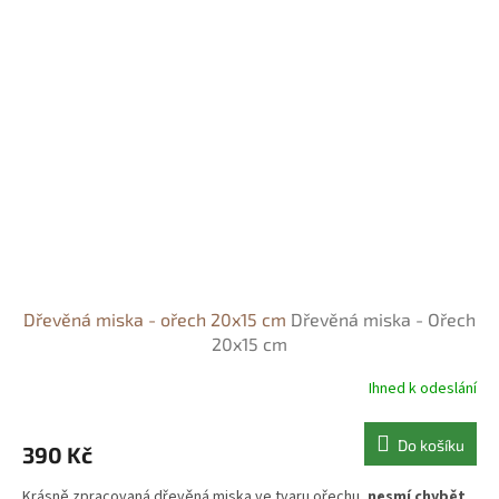
Dřevěná miska - ořech 20x15 cm
Dřevěná miska - Ořech
20x15 cm
Ihned k odeslání
Do košíku
390 Kč
Krásně zpracovaná dřevěná miska ve tvaru ořechu,
nesmí chybět