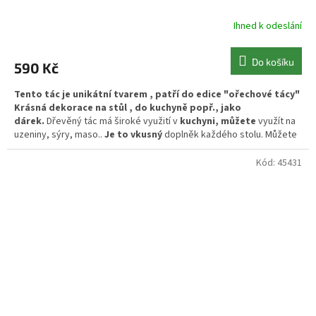
Ihned k odeslání
Do košíku
590 Kč
Tento tác je unikátní tvarem , patří do edice "ořechové tácy"
Krásná dekorace na stůl , do kuchyně popř., jako
dárek.
Dřevěný tác má široké využití v
kuchyni, můžete
využít na
uzeniny, sýry, maso..
Je to v
kusný
doplněk každého stolu. Můžete
také využít na oříšky, pistácie., ovoce, zeleninu., cokoliv kdo chce.
Kód:
45431