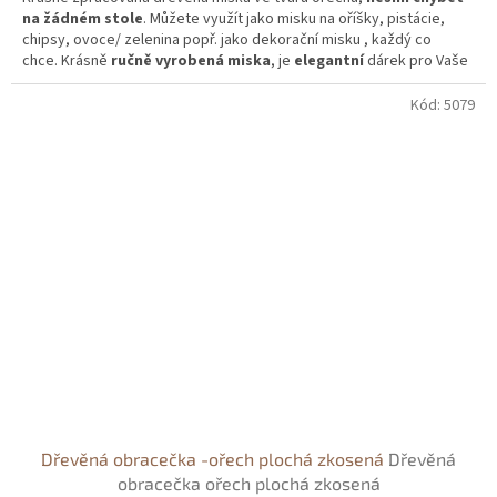
na žádném stole
. Můžete využít jako misku na oříšky, pistácie,
chipsy, ovoce/ zelenina popř. jako dekorační misku , každý co
chce.
Krásně
ručně vyrobená miska
, je
elegantní
dárek pro Vaše
blízké. Misku můžete použít i jako talířek pro Vaše nejmenší.
Kód:
5079
Dřevěná obracečka -ořech plochá zkosená
Dřevěná
obracečka ořech plochá zkosená