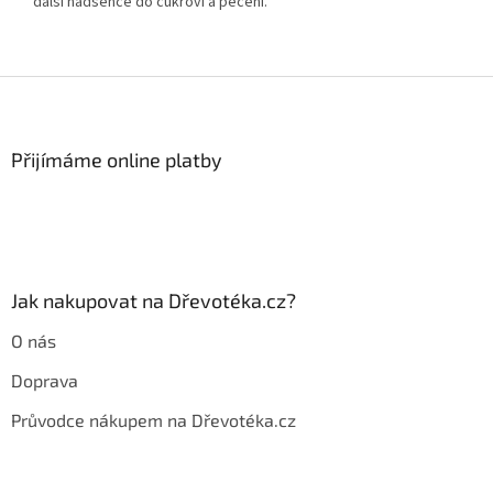
další nadšence do cukroví a pečení.
Z
á
p
a
Přijímáme online platby
t
í
Jak nakupovat na Dřevotéka.cz?
O nás
Doprava
Průvodce nákupem na Dřevotéka.cz