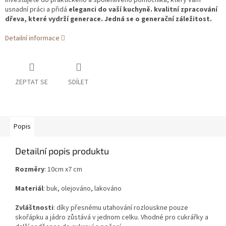
investujete do praktického a spolehlivého pomocníka, který vám
usnadní práci a přidá
eleganci do vaší kuchyně. kvalitní zpracování
dřeva, které vydrží generace. Jedná se o generační záležitost.
Detailní informace
ZEPTAT SE
SDÍLET
Popis
Detailní popis produktu
Rozměry
: 10cm x7 cm
Materiál
: buk, olejováno, lakováno
Zvláštnosti
: díky přesnému utahování rozlouskne pouze
skořápku a jádro zůstává v jednom celku. Vhodné pro cukrářky a