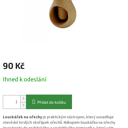
90 Kč
Měrná
Ihned k odeslání
cena:
Přidat do košíku
Louskáček na ořechy
je praktickým nástrojem, který usnadňuje
otevírání tvrdých skořápek ořechů.
Nákupem louskáčku na ořechy