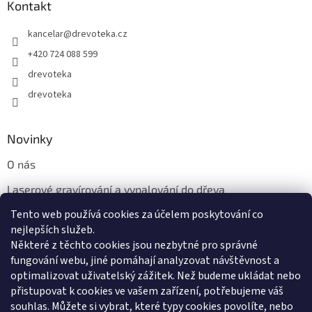
Kontakt
kancelar
@
drevoteka.cz
+420 724 088 599
drevoteka
drevoteka
Novinky
O nás
Laserové gravírování a vypalování do dřeva
Tento web používá cookies za účelem poskytování co
Proč jíst z přírodních dřevěných talířů: Ekologická a Stylová
Volba
nejlepších služeb.
Některé z těchto cookies jsou nezbytné pro správné
fungování webu, jiné pomáhají analyzovat návštěvnost a
optimalizovat uživatelský zážitek. Než budeme ukládat nebo
přistupovat k cookies ve vašem zařízení, potřebujeme váš
souhlas. Můžete si vybrat, které typy cookies povolíte, nebo