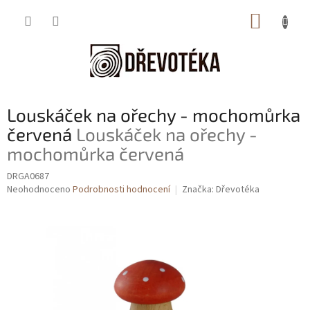
Přejít
NÁKUP
na
obsah
KOŠÍK
Louskáček na ořechy - mochomůrka
červená
Louskáček na ořechy -
mochomůrka červená
DRGA0687
Průměrné
Neohodnoceno
Podrobnosti hodnocení
Značka:
Dřevotéka
hodnocení
produktu
je
0,0
z
5
hvězdiček.