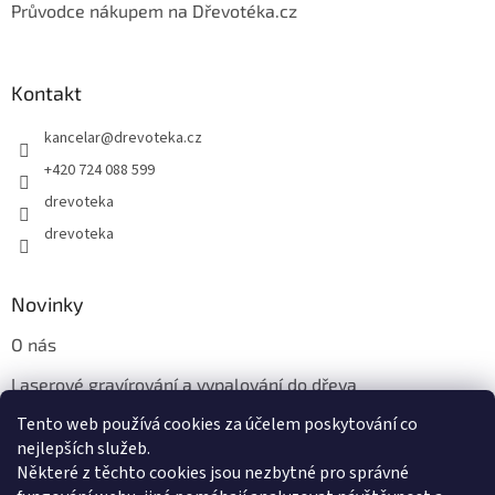
Průvodce nákupem na Dřevotéka.cz
Kontakt
kancelar
@
drevoteka.cz
+420 724 088 599
drevoteka
drevoteka
Novinky
O nás
Laserové gravírování a vypalování do dřeva
Tento web používá cookies za účelem poskytování co
Proč jíst z přírodních dřevěných talířů: Ekologická a Stylová
Volba
nejlepších služeb.
Některé z těchto cookies jsou nezbytné pro správné