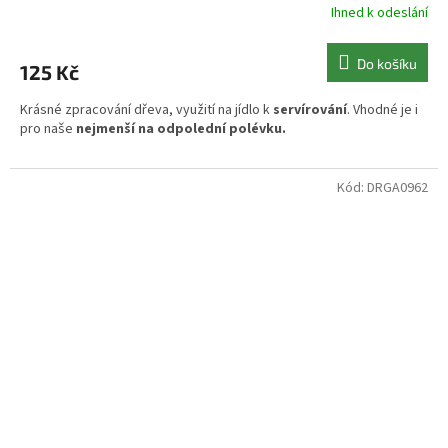
Ihned k odeslání
Do košíku
125 Kč
Krásné zpracování dřeva, využití na jídlo k
servírování
. Vhodné je i
pro naše
nejmenší na odpolední polévku.
Kód:
DRGA0962