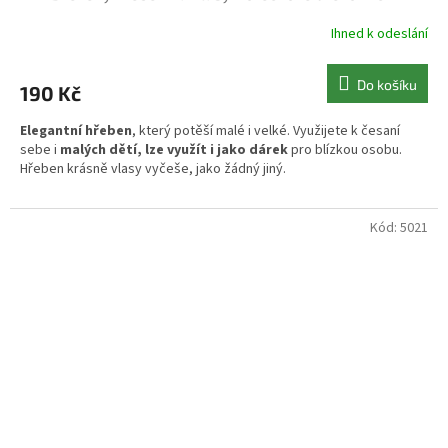
Ihned k odeslání
Do košíku
190 Kč
Elegantní hřeben
, který potěší malé i velké. Využijete k česaní
sebe i
malých dětí, lze využít i jako dárek
pro blízkou osobu.
Hřeben krásně vlasy vyčeše, jako žádný jiný.
Kód:
5021