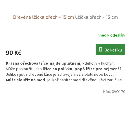
Dřevěná lžička ořech - 15 cm
Lžička ořech - 15 cm
Ihned k odeslání
Do košíku
90 Kč
Krásná ořechová lžíce najde uplatnění,
kdekoliv v kuchyni.
Může posloužit, jako
lžíce na polívku, popř. lžíce pro nejmenší
.
Jelikož jíst z dřevěné lžíce je zdravější než z platu nebo kovu,.
Může sloužit na med,
jelikož nabírat med dřevěnou lžíci zaručuje
zachování, všech vitamínu z medu.
Kód:
XVO170