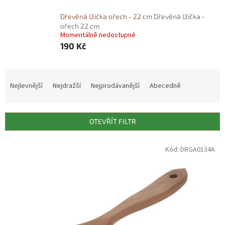
Dřevěná lžička ořech - 22 cm
Dřevěná lžička -
ořech 22 cm
Momentálně nedostupné
190 Kč
Ř
a
Nejlevnější
Nejdražší
Nejprodávanější
Abecedně
z
e
n
OTEVŘÍT FILTR
í
p
V
Kód:
DRGA0134A
r
ý
o
p
d
i
u
s
k
p
t
r
ů
o