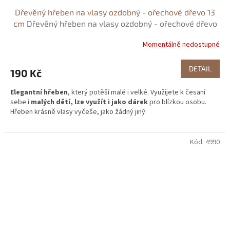
Dřevěný hřeben na vlasy ozdobný - ořechové dřevo 13
cm
Dřevěný hřeben na vlasy ozdobný - ořechové dřevo
13 cm
Momentálně nedostupné
DETAIL
190 Kč
Elegantní hřeben
, který potěší malé i velké. Využijete k česaní
sebe i
malých dětí, lze využít i jako dárek
pro blízkou osobu.
Hřeben krásně vlasy vyčeše, jako žádný jiný.
Kód:
4990