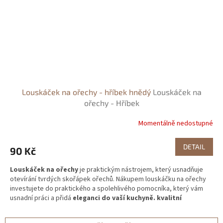
Louskáček na ořechy - hříbek hnědý
Louskáček na
ořechy - Hříbek
Momentálně nedostupné
DETAIL
90 Kč
Louskáček na ořechy
je praktickým nástrojem, který usnadňuje
otevírání tvrdých skořápek ořechů.
Nákupem louskáčku na ořechy
investujete do praktického a spolehlivého pomocníka, který vám
usnadní práci a přidá
eleganci do vaší kuchyně. kvalitní
zpracování dřeva, které vydrží generace. Jedná se o
generační záležitost.