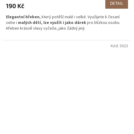
DETAIL
190 Kč
Elegantní hřeben
, který potěší malé i velké. Využijete k česaní
sebe i
malých dětí, lze využít i jako dárek
pro blízkou osobu.
Hřeben krásně vlasy vyčeše, jako žádný jiný.
Kód:
5023