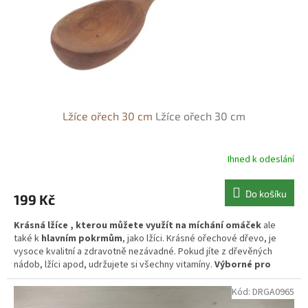
d
u
k
t
ů
Lžíce ořech 30 cm
Lžíce ořech 30 cm
Ihned k odeslání
Do košíku
199 Kč
Krásná lžíce , kterou můžete využít na míchání omáček
ale
také k
hlavním pokrmům
, jako lžíci. Krásné ořechové dřevo, je
vysoce kvalitní a zdravotně nezávadné. Pokud jíte z dřevěných
nádob, lžíci apod, udržujete si všechny vitamíny.
Výborné pro
malé děti, které mají tyto lžíce nejraději.
Kód:
DRGA0965