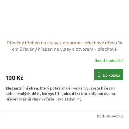
Dřevěný hřeben na vlasy s otvorem - ořechové dřevo 14
cm
Dřevěný hřeben na vlasy s otvorem - ořechové
dřevo 14 cm
Ihned k odeslání
Do košíku
190 Kč
Elegantní hřeben
, který potěší malé i velké. Využijete k česaní
sebe i
malých dětí, lze využít i jako dárek
pro blízkou osobu.
Hřeben krásně vlasy vyčeše, jako žádný jiný.
Kód:
DRGA0963