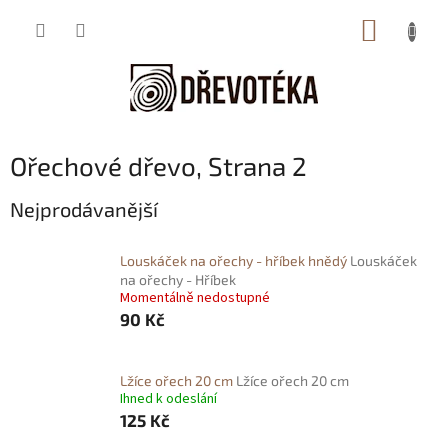
Přejít
NÁKUP
na
obsah
KOŠÍK
Ořechové dřevo
, Strana 2
Nejprodávanější
Louskáček na ořechy - hříbek hnědý
Louskáček
na ořechy - Hříbek
Momentálně nedostupné
90 Kč
Lžíce ořech 20 cm
Lžíce ořech 20 cm
Ihned k odeslání
125 Kč