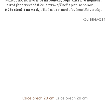
Může posloužit, jako
lžíce na polívku, popř. lžíce pro nejmenší
.
Jelikož jíst z dřevěné lžíce je zdravější než z platu nebo kovu,.
Může sloužit na med,
jelikož nabírat med dřevěnou lžíci zaručuje
zachování, všech vitamínu z medu.
Kód:
DRGA0134
Lžíce ořech 20 cm
Lžíce ořech 20 cm