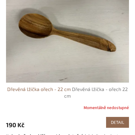
Dřevěná lžička ořech - 22 cm
Dřevěná lžička - ořech 22
cm
Momentálně nedostupné
DETAIL
190 Kč