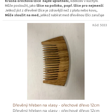
Krásná ořechová lžíce najde uplatnění,
kdekoliv v kuchyni.
Může posloužit, jako
lžíce na polívku, popř. lžíce pro nejmenší
.
Jelikož jíst z dřevěné lžíce je zdravější než z platu nebo kovu,.
Může sloužit na med,
jelikož nabírat med dřevěnou lžíci zaručuje
zachování, všech vitamínu z medu.
Kód:
5033
Dřevěný hřeben na vlasy - ořechové dřevo 12cm
Dřevěný hřeben na vlasy - ořechové dřevo 12cm