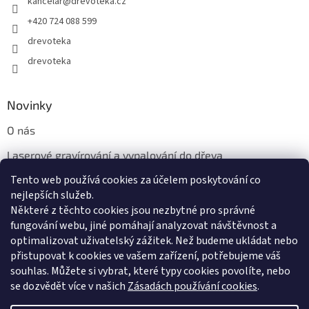
kancelar
@
drevoteka.cz
+420 724 088 599
drevoteka
drevoteka
Novinky
O nás
Laserové gravírování a vypalování do dřeva
Tento web používá cookies za účelem poskytování co
Proč jíst z přírodních dřevěných talířů: Ekologická a Stylová
Volba
nejlepších služeb.
Některé z těchto cookies jsou nezbytné pro správné
fungování webu, jiné pomáhají analyzovat návštěvnost a
optimalizovat uživatelský zážitek. Než budeme ukládat nebo
přistupovat k cookies ve vašem zařízení, potřebujeme váš
souhlas. Můžete si vybrat, které typy cookies povolíte, nebo
se dozvědět více v našich
Zásadách používání cookies
.