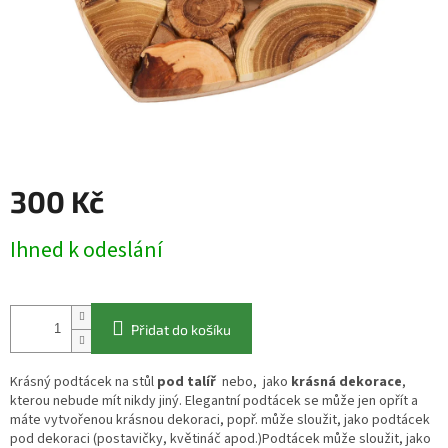
300 Kč
Měrná
Ihned k odeslání
cena:
Přidat do košíku
Krásný podtácek na stůl
pod talíř
nebo, jako
krásná dekorace
,
kterou nebude mít nikdy jiný. Elegantní podtácek se může jen opřít a
máte vytvořenou krásnou dekoraci, popř. může sloužit, jako podtácek
pod dekoraci (postavičky, květináč apod.)Podtácek může sloužit, jako