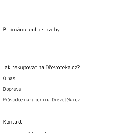
Z
á
p
a
Přijímáme online platby
t
í
Jak nakupovat na Dřevotéka.cz?
O nás
Doprava
Průvodce nákupem na Dřevotéka.cz
Kontakt