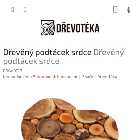
Přejít
NÁKUP
na
obsah
KOŠÍK
Dřevěný podtácek srdce
Dřevěný
podtácek srdce
DRGA0717
Průměrné
Neohodnoceno
Podrobnosti hodnocení
Značka:
Dřevotéka
hodnocení
produktu
je
0,0
z
5
hvězdiček.