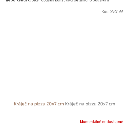
nebo květák.
Díky robustní konstrukci se snadno používá a
umožňuje dosáhnout
dokonalé konzistence kaše.
Kód:
XVO166
Kráječ na pizzu 20x7 cm
Kráječ na pizzu 20x7 cm
Momentálně nedostupné