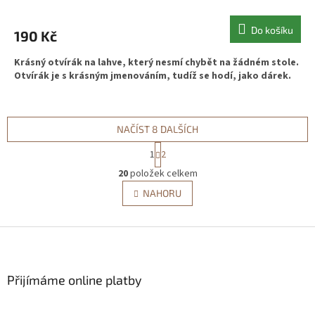
Do košíku
190 Kč
Krásný otvírák na lahve, který nesmí chybět na žádném stole.
Otvírák je s krásným jmenováním, tudíž se hodí, jako dárek.
NAČÍST 8 DALŠÍCH
S
1
2
t
O
r
20
položek celkem
v
á
l
NAHORU
n
á
k
d
o
v
Z
a
á
c
á
n
í
p
í
p
a
Přijímáme online platby
r
t
v
í
k