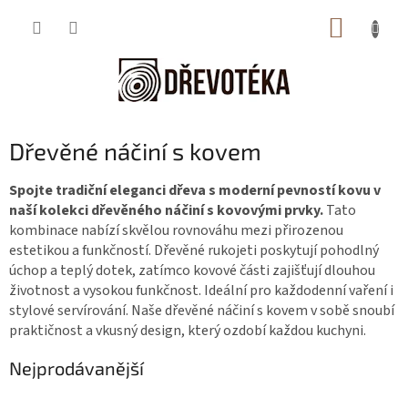
Přejít
NÁKUP
na
obsah
KOŠÍK
Dřevěné náčiní s kovem
Spojte tradiční eleganci dřeva s moderní pevností kovu v
naší kolekci dřevěného náčiní s kovovými prvky.
Tato
kombinace nabízí skvělou rovnováhu mezi přirozenou
estetikou a funkčností. Dřevěné rukojeti poskytují pohodlný
úchop a teplý dotek, zatímco kovové části zajišťují dlouhou
životnost a vysokou funkčnost. Ideální pro každodenní vaření i
stylové servírování. Naše dřevěné náčiní s kovem v sobě snoubí
praktičnost a vkusný design, který ozdobí každou kuchyni.
Nejprodávanější