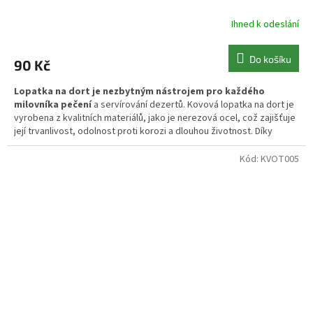
Ihned k odeslání
Do košíku
90 Kč
Lopatka na dort je nezbytným nástrojem pro každého
milovníka pečení
a servírování dezertů. Kovová lopatka na dort je
vyrobena z kvalitních materiálů, jako je nerezová ocel, což zajišťuje
její trvanlivost, odolnost proti korozi a dlouhou životnost. Díky
hladkému povrchu je snadno čistitelná
Kód:
KVOT005