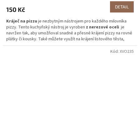
DETAIL
150 Kč
Kráječ na pizzu
je nezbytným nástrojem pro každého milovníka
pizzy. Tento kuchyňský nástroj je vyroben
z nerezové oceli
je
navržen tak, aby umožňoval snadné a přesné krájení pizzy na rovné
plátky či kousky. Také můžete využít na krájení listového těsta,
koláčů, apod. Těsta na pečení.
Kód:
XVO235