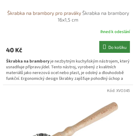
Škrabka na brambory pro praváky
Škrabka na brambory
16x1,5 cm
Ihned k odeslání
Do košíku
40 Kč
Škrabka na brambory
je nezbytným kuchyňským nástrojem, který
usnadňuje přípravu jídel. Tento nástroj, vyrobený z kvalitních
materiálů jako nerezová ocel nebo plast, je odolný a dlouhodobě
funkční. Ergonomický design škrabky zajišťuje pohodlný úchop a
bezpečné použití, což umožňuje rychlé a efektivní
loupání
brambor i další zeleniny.
Kód:
XVO345