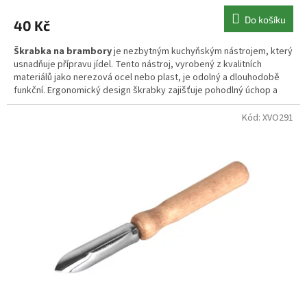
Do košíku
40 Kč
Škrabka na brambory
je nezbytným kuchyňským nástrojem, který
usnadňuje přípravu jídel. Tento nástroj, vyrobený z kvalitních
materiálů jako nerezová ocel nebo plast, je odolný a dlouhodobě
funkční. Ergonomický design škrabky zajišťuje pohodlný úchop a
bezpečné použití, což umožňuje rychlé a efektivní
loupání
brambor i další zeleniny.
Kód:
XVO291