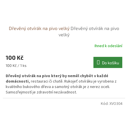
Dřevěný otvírák na pivo velký
Dřevěný otvírák na pivo
velký
Ihned k odeslání
100 Kč
Do košíku
Měrná
100 Kč / 1 ks
cena:
Dřevěný otvírák na pivo který by neměl chybět v každé
domácnosti,
restauraci či chatě. Rukojeť otvíráku je vyrobena z
kvalitního bukového dřeva a samotný otvírák je z nerez oceli.
Samozřejmostí je zdravotní nezávadnost.
Kód:
XVO304