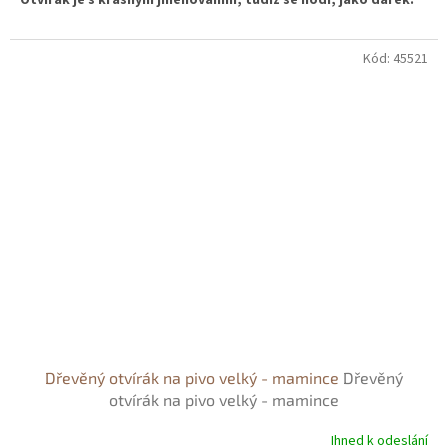
Otvírák je s krásným jmenováním, tudíž se hodí, jako dárek.
Kód:
45521
Dřevěný otvírák na pivo velký - mamince
Dřevěný
otvírák na pivo velký - mamince
Ihned k odeslání