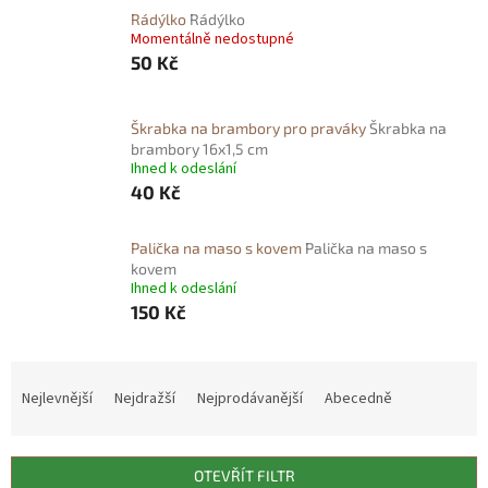
Rádýlko
Rádýlko
Momentálně nedostupné
50 Kč
Škrabka na brambory pro praváky
Škrabka na
brambory 16x1,5 cm
Ihned k odeslání
40 Kč
Palička na maso s kovem
Palička na maso s
kovem
Ihned k odeslání
150 Kč
Ř
a
Nejlevnější
Nejdražší
Nejprodávanější
Abecedně
z
e
n
OTEVŘÍT FILTR