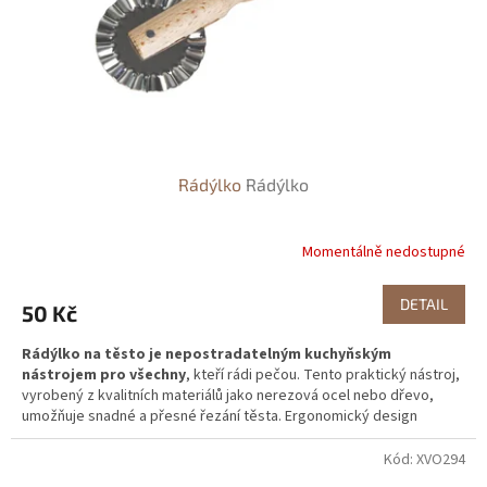
Rádýlko
Rádýlko
Momentálně nedostupné
DETAIL
50 Kč
Rádýlko na těsto je nepostradatelným kuchyňským
nástrojem pro všechny
, kteří rádi pečou. Tento praktický nástroj,
vyrobený z kvalitních materiálů jako nerezová ocel nebo dřevo,
umožňuje snadné a přesné řezání těsta. Ergonomický design
rádýlka poskytuje pohodlný úchop a kontrolu, což zajišťuje
rovnoměrné a čisté řezy.
Kód:
XVO294