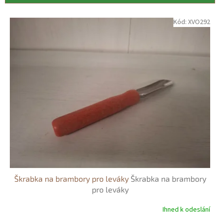
í
p
V
Kód:
XVO292
r
ý
o
p
d
i
u
s
k
p
t
r
ů
o
d
u
k
t
ů
Škrabka na brambory pro leváky
Škrabka na brambory
pro leváky
Ihned k odeslání