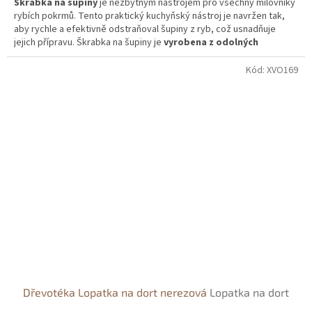
Škrabka na šupiny
je nezbytným nástrojem pro všechny milovníky
rybích pokrmů. Tento praktický kuchyňský nástroj je navržen tak,
aby rychle a efektivně odstraňoval šupiny z ryb, což usnadňuje
jejich přípravu. Škrabka na šupiny je
vyrobena z odolných
materiálů
, jako je nerezová ocel nebo kvalitní plast, které zaručují
dlouhou životnost a snadnou údržbu.
Kód:
XVO169
Dřevotéka Lopatka na dort nerezová
Lopatka na dort