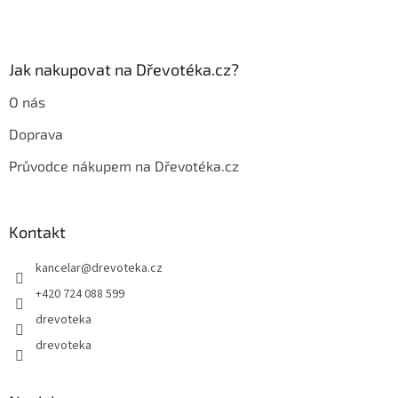
y
v
ý
p
Jak nakupovat na Dřevotéka.cz?
i
s
O nás
u
Doprava
Průvodce nákupem na Dřevotéka.cz
Kontakt
kancelar
@
drevoteka.cz
+420 724 088 599
drevoteka
drevoteka