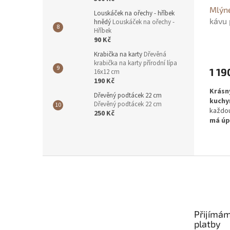
Mlýne
Louskáček na ořechy - hříbek
kávu 
hnědý
Louskáček na ořechy -
Hříbek
90 Kč
Krabička na karty
Dřevěná
krabička na karty přírodní lípa
1 19
16x12 cm
190 Kč
Krásn
Dřevěný podtácek 22 cm
kuchy
Dřevěný podtácek 22 cm
každo
250 Kč
má úp
Krásn
sběrat
Z
proved
á
p
a
t
Přijímám
í
platby