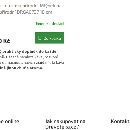
k na kávu přírodní
Mlýnek na
přírodní DRGA0737 18 cm
Ihned k odeslání
Do košíku
0 Kč
ý praktický doplněk do každé
ně.
Úžasně namletá káva, rozvoní
u domácnost, navíc
ručně
mletá káva
lně jinou chuť a aroma.
ý dárek
pro maminky, babičky a
O
elé krásných věcí. Nádherné
v
ení přírodní dřevo.
l
á
d
a
c
í
e online
Jak nakupovat na
Kontakt
p
Dřevotéka.cz?