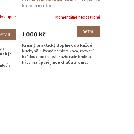
kávu porcelán
dostupné
Momentálně nedostupné
DETAIL
1 000 Kč
DETAIL
Krásný praktický doplněk do každé
u
s
kuchyně.
Úžasně namletá káva, rozvoní
nek je
každou domácnost, navíc
ručně
mletá
káva
má úplně jinou chuť a aroma.
letí si
.
Ideální
Krásný dárek
pro maminky, babičky a
uracích,
sběratelé krásných věcí. Nádherné
stí je
provedení přírodní dřevo.