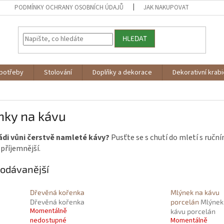
PODMÍNKY OCHRANY OSOBNÍCH ÚDAJŮ
JAK NAKUPOVAT
HLEDAT
potřeby
Stolování
Doplňky a dekorace
Dekorativní krab
nky na kávu
ádi vůni čerstvě namleté kávy?
Pusťte se s chutí do mletí s ručn
příjemnější.
odávanější
Dřevěná kořenka
Mlýnek na kávu
Dřevěná kořenka
porcelán
Mlýnek
Momentálně
kávu porcelán
nedostupné
Momentálně