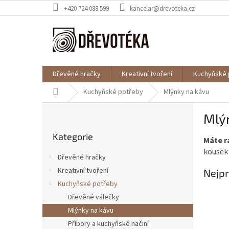
Přejít
+420 724 088 599
kancelar@drevoteka.cz
na
obsah
Dřevěné hračky
Kreativní tvoření
Kuchyňské 
Domů
Kuchyňské potřeby
Mlýnky na kávu
P
Mlý
o
Přeskočit
s
Kategorie
kategorie
Máte r
t
kousek 
r
Dřevěné hračky
a
Kreativní tvoření
Nejpr
n
Kuchyňské potřeby
n
í
Dřevěné válečky
p
Mlýnky na kávu
a
Příbory a kuchyňské načiní