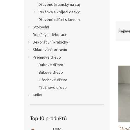
n
Dřevěné krabičky na čaj
e
Prkénka a krájecí desky
l
Dřevěné náčiní s kovem
Ř
Stolování
a
Nejlev
Doplňky a dekorace
z
Dekorativní krabičky
e
n
Skladování potravin
í
Prémiové dřevo
p
Dubové dřevo
V
r
ý
Bukové dřevo
o
p
Ořechové dřevo
d
i
Třešňové dřevo
u
s
k
Knihy
p
t
r
ů
o
d
Top 10 produktů
u
Dřev
k
Logo