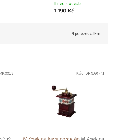
Ihned k odeslání
1 190 Kč
4
položek celkem
MK001ST
Kód:
DRGA0741
věný
Mlýnek na kávu porcelán
Mlýnek na