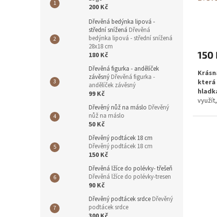
200 Kč
t
ů
Dřevěná bedýnka lipová -
střední snížená
Dřevěná
bedýnka lipová - střední snížená
28x18 cm
150 
180 Kč
Dřevěná figurka - andělíček
Krásn
závěsný
Dřevěná figurka -
která
andělíček závěsný
hladk
99 Kč
využít
Dřevěný nůž na máslo
Dřevěný
popříp
nůž na máslo
50 Kč
Dřevěný podtácek 18 cm
Dřevěný podtácek 18 cm
150 Kč
Dřevěná lžíce do polévky- třešeň
Dřevěná lžíce do polévky-tresen
90 Kč
Dřevěný podtácek srdce
Dřevěný
podtácek srdce
300 Kč