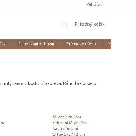
Přihlášení
NÁKUPNÍ
Prázdný košík
KOŠÍK
ičky
Skladování potravin
Prémiové dřevo
Knihy
ím mlýnkem z kvalitního dřeva. Ráno tak bude o
Mlýnek na kávu
 na
přírodní
Mlýnek na
kávu přírodní
DRGA0737 18 cm