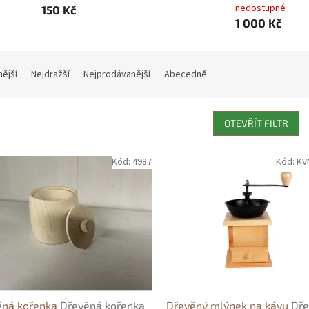
nedostupné
150 Kč
1 000 Kč
nější
Nejdražší
Nejprodávanější
Abecedně
OTEVŘÍT FILTR
Kód:
4987
Kód:
KV
ěná kořenka
Dřevěná kořenka
Dřevěný mlýnek na kávu
Dře