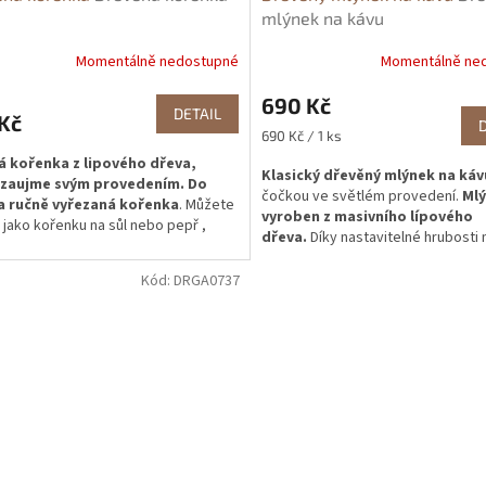
mlýnek na kávu
Momentálně nedostupné
Momentálně ne
690 Kč
DETAIL
Kč
Měrná
690 Kč / 1 ks
cena:
á kořenka z lipového dřeva,
Klasický dřevěný mlýnek na káv
 zaujme svým provedením. Do
čočkou ve světlém provedení.
Mlý
a ručně vyřezaná kořenka
. Můžete
vyroben z masivního lípového
, jako kořenku na sůl nebo pepř ,
dřeva.
Díky nastavitelné hrubosti m
adě jiný druh koření.
můžete dopřát
několik druh káv
pro použití v domácnostech, resta
Kód:
DRGA0737
hotelích nebo chatách. Samozřejmo
zdravotní nezávadnost.