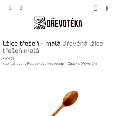
Přejít
NÁKUP
na
obsah
KOŠÍK
Lžíce třešeň - malá
Dřevěná lžíce
třešeň malá
XVO173
Průměrné
Neohodnoceno
Podrobnosti hodnocení
Značka:
Dřevotéka
hodnocení
produktu
je
0,0
z
5
hvězdiček.