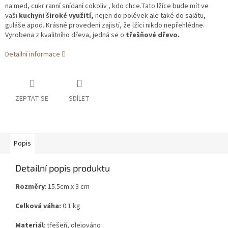
na med, cukr ranní snídaní cokoliv , kdo chce.
Tato lžíce bude mít ve
vaši
kuchyni široké využití,
nejen do polévek ale také do salátu,
guláše apod. Krásné provedení zajistí, že lžíci nikdo nepřehlédne.
Vyrobena z kvalitního dřeva, jedná se o
třešňové dřevo.
Detailní informace
ZEPTAT SE
SDÍLET
Popis
Detailní popis produktu
Rozměry
: 15.5cm x 3 cm
Celková váha:
0.1 kg
Materiál
: třešeň, olejováno