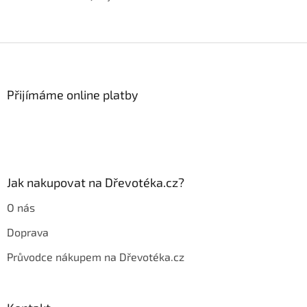
Z
á
p
a
Přijímáme online platby
t
í
Jak nakupovat na Dřevotéka.cz?
O nás
Doprava
Průvodce nákupem na Dřevotéka.cz