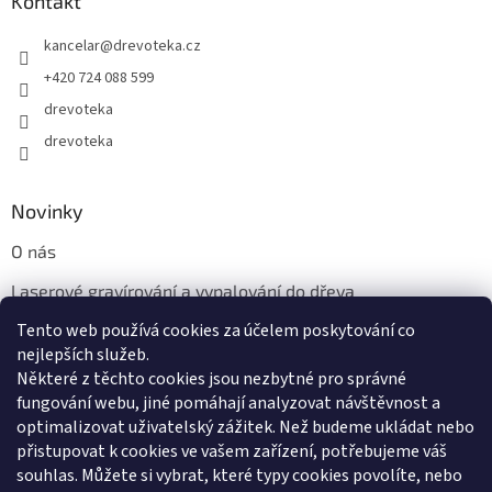
Kontakt
kancelar
@
drevoteka.cz
+420 724 088 599
drevoteka
drevoteka
Novinky
O nás
Laserové gravírování a vypalování do dřeva
Tento web používá cookies za účelem poskytování co
Proč jíst z přírodních dřevěných talířů: Ekologická a Stylová
Volba
nejlepších služeb.
Některé z těchto cookies jsou nezbytné pro správné
fungování webu, jiné pomáhají analyzovat návštěvnost a
optimalizovat uživatelský zážitek. Než budeme ukládat nebo
přistupovat k cookies ve vašem zařízení, potřebujeme váš
souhlas. Můžete si vybrat, které typy cookies povolíte, nebo