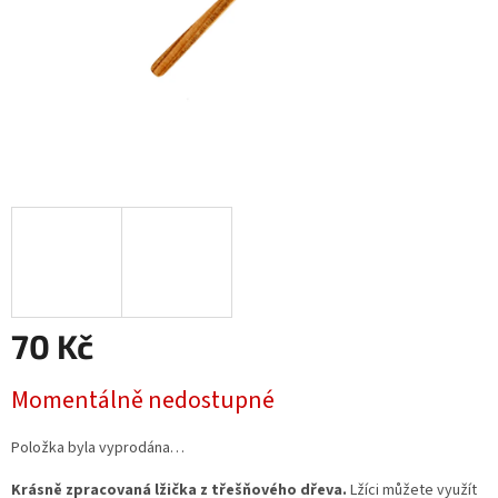
70 Kč
Měrná
Momentálně nedostupné
cena:
Položka byla vyprodána…
Krásně zpracovaná lžička z třešňového dřeva.
Lžíci můžete využít