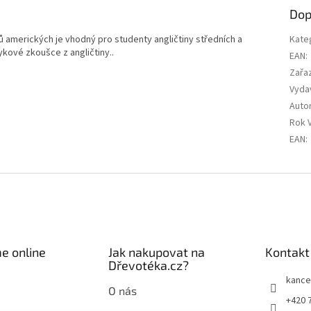
Dop
ů amerických je vhodný pro studenty angličtiny středních a
Kate
zykové zkoušce z angličtiny..
EAN
:
Zařa
Vyda
Auto
Rok 
EAN
:
e online
Jak nakupovat na
Kontakt
Dřevotéka.cz?
kance
O nás
+420 