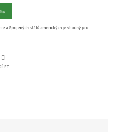
íku
ánie a Spojených států amerických je vhodný pro
DÍLET