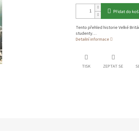
Přidat do koš
Tento přehled historie Velké Brit
studenty…
Detailní informace
TISK
ZEPTAT SE
S