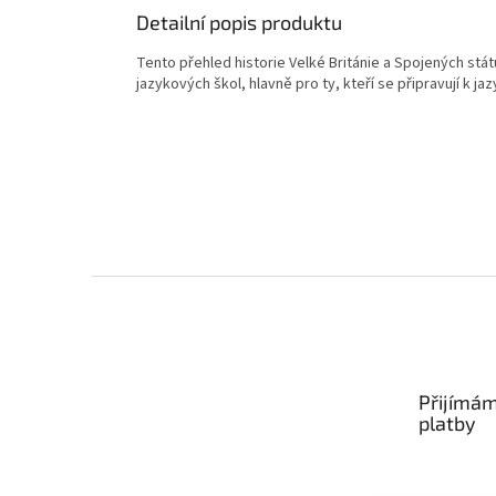
Detailní popis produktu
Tento přehled historie Velké Británie a Spojených stát
jazykových škol, hlavně pro ty, kteří se připravují k ja
Z
á
p
a
t
Přijímám
í
platby