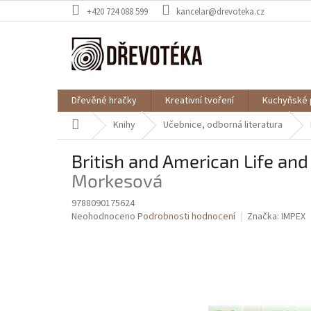
Přejít
+420 724 088 599
kancelar@drevoteka.cz
na
obsah
Dřevěné hračky
Kreativní tvoření
Kuchyňské 
Domů
Knihy
Učebnice, odborná literatura
British and American Life and
Morkesová
9788090175624
Průměrné
Neohodnoceno
Podrobnosti hodnocení
Značka:
IMPEX
hodnocení
produktu
je
0,0
z
5
hvězdiček.