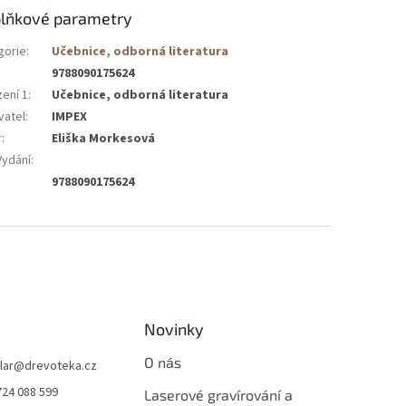
lňkové parametry
gorie
:
Učebnice, odborná literatura
9788090175624
zení 1
:
Učebnice, odborná literatura
vatel
:
IMPEX
r
:
Eliška Morkesová
Vydání
:
9788090175624
Novinky
O nás
lar
@
drevoteka.cz
724 088 599
Laserové gravírování a