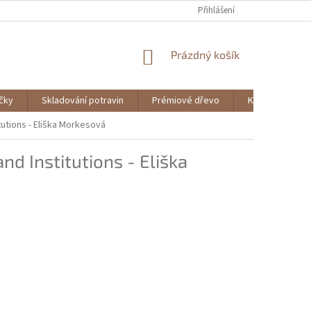
Přihlášení
NÁKUPNÍ
Prázdný košík
KOŠÍK
ičky
Skladování potravin
Prémiové dřevo
Knihy
itutions - Eliška Morkesová
nd Institutions - Eliška