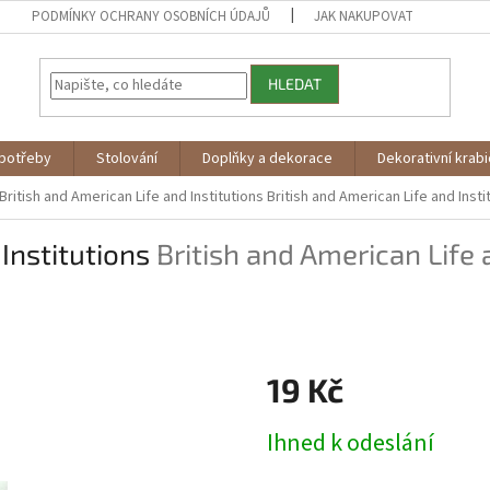
PODMÍNKY OCHRANY OSOBNÍCH ÚDAJŮ
JAK NAKUPOVAT
HLEDAT
potřeby
Stolování
Doplňky a dekorace
Dekorativní krab
British and American Life and Institutions
British and American Life and Inst
 Institutions
British and American Life a
19 Kč
Měrná
Ihned k odeslání
cena: