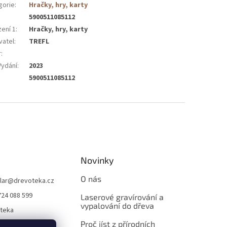
gorie
:
Hračky, hry, karty
5900511085112
zení 1
:
Hračky, hry, karty
vatel
:
TREFL
r
:
Vydání
:
2023
5900511085112
Novinky
O nás
lar
@
drevoteka.cz
724 088 599
Laserové gravírování a
vypalování do dřeva
teka
Proč jíst z přírodních
teka