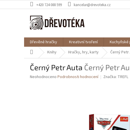
Přejít
+420 724 088 599
kancelar@drevoteka.cz
na
obsah
Dřevěné hračky
Kreativní tvoření
Kuchyňské 
Domů
Knihy
Hračky, hry, karty
Černý Petr
Černý Petr Auta
Černý Petr Au
Průměrné
Neohodnoceno
Podrobnosti hodnocení
Značka:
TREFL
hodnocení
produktu
je
0,0
z
5
hvězdiček.