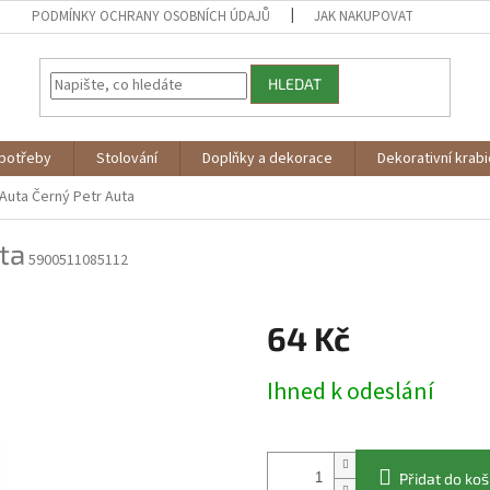
PODMÍNKY OCHRANY OSOBNÍCH ÚDAJŮ
JAK NAKUPOVAT
HLEDAT
potřeby
Stolování
Doplňky a dekorace
Dekorativní krab
 Auta
Černý Petr Auta
ta
5900511085112
64 Kč
Měrná
Ihned k odeslání
cena:
Přidat do koš