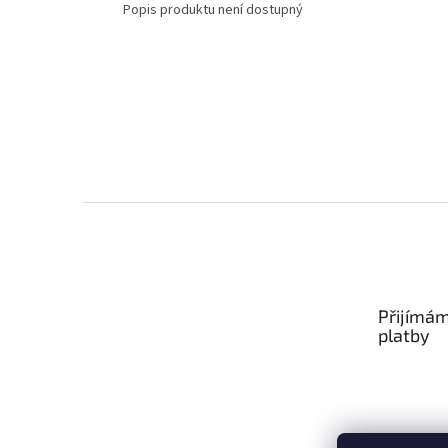
Popis produktu není dostupný
Z
á
p
a
t
Přijímám
í
platby