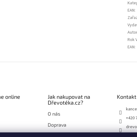
Kate
EAN
:
Zařa
Vyda
Auto
Rok 
EAN
:
e online
Jak nakupovat na
Kontakt
Dřevotéka.cz?
kance
O nás
+420 
Doprava
drevo
Průvodce nákupem na
drevo