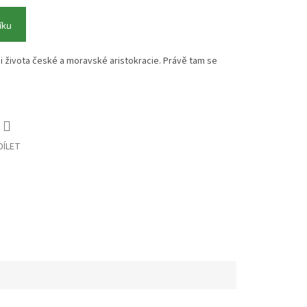
íku
i života české a moravské aristokracie. Právě tam se
DÍLET