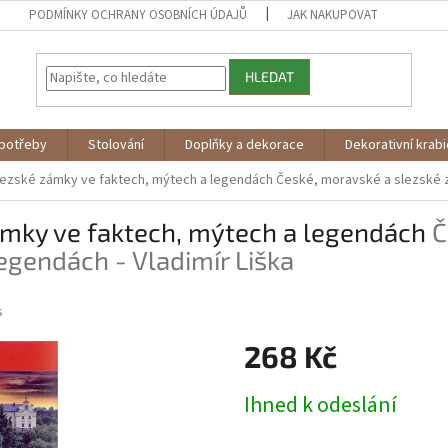
PODMÍNKY OCHRANY OSOBNÍCH ÚDAJŮ
JAK NAKUPOVAT
HLEDAT
potřeby
Stolování
Doplňky a dekorace
Dekorativní krab
lezské zámky ve faktech, mýtech a legendách
České, moravské a slezské z
ámky ve faktech, mýtech a legendách
Č
egendách - Vladimír Liška
s
268 Kč
Měrná
Ihned k odeslání
cena: