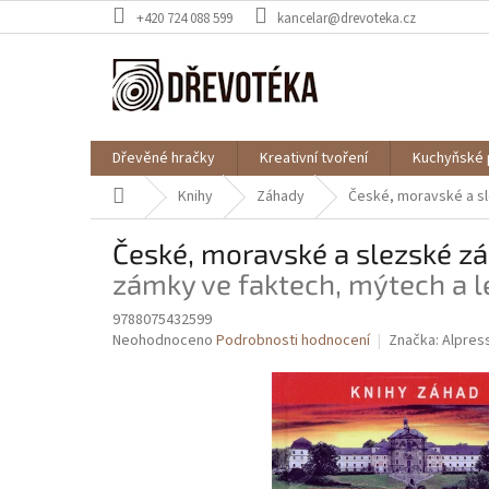
Přejít
+420 724 088 599
kancelar@drevoteka.cz
na
obsah
Dřevěné hračky
Kreativní tvoření
Kuchyňské 
Domů
Knihy
Záhady
České, moravské a s
České, moravské a slezské z
zámky ve faktech, mýtech a l
9788075432599
Průměrné
Neohodnoceno
Podrobnosti hodnocení
Značka:
Alpres
hodnocení
produktu
je
0,0
z
5
hvězdiček.