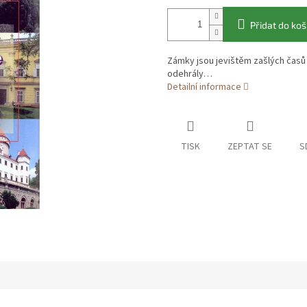
Přidat do koš
Zámky jsou jevištěm zašlých časů 
odehrály…
Detailní informace
TISK
ZEPTAT SE
S