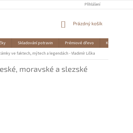
Přihlášení
NÁKUPNÍ
Prázdný košík
KOŠÍK
ičky
Skladování potravin
Prémiové dřevo
Knihy
ámky ve faktech, mýtech a legendách - Vladimír Liška
eské, moravské a slezské