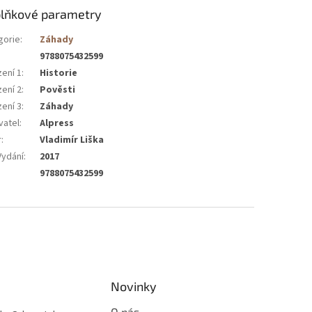
lňkové parametry
gorie
:
Záhady
9788075432599
zení 1
:
Historie
zení 2
:
Pověsti
zení 3
:
Záhady
vatel
:
Alpress
r
:
Vladimír Liška
Vydání
:
2017
9788075432599
Novinky
O nás