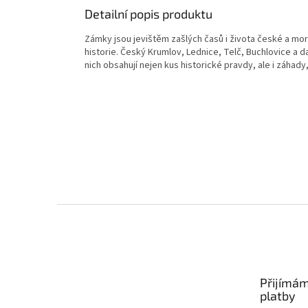
Detailní popis produktu
Zámky jsou jevištěm zašlých časů i života české a mor
historie. Český Krumlov, Lednice, Telč, Buchlovice a d
nich obsahují nejen kus historické pravdy, ale i záhad
Z
á
p
a
t
Přijímám
í
platby