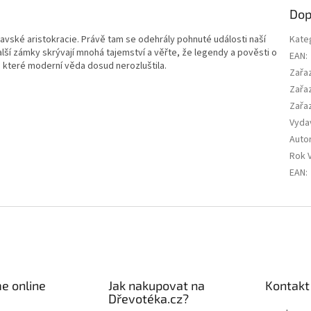
Dop
avské aristokracie. Právě tam se odehrály pohnuté události naší
Kate
alší zámky skrývají mnohá tajemství a věřte, že legendy a pověsti o
EAN
:
y, které moderní věda dosud nerozluštila.
Zařa
Zařa
Zařa
Vyda
Auto
Rok 
EAN
:
e online
Jak nakupovat na
Kontakt
Dřevotéka.cz?