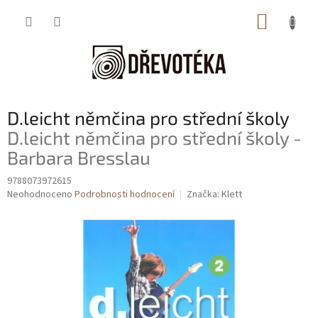
Přejít
NÁKUP
na
obsah
KOŠÍK
D.leicht němčina pro střední školy
D.leicht němčina pro střední školy -
Barbara Bresslau
9788073972615
Průměrné
Neohodnoceno
Podrobnosti hodnocení
Značka:
Klett
hodnocení
produktu
je
0,0
z
5
hvězdiček.