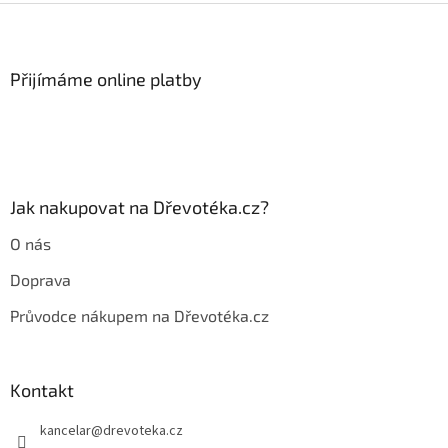
Z
á
p
a
Přijímáme online platby
t
í
Jak nakupovat na Dřevotéka.cz?
O nás
Doprava
Průvodce nákupem na Dřevotéka.cz
Kontakt
kancelar
@
drevoteka.cz