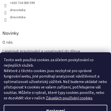
+420 724 088 599
drevoteka
drevoteka
Novinky
O nás
Laserové gravírování a vypalování do dřeva
Tento web používá cookies za účelem poskytování co
Proč jíst z přírodních dřevěných talířů: Ekologická a Stylová
Volba
nejlepších služeb.
Některé z těchto cookies jsou nezbytné pro správné
fungování webu, jiné pomáhají analyzovat návštěvnost a
optimalizovat uživatelský zážitek. Než budeme ukládat nebo
přistupovat k cookies ve vašem zařízení, potřebujeme váš
souhlas. Můžete si vybrat, které typy cookies povolíte, nebo
se dozvědět více v našich
Zásadách používání cookies
.
Vytvořil Shoptet
Nastavení