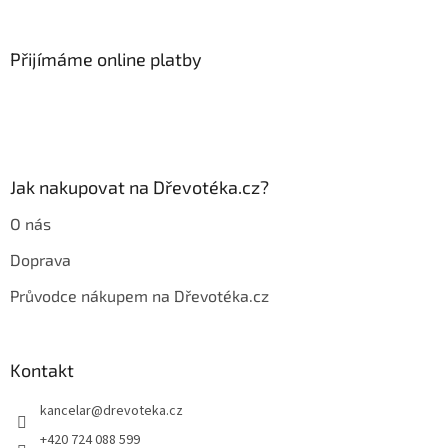
á
p
a
Přijímáme online platby
t
í
Jak nakupovat na Dřevotéka.cz?
O nás
Doprava
Průvodce nákupem na Dřevotéka.cz
Kontakt
kancelar
@
drevoteka.cz
+420 724 088 599