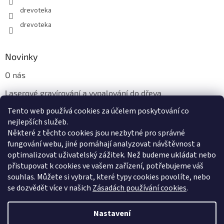
drevoteka
drevoteka
Novinky
O nás
Laserové gravírování a vypalování do dřeva
Tento web používá cookies za účelem poskytování co
Proč jíst z přírodních dřevěných talířů: Ekologická a Stylová
Volba
nejlepších služeb.
Některé z těchto cookies jsou nezbytné pro správné
fungování webu, jiné pomáhají analyzovat návštěvnost a
optimalizovat uživatelský zážitek. Než budeme ukládat nebo
přistupovat k cookies ve vašem zařízení, potřebujeme váš
souhlas. Můžete si vybrat, které typy cookies povolíte, nebo
se dozvědět více v našich
Zásadách používání cookies
.
Vytvořil Shoptet
Nastavení