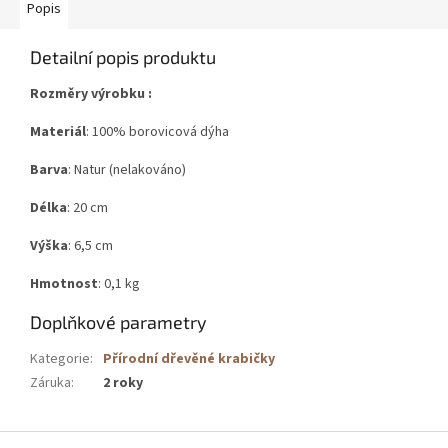
Popis
Detailní popis produktu
Rozměry výrobku :
Materiál
: 100% borovicová dýha
Barva
: Natur (nelakováno)
Délka
: 20 cm
Výška
: 6,5 cm
Hmotnost
: 0,1 kg
Doplňkové parametry
Kategorie
:
Přírodní dřevěné krabičky
Záruka
:
2 roky
Z