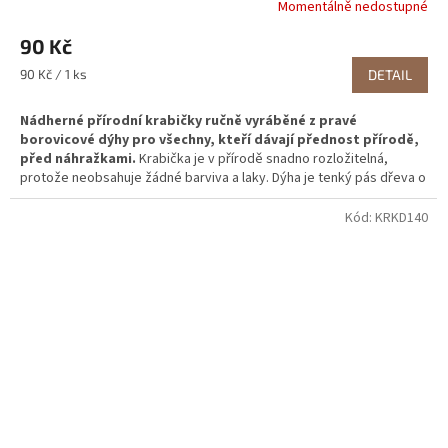
Momentálně nedostupné
90 Kč
Měrná
90 Kč / 1 ks
DETAIL
cena:
Nádherné přírodní krabičky ručně vyráběné z pravé
borovicové dýhy pro všechny, kteří dávají přednost přírodě,
před náhražkami.
Krabička je v přírodě snadno rozložitelná,
protože neobsahuje žádné barviva a laky. Dýha je tenký pás dřeva o
tloušťce několika milimetrů, snadno zpracovatelný a jedná se o
nejstarší způsob zpracování dřeva. Tato krabička se vám bude
Kód:
KRKD140
hodit jako
přírodní obal na cenné drobnosti jako jsou
prstýnky, řetízky
, ale i dárků citové vazby.
Vyzkoušejte naše
krabičky a už nikdy nebudete potřebovat balící papír.
V kombinací s jutovým provázkem a větvičkou jsou naprosto
úchvatné.