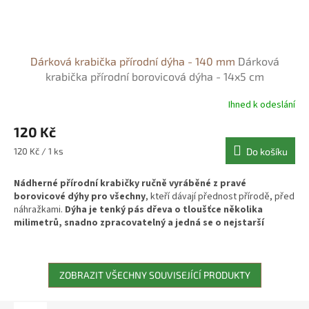
Dárková krabička přírodní dýha - 140 mm
Dárková
krabička přírodní borovicová dýha - 14x5 cm
Ihned k odeslání
120 Kč
Měrná
120 Kč / 1 ks
Do košíku
cena:
Nádherné přírodní krabičky ručně vyráběné z pravé
borovicové dýhy pro všechny
, kteří dávají přednost přírodě, před
náhražkami.
Dýha je tenký pás dřeva o tloušťce několika
milimetrů, snadno zpracovatelný a jedná se o nejstarší
způsob zpracování dřeva.
Tato krabička se vám bude hodit jako
přírodní obal na cenné drobnosti jako jsou prstýnky, řetízky, ale i
dárků citové vazby. Vyzkoušejte naše krabičky a už nikdy nebudete
potřebovat balící papír. V kombinací s jutovým provázkem a
ZOBRAZIT VŠECHNY SOUVISEJÍCÍ PRODUKTY
větvičkou jsou naprosto úchvatné.