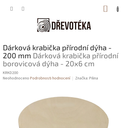
Přejít
NÁKUP
na
obsah
KOŠÍK
Dárková krabička přírodní dýha -
200 mm
Dárková krabička přírodní
borovicová dýha - 20x6 cm
KRKD200
Průměrné
Neohodnoceno
Podrobnosti hodnocení
Značka:
Pilina
hodnocení
produktu
je
0,0
z
5
hvězdiček.