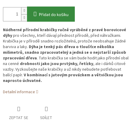
Přidat do košíku
Nádherné přírodní krabičky ručně vyráběné z pravé borovicové
dýhy
pro všechny, kteří dávají přednost přírodě, před náhražkami.
Krabička je v přírodě snadno rozložitelná, protože neobsahuje žádné
barviva a laky.
Dýha je tenký pás dřeva o tloušťce několika
milimetrů, snadno zpracovatelný a jedná se o nejstarší způsob
zpracování dřeva
. Tato krabička se vám bude hodit jako přírodní obal
na cenné
drobnosti jako jsou prstýnky, řetízky
, ale i dárků citové
vazby. Vyzkoušejte naše krabičky a už nikdy nebudete potřebovat
balící papír.
V kombinací s jutovým provázkem a větvičkou jsou
naprosto úchvatné.
Detailní informace
ZEPTAT SE
SDÍLET