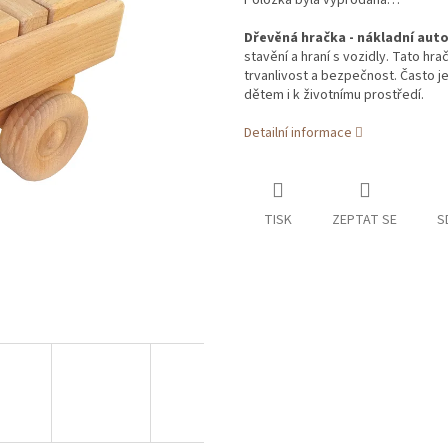
Položka byla vyprodána…
Dřevěná hračka - nákladní auto
stavění a hraní s vozidly. Tato hrač
trvanlivost a bezpečnost. Často j
dětem i k životnímu prostředí.
Detailní informace
TISK
ZEPTAT SE
S