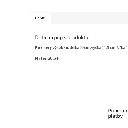
Popis
Detailní popis produktu
Rozměry výrobku
: délka 22cm ,výška 11,5 cm šířka 
Materiál
: buk
Z
á
p
a
t
Přijímám
í
platby