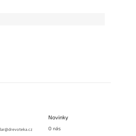
Novinky
O nás
lar
@
drevoteka.cz