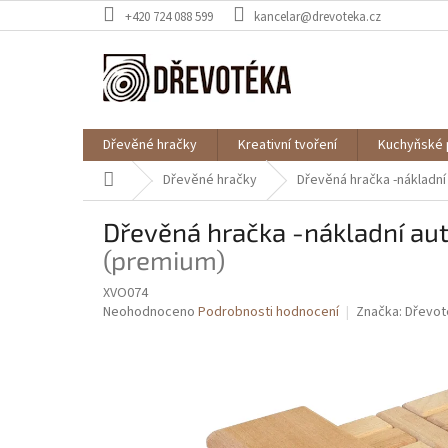
Přejít
+420 724 088 599
kancelar@drevoteka.cz
na
obsah
Dřevěné hračky
Kreativní tvoření
Kuchyňské 
Domů
Dřevěné hračky
Dřevěná hračka -nákladní
Dřevěná hračka -nákladní au
(premium)
XVO074
Průměrné
Neohodnoceno
Podrobnosti hodnocení
Značka:
Dřevot
hodnocení
produktu
je
0,0
z
5
hvězdiček.