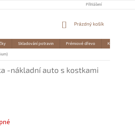
Přihlášení
NÁKUPNÍ
Prázdný košík
KOŠÍK
ičky
Skladování potravin
Prémiové dřevo
Knihy
mium)
a -nákladní auto s kostkami
pné