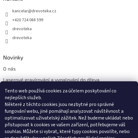
kancelar
@
drevoteka.cz
+420 724 088 599
drevoteka
drevoteka
Novinky
O nás
Laserové gravírování a vypalování do dřeva
Tento web používá cookies za účelem poskytování co
Proč jíst z přírodních dřevěných talířů: Ekologická a Stylová
Volba
nejlepších služeb.
Některé z těchto cookies jsou nezbytné pro správné
fungování webu, jiné pomáhají analyzovat návštěvnost a
optimalizovat uživatelský zážitek. Než budeme ukládat nebo
přistupovat k cookies ve vašem zařízení, potřebujeme váš
souhlas. Můžete si vybrat, které typy cookies povolíte, nebo