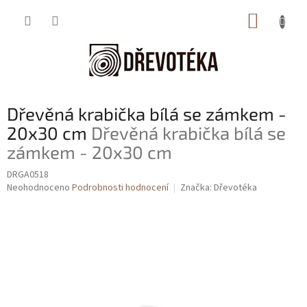
Přejít
NÁKUP
na
obsah
KOŠÍK
Dřevěná krabička bílá se zámkem -
20x30 cm
Dřevěná krabička bílá se
zámkem - 20x30 cm
DRGA0518
Průměrné
Neohodnoceno
Podrobnosti hodnocení
Značka:
Dřevotéka
hodnocení
produktu
je
0,0
z
5
hvězdiček.