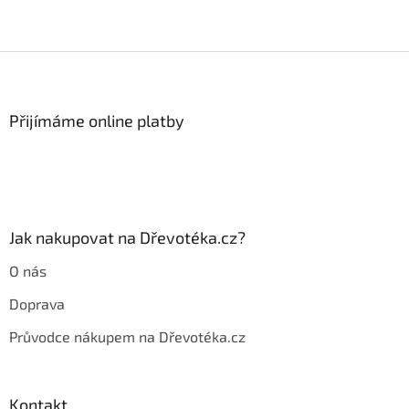
Z
á
p
a
Přijímáme online platby
t
í
Jak nakupovat na Dřevotéka.cz?
O nás
Doprava
Průvodce nákupem na Dřevotéka.cz
Kontakt