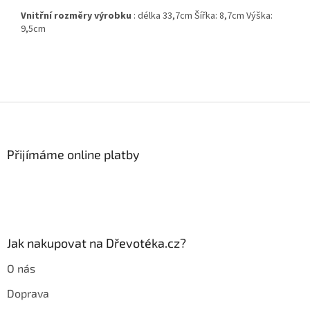
Vnitřní rozměry výrobku
: délka 33,7cm Šířka: 8,7cm Výška:
9,5cm
Z
á
p
a
Přijímáme online platby
t
í
Jak nakupovat na Dřevotéka.cz?
O nás
Doprava