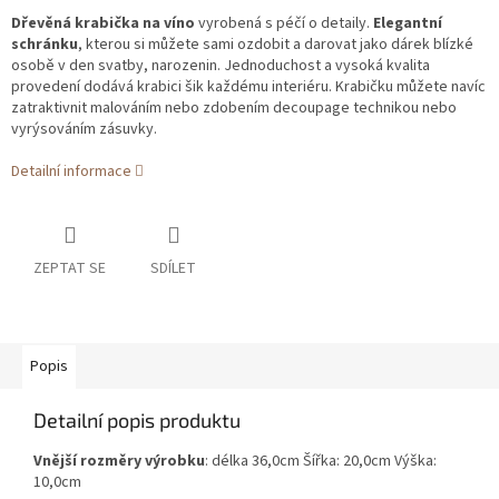
Dřevěná krabička na víno
vyrobená s péčí o detaily.
Elegantní
schránku
, kterou si můžete sami ozdobit a darovat jako dárek blízké
osobě v den svatby, narozenin. Jednoduchost a vysoká kvalita
provedení dodává krabici šik každému interiéru. Krabičku můžete navíc
zatraktivnit malováním nebo zdobením decoupage technikou nebo
vyrýsováním zásuvky.
Detailní informace
ZEPTAT SE
SDÍLET
Popis
Detailní popis produktu
Vnější rozměry výrobku
: délka 36,0cm Šířka: 20,0cm Výška:
10,0cm