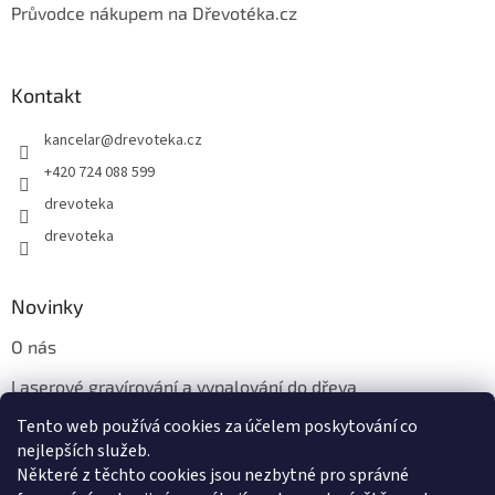
Průvodce nákupem na Dřevotéka.cz
Kontakt
kancelar
@
drevoteka.cz
+420 724 088 599
drevoteka
drevoteka
Novinky
O nás
Laserové gravírování a vypalování do dřeva
Tento web používá cookies za účelem poskytování co
Proč jíst z přírodních dřevěných talířů: Ekologická a Stylová
Volba
nejlepších služeb.
Některé z těchto cookies jsou nezbytné pro správné