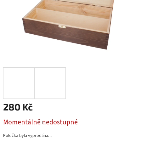
280 Kč
Měrná
Momentálně nedostupné
cena:
Položka byla vyprodána…