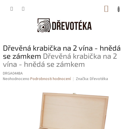
Přejít
NÁKUP
na
obsah
KOŠÍK
Dřevěná krabička na 2 vína - hnědá
se zámkem
Dřevěná krabička na 2
vína - hnědá se zámkem
DRGA0448A
Průměrné
Neohodnoceno
Podrobnosti hodnocení
Značka:
Dřevotéka
hodnocení
produktu
je
0,0
z
5
hvězdiček.