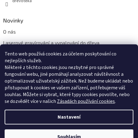
drevoteka
Novinky
O nás
Laserové gravírování a vypalování do dřeva
Tento web používá cookies za účelem poskytování co
Proč jíst z přírodních dřevěných talířů: Ekologická a Stylová
Volba
nejlepších služeb.
Některé z těchto cookies jsou nezbytné pro správné
fungování webu, jiné pomáhají analyzovat návštěvnost a
optimalizovat uživatelský zážitek. Než budeme ukládat nebo
přistupovat k cookies ve vašem zařízení, potřebujeme váš
souhlas. Můžete si vybrat, které typy cookies povolíte, nebo
se dozvědět více v našich
Zásadách používání cookies
.
Vytvořil Shoptet
Nastavení
Copyright 2026
Dřevotéka
. Všechna práva vyhrazena.
Upravit
Souhlasím
nastavení cookies