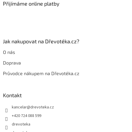
a
Přijímáme online platby
t
í
Jak nakupovat na Dřevotéka.cz?
O nás
Doprava
Průvodce nákupem na Dřevotéka.cz
Kontakt
kancelar
@
drevoteka.cz
+420 724 088 599
drevoteka