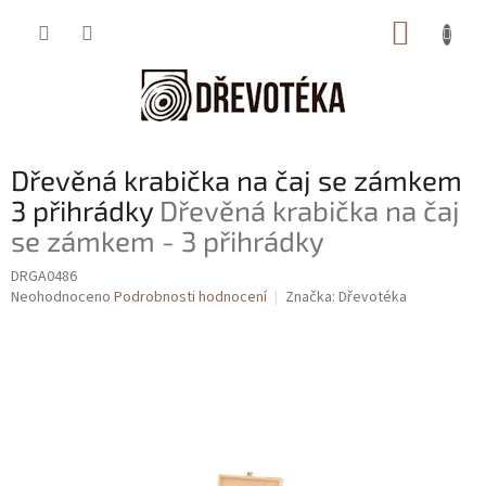
Přejít
NÁKUP
na
obsah
KOŠÍK
Dřevěná krabička na čaj se zámkem
3 přihrádky
Dřevěná krabička na čaj
se zámkem - 3 přihrádky
DRGA0486
Průměrné
Neohodnoceno
Podrobnosti hodnocení
Značka:
Dřevotéka
hodnocení
produktu
je
0,0
z
5
hvězdiček.