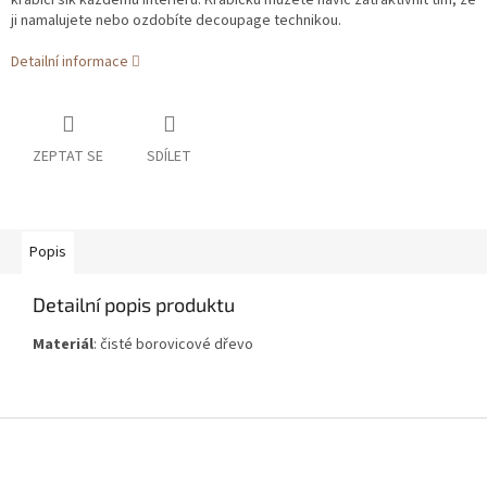
krabici šik každému interiéru. Krabičku můžete navíc zatraktivnit tím, že
ji namalujete nebo ozdobíte decoupage technikou.
Detailní informace
ZEPTAT SE
SDÍLET
Popis
Detailní popis produktu
Materiál
: čisté borovicové dřevo
Z
á
p