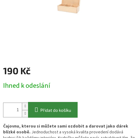
190 Kč
Měrná
Ihned k odeslání
cena:
Přidat do košíku
Čajovnu, kterou si můžete sami ozdobit a darovat jako dárek
blízké osobě.
Jednoduchost a vysoká kvalita provedení dodává