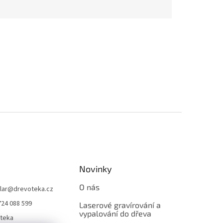
Novinky
O nás
lar
@
drevoteka.cz
724 088 599
Laserové gravírování a
vypalování do dřeva
teka