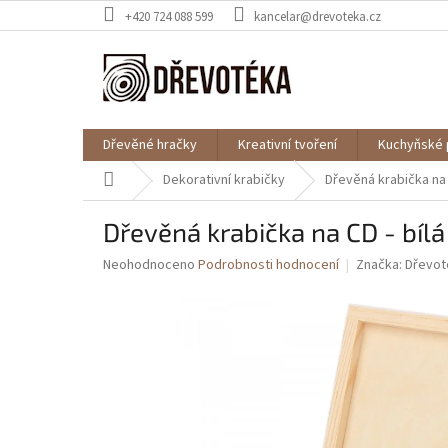
Přejít
+420 724 088 599
kancelar@drevoteka.cz
na
obsah
Dřevěné hračky
Kreativní tvoření
Kuchyňské 
Domů
Dekorativní krabičky
Dřevěná krabička na 
Dřevěná krabička na CD - bíl
Průměrné
Neohodnoceno
Podrobnosti hodnocení
Značka:
Dřevot
hodnocení
produktu
je
0,0
z
5
hvězdiček.