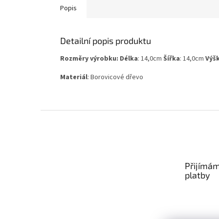
Popis
Detailní popis produktu
Rozměry výrobku: Délka
: 14,0cm
Šířka
: 14,0cm
Výš
Materiál
: Borovicové dřevo
Z
á
p
a
t
Přijímám
í
platby