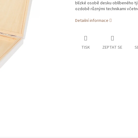
blízké osobě desku oblíbeného tým
ozdobě různými technikami včetn
Detailní informace
TISK
ZEPTAT SE
S