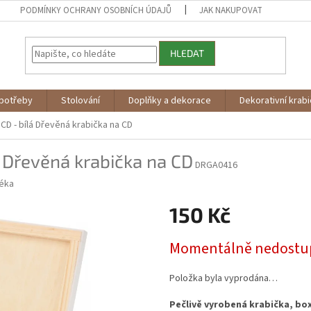
PODMÍNKY OCHRANY OSOBNÍCH ÚDAJŮ
JAK NAKUPOVAT
HLEDAT
potřeby
Stolování
Doplňky a dekorace
Dekorativní krab
CD - bílá
Dřevěná krabička na CD
á
Dřevěná krabička na CD
DRGA0416
éka
150 Kč
Měrná
Momentálně nedostu
cena:
Položka byla vyprodána…
Pečlivě vyrobená krabička, box