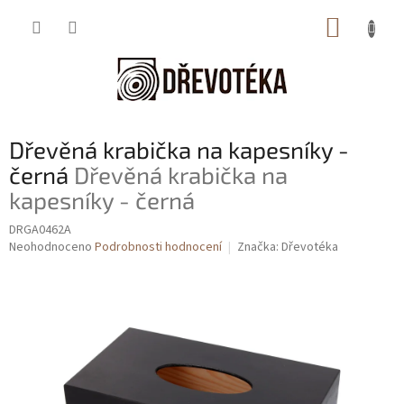
Přejít
NÁKUP
na
obsah
KOŠÍK
Dřevěná krabička na kapesníky -
černá
Dřevěná krabička na
kapesníky - černá
DRGA0462A
Průměrné
Neohodnoceno
Podrobnosti hodnocení
Značka:
Dřevotéka
hodnocení
produktu
je
0,0
z
5
hvězdiček.