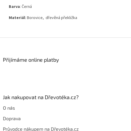
Barva
: Černá
Materiál
: Borovice, dřevěná překližka
Z
á
p
a
Přijímáme online platby
t
í
Jak nakupovat na Dřevotéka.cz?
O nás
Doprava
Průvodce nákupem na Dřevotéka.cz