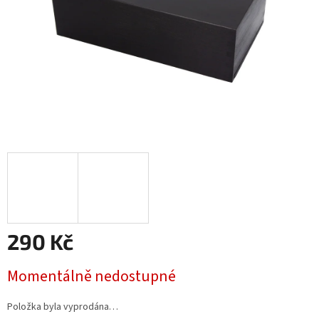
290 Kč
Měrná
Momentálně nedostupné
cena:
Položka byla vyprodána…