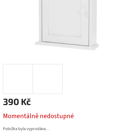
390 Kč
Měrná
Momentálně nedostupné
cena:
Položka byla vyprodána…