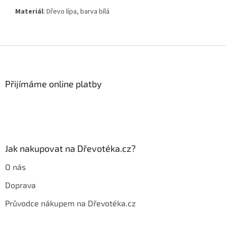
Materiál
: Dřevo lípa, barva bílá
Z
á
p
a
Přijímáme online platby
t
í
Jak nakupovat na Dřevotéka.cz?
O nás
Doprava
Průvodce nákupem na Dřevotéka.cz