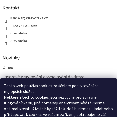
Kontakt
kancelar
@
drevoteka.cz
+420 724 088 599
drevoteka
drevoteka
Novinky
O nás
Laserové gravírování a vypalování do dřeva
Tento web používá cookies za účelem poskytování co
Proč jíst z přírodních dřevěných talířů: Ekologická a Stylová
Volba
nejlepších služeb.
Některé z těchto cookies jsou nezbytné pro správné
fungování webu, jiné pomáhají analyzovat návštěvnost a
optimalizovat uživatelský zážitek. Než budeme ukládat nebo
přistupovat k cookies ve vašem zařízení, potřebujeme váš