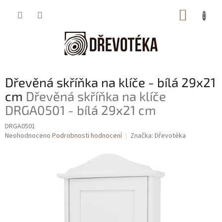
Přejít
NÁKUP
na
obsah
KOŠÍK
Dřevěná skříňka na klíče - bílá 29x21
cm
Dřevěná skříňka na klíče
DRGA0501 - bílá 29x21 cm
DRGA0501
Průměrné
Neohodnoceno
Podrobnosti hodnocení
Značka:
Dřevotéka
hodnocení
produktu
je
0,0
z
5
hvězdiček.