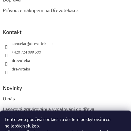
Průvodce nákupem na Dřevotéka.cz
Kontakt
kancelar
@
drevoteka.cz
+420 724 088 599
drevoteka
drevoteka
Novinky
O nás
Laserové gravírování a vypalování do dřeva
Tento web používá cookies za účelem poskytování co
Proč jíst z přírodních dřevěných talířů: Ekologická a Stylová
Volba
nejlepších služeb.