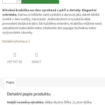
Dřevěná krabička na víno vyrobená s péčí o detaily. Elegantní
schránku
, kterou si můžete sami ozdobit a darovat jako dárek blízké
osobě v den svatby, narozenin. Jednoduchost a vysoká kvalita
provedení dodává krabici šik každému interiéru. Krabičku můžete navíc
zatraktivnit malováním nebo zdobením decoupage technikou nebo
vyrýsováním zásuvky.
Detailní informace
ZEPTAT SE
SDÍLET
Popis
Detailní popis produktu
Vnější rozměry výrobku:
délka 36,0cm Šířka: 11,0cm Výška: