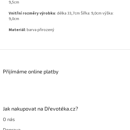
9,5cm
Vnitřní rozměry výrobku
: délka 33,7cm Šířka: 9,0cm výška:
9,0cm
Materiál
: barva přirozený
Z
á
p
a
Přijímáme online platby
t
í
Jak nakupovat na Dřevotéka.cz?
O nás
Doprava