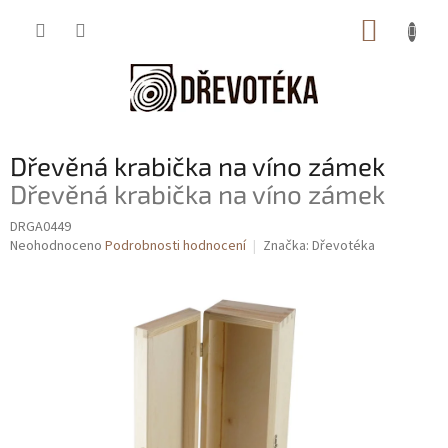
Přejít
NÁKUP
na
obsah
KOŠÍK
Dřevěná krabička na víno zámek
Dřevěná krabička na víno zámek
DRGA0449
Průměrné
Neohodnoceno
Podrobnosti hodnocení
Značka:
Dřevotéka
hodnocení
produktu
je
0,0
z
5
hvězdiček.