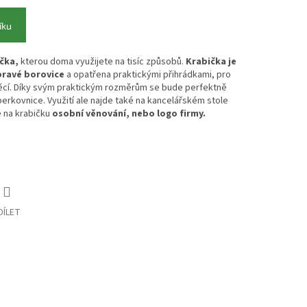
íku
čka,
kterou doma využijete na tisíc způsobů.
Krabička je
ravé borovice
a opatřena praktickými přihrádkami, pro
 věcí. Díky svým praktickým rozměrům se bude perfektně
šperkovnice. Využití ale najde také na kancelářském stole
 na krabičku
osobní věnování, nebo logo firmy.
DÍLET