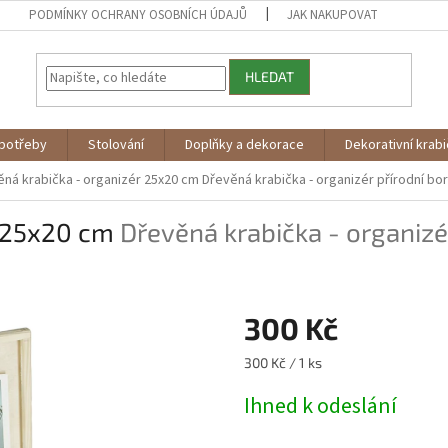
PODMÍNKY OCHRANY OSOBNÍCH ÚDAJŮ
JAK NAKUPOVAT
HLEDAT
potřeby
Stolování
Doplňky a dekorace
Dekorativní krab
ěná krabička - organizér 25x20 cm
Dřevěná krabička - organizér přírodní bo
r 25x20 cm
Dřevěná krabička - organizé
300 Kč
Měrná
300 Kč / 1 ks
cena:
Ihned k odeslání