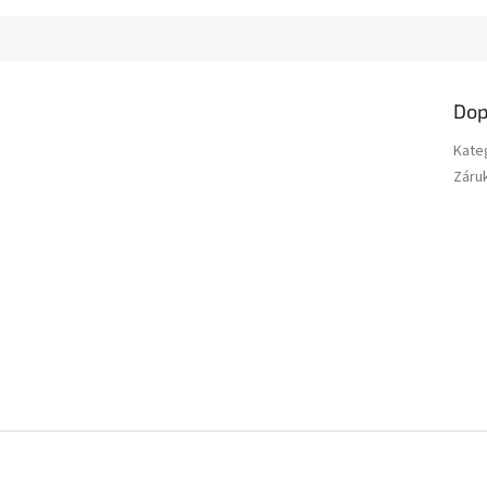
Dop
Kate
Záru