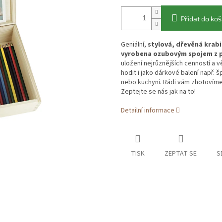
Přidat do koš
Geniální,
stylová, dřevěná krabi
vyrobena ozubovým spojem z p
uložení nejrůznějších cenností a
hodit i jako dárkové balení např. 
nebo kuchyni. Rádi vám zhotovíme
Zeptejte se nás jak na to!
Detailní informace
TISK
ZEPTAT SE
S