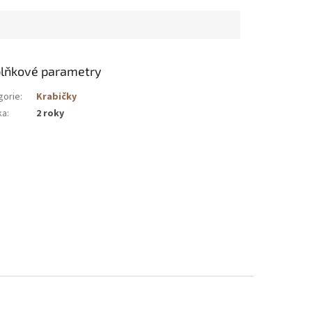
lňkové parametry
gorie
:
Krabičky
ka
:
2 roky