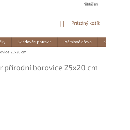
Přihlášení
NÁKUPNÍ
Prázdný košík
KOŠÍK
ičky
Skladování potravin
Prémiové dřevo
Knihy
rovice 25x20 cm
r přírodní borovice 25x20 cm