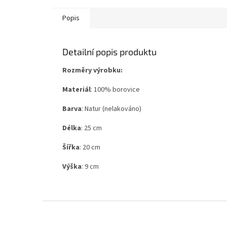
Popis
Detailní popis produktu
Rozměry výrobku:
Materiál
: 100% borovice
Barva
: Natur (nelakováno)
Délka
: 25 cm
Šířka
: 20 cm
Výška
: 9 cm
Z
á