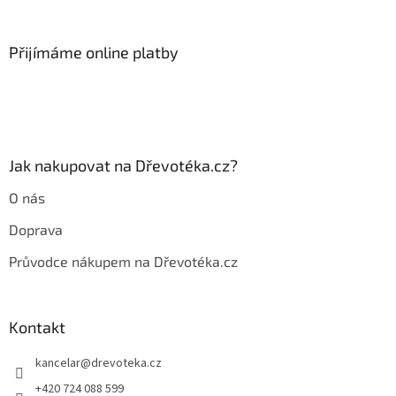
á
p
a
Přijímáme online platby
t
í
Jak nakupovat na Dřevotéka.cz?
O nás
Doprava
Průvodce nákupem na Dřevotéka.cz
Kontakt
kancelar
@
drevoteka.cz
+420 724 088 599