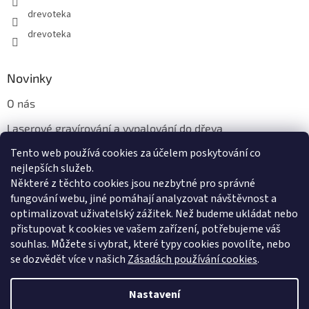
drevoteka
drevoteka
Novinky
O nás
Laserové gravírování a vypalování do dřeva
Tento web používá cookies za účelem poskytování co
Proč jíst z přírodních dřevěných talířů: Ekologická a Stylová
Volba
nejlepších služeb.
Některé z těchto cookies jsou nezbytné pro správné
fungování webu, jiné pomáhají analyzovat návštěvnost a
optimalizovat uživatelský zážitek. Než budeme ukládat nebo
přistupovat k cookies ve vašem zařízení, potřebujeme váš
souhlas. Můžete si vybrat, které typy cookies povolíte, nebo
se dozvědět více v našich
Zásadách používání cookies
.
Vytvořil Shoptet
Nastavení