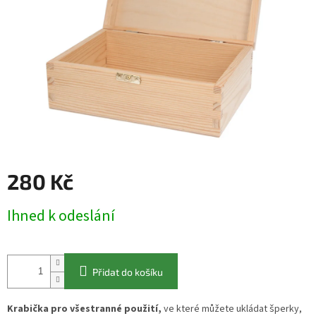
280 Kč
Měrná
Ihned k odeslání
cena:
Přidat do košíku
Krabička pro všestranné použití,
ve které můžete ukládat šperky,