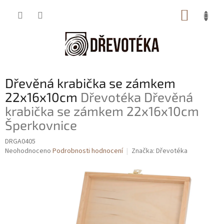
Přejít
NÁKUP
na
obsah
KOŠÍK
Dřevěná krabička se zámkem
22x16x10cm
Dřevotéka Dřevěná
krabička se zámkem 22x16x10cm
Šperkovnice
DRGA0405
Průměrné
Neohodnoceno
Podrobnosti hodnocení
Značka:
Dřevotéka
hodnocení
produktu
je
0,0
z
5
hvězdiček.