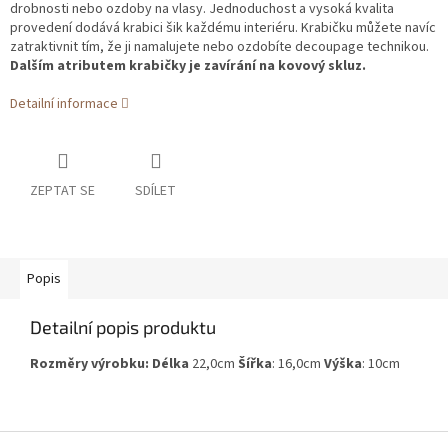
drobnosti nebo ozdoby na vlasy. Jednoduchost a vysoká kvalita
provedení dodává krabici šik každému interiéru. Krabičku můžete navíc
zatraktivnit tím, že ji namalujete nebo ozdobíte decoupage technikou.
Dalším atributem krabičky je zavírání na kovový skluz.
Detailní informace
ZEPTAT SE
SDÍLET
Popis
Detailní popis produktu
Rozměry výrobku: Délka
22,0cm
Šířka
: 16,0cm
Výška
: 10cm
Z