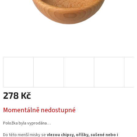
278 Kč
Měrná
Momentálně nedostupné
cena:
Položka byla vyprodána…
Do této menší misky se
vlezou chipsy, oříšky, sušené nebo i