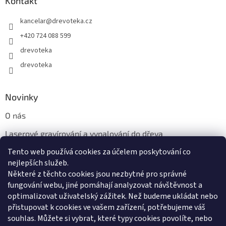
Kontakt
kancelar
@
drevoteka.cz
+420 724 088 599
drevoteka
drevoteka
Novinky
O nás
Laserové gravírování a vypalování do dřeva
Tento web používá cookies za účelem poskytování co
Proč jíst z přírodních dřevěných talířů: Ekologická a Stylová
Volba
nejlepších služeb.
Některé z těchto cookies jsou nezbytné pro správné
fungování webu, jiné pomáhají analyzovat návštěvnost a
optimalizovat uživatelský zážitek. Než budeme ukládat nebo
přistupovat k cookies ve vašem zařízení, potřebujeme váš
souhlas. Můžete si vybrat, které typy cookies povolíte, nebo