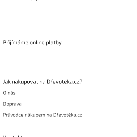
Z
á
p
a
Přijímáme online platby
t
í
Jak nakupovat na Dřevotéka.cz?
O nás
Doprava
Průvodce nákupem na Dřevotéka.cz