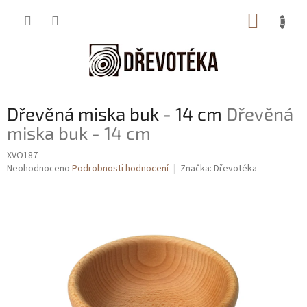
Přejít
NÁKUP
na
obsah
KOŠÍK
Dřevěná miska buk - 14 cm
Dřevěná
miska buk - 14 cm
XVO187
Průměrné
Neohodnoceno
Podrobnosti hodnocení
Značka:
Dřevotéka
hodnocení
produktu
je
0,0
z
5
hvězdiček.