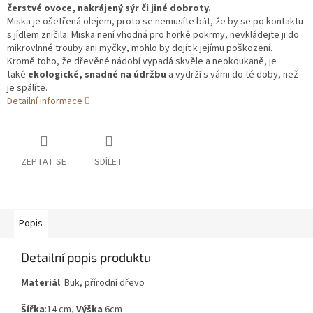
čerstvé ovoce, nakrájený sýr či jiné dobroty.
Miska je ošetřená olejem, proto se nemusíte bát, že by se po kontaktu
s jídlem zničila. Miska není vhodná pro horké pokrmy, nevkládejte ji do
mikrovlnné trouby ani myčky, mohlo by dojít k jejímu poškození.
Kromě toho, že dřevěné nádobí vypadá skvěle a neokoukaně, je
také
ekologické, snadné na údržbu
a vydrží s vámi do té doby, než
je spálíte.
Detailní informace
ZEPTAT SE
SDÍLET
Popis
Detailní popis produktu
Materiál
: Buk, přírodní dřevo
Šířka
:14 cm,
Výška
6cm