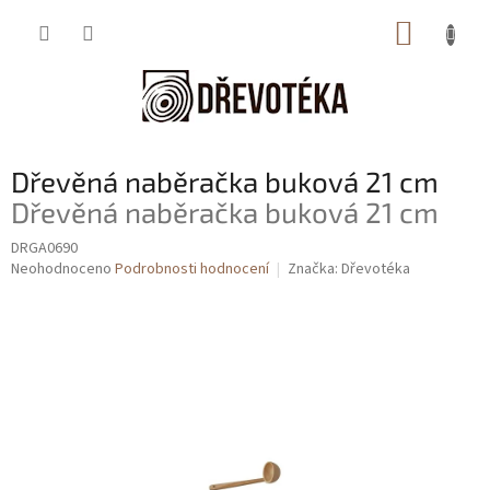
Přejít
NÁKUP
na
obsah
KOŠÍK
Dřevěná naběračka buková 21 cm
Dřevěná naběračka buková 21 cm
DRGA0690
Průměrné
Neohodnoceno
Podrobnosti hodnocení
Značka:
Dřevotéka
hodnocení
produktu
je
0,0
z
5
hvězdiček.