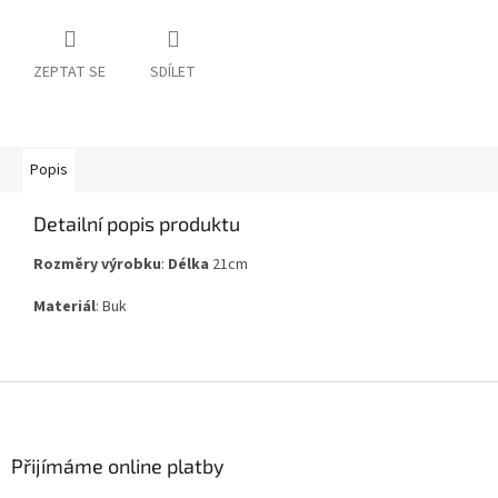
ZEPTAT SE
SDÍLET
Popis
Detailní popis produktu
Rozměry výrobku
:
Délka
21cm
Materiál
: Buk
Z
á
p
a
Přijímáme online platby
t