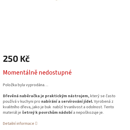
250 Kč
Měrná
Momentálně nedostupné
cena:
Položka byla vyprodána…
Dřevěná naběračka je praktickým nástrojem,
který se často
používá v kuchyni pro
nabírání a servírování jídel.
Vyrobená z
kvalitního dřeva, jako je buk nabízí trvanlivost a odolnost. Tento
materiál je
šetrný k povrchům nádobí
a nepoškozuje je.
Detailní informace