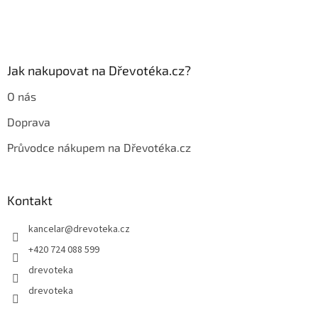
í
Jak nakupovat na Dřevotéka.cz?
O nás
Doprava
Průvodce nákupem na Dřevotéka.cz
Kontakt
kancelar
@
drevoteka.cz
+420 724 088 599
drevoteka
drevoteka