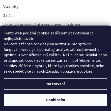
Novinky
O nás
Laserové gravírování a vypalování do dřeva
Tento web používá cookies za účelem poskytování co
Proč jíst z přírodních dřevěných talířů: Ekologická a Stylová
Volba
nejlepších služeb.
Některé z těchto cookies jsou nezbytné pro správné
fungování webu, jiné pomáhají analyzovat návštěvnost a
optimalizovat uživatelský zážitek. Než budeme ukládat nebo
přistupovat k cookies ve vašem zařízení, potřebujeme váš
souhlas. Můžete si vybrat, které typy cookies povolíte, nebo
se dozvědět více v našich
Zásadách používání cookies
.
Vytvořil Shoptet
Nastavení
Copyright 2026
Dřevotéka
. Všechna práva vyhrazena.
Upravit
Souhlasím
nastavení cookies