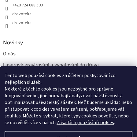
+420 724 088 599
drevoteka
drevoteka
Novinky
O nás
Laserové gravírování a vypalování do dřeva
Tento web používá cookies za účelem poskytování co
Proč jíst z přírodních dřevěných talířů: Ekologická a Stylová
Volba
nejlepších služeb.
Některé z těchto cookies jsou nezbytné pro správné
fungování webu, jiné pomáhají analyzovat návštěvnost a
optimalizovat uživatelský zážitek. Než budeme ukládat nebo
přistupovat k cookies ve vašem zařízení, potřebujeme váš
souhlas. Můžete si vybrat, které typy cookies povolíte, nebo
se dozvědět více v našich
Zásadách používání cookies
.
Vytvořil Shoptet