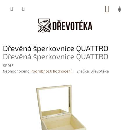
Přejít
NÁKUP
na
obsah
KOŠÍK
Dřevěná šperkovnice QUATTRO
Dřevěná šperkovnice QUATTRO
SP015
Průměrné
Neohodnoceno
Podrobnosti hodnocení
Značka:
Dřevotéka
hodnocení
produktu
je
0,0
z
5
hvězdiček.