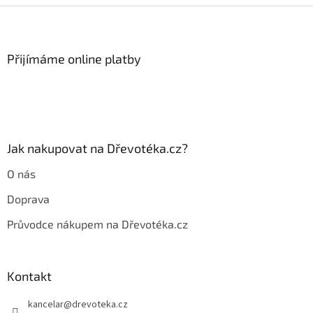
Z
á
p
a
Přijímáme online platby
t
í
Jak nakupovat na Dřevotéka.cz?
O nás
Doprava
Průvodce nákupem na Dřevotéka.cz
Kontakt
kancelar
@
drevoteka.cz