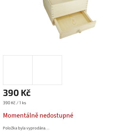
390 Kč
Měrná
390 Kč / 1 ks
cena:
Momentálně nedostupné
Položka byla vyprodána…