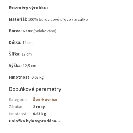
Rozměry výrobku:
Materiál:
100% borovicové dřevo / zrcátko
Barva:
Natur (nelakováno)
Délka:
14 cm
Šířka:
17 cm
Výška:
12,5 cm
Hmotnost:
0.63 kg
Doplňkové parametry
Kategorie
:
Šperkovnice
Záruka
:
2 roky
Hmotnost
:
0.63 kg
Položka byla vyprodána…