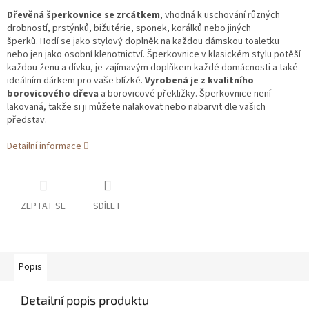
Dřevěná šperkovnice se zrcátkem
, vhodná k uschování různých
drobností, prstýnků, bižutérie, sponek, korálků nebo jiných
šperků.
Hodí se jako stylový doplněk na každou dámskou toaletku
nebo jen jako osobní klenotnictví.
Šperkovnice v klasickém stylu potěší
každou ženu a dívku, je zajímavým doplňkem každé domácnosti a také
ideálním dárkem pro vaše blízké.
Vyrobená je z kvalitního
borovicového dřeva
a borovicové překližky.
Šperkovnice není
lakovaná, takže si ji můžete nalakovat nebo nabarvit dle vašich
představ.
Detailní informace
ZEPTAT SE
SDÍLET
Popis
Detailní popis produktu