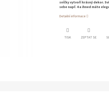
svíčky vytvoří krásný dekor.
Sv
sebe např. 4 a ihned máte eleg
Detailní informace
TISK
ZEPTAT SE
S