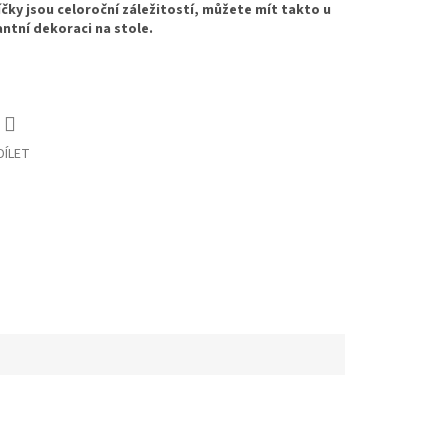
íčky jsou celoroční záležitostí, můžete mít takto u
antní dekoraci na stole.
DÍLET