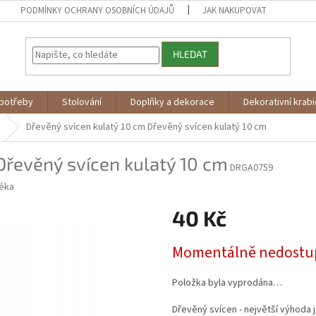
PODMÍNKY OCHRANY OSOBNÍCH ÚDAJŮ
JAK NAKUPOVAT
HLEDAT
potřeby
Stolování
Doplňky a dekorace
Dekorativní krab
Dřevěný svícen kulatý 10 cm
Dřevěný svícen kulatý 10 cm
Dřevěný svícen kulatý 10 cm
DRGA0759
éka
40 Kč
Měrná
Momentálně nedostu
cena:
Položka byla vyprodána…
Dřevěný svícen - největší výhoda 