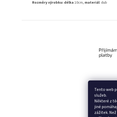
Rozměry výrobku:
délka
10cm,
materiál
: dub
Z
á
p
a
t
Přijímám
í
platby
Tento web po
služeb.
Některé z tě
jiné pomáhaj
zážitek. Než