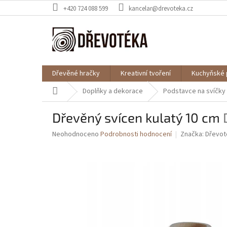
Přejít
+420 724 088 599
kancelar@drevoteka.cz
na
obsah
Dřevěné hračky
Kreativní tvoření
Kuchyňské 
Domů
Doplňky a dekorace
Podstavce na svíčky
Dřevěný svícen kulatý 10 cm
Průměrné
Neohodnoceno
Podrobnosti hodnocení
Značka:
Dřevot
hodnocení
produktu
je
0,0
z
5
hvězdiček.