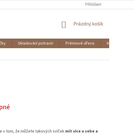
Přihlášení
NÁKUPNÍ
Prázdný košík
KOŠÍK
ičky
Skladování potravin
Prémiové dřevo
Knihy
pné
je v tom, že můžete takových svíček
mít více u sebe a