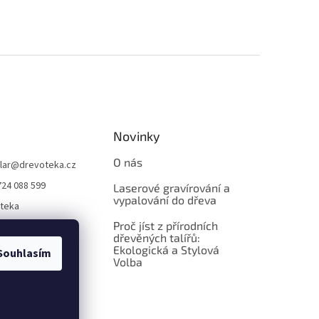
Novinky
O nás
lar
@
drevoteka.cz
724 088 599
Laserové gravírování a
vypalování do dřeva
teka
Proč jíst z přírodních
teka
dřevěných talířů:
Ekologická a Stylová
Souhlasím
Volba