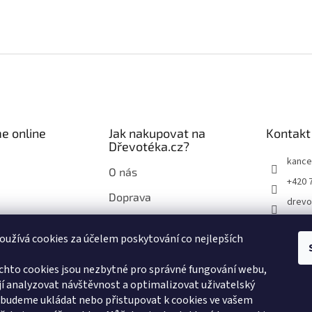
e online
Jak nakupovat na
Kontakt
Dřevotéka.cz?
kance
O nás
+420 
Doprava
drevo
Průvodce nákupem na
drevo
Dřevotéka.cz
užívá cookies za účelem poskytování co nejlepších
chto cookies jsou nezbytné pro správné fungování webu,
í analyzovat návštěvnost a optimalizovat uživatelský
 budeme ukládat nebo přistupovat k cookies ve vašem