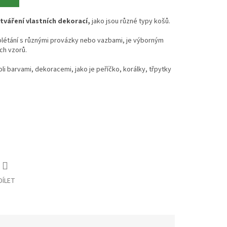
tváření vlastních dekorací,
jako jsou různé typy košů.
plétání s různými provázky nebo vazbami, je výborným
ch vzorů.
i barvami, dekoracemi, jako je peříčko, korálky, třpytky
DÍLET