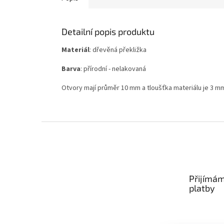
Detailní popis produktu
Materiál
: dřevěná překližka
Barva
: přírodní - nelakovaná
Otvory mají průměr 10 mm a tloušťka materiálu je 3 m
Z
á
p
a
t
Přijímám
í
platby