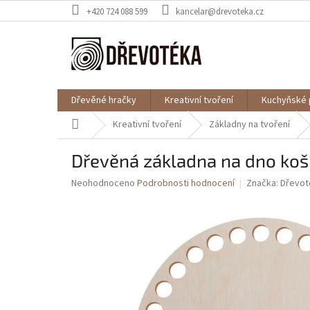
Přejít
+420 724 088 599
kancelar@drevoteka.cz
na
obsah
Dřevěné hračky
Kreativní tvoření
Kuchyňské 
Domů
Kreativní tvoření
Základny na tvoření
Dřevěná základna na dno ko
Průměrné
Neohodnoceno
Podrobnosti hodnocení
Značka:
Dřevot
hodnocení
produktu
je
0,0
z
5
hvězdiček.