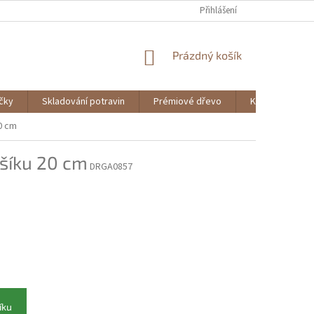
Přihlášení
NÁKUPNÍ
Prázdný košík
KOŠÍK
ičky
Skladování potravin
Prémiové dřevo
Knihy
0 cm
šíku 20 cm
DRGA0857
íku