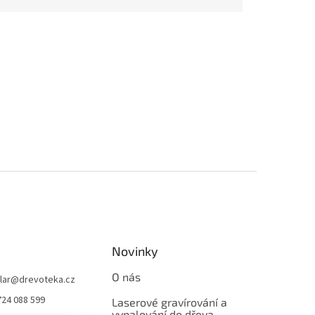
Novinky
O nás
lar
@
drevoteka.cz
724 088 599
Laserové gravírování a
vypalování do dřeva