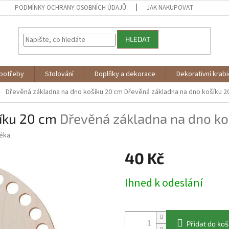
PODMÍNKY OCHRANY OSOBNÍCH ÚDAJŮ
JAK NAKUPOVAT
HLEDAT
potřeby
Stolování
Doplňky a dekorace
Dekorativní krab
Dřevěná základna na dno košíku 20 cm
Dřevěná základna na dno košíku 2
šíku 20 cm
Dřevěná základna na dno ko
éka
40 Kč
Měrná
Ihned k odeslání
cena:
Přidat do koš