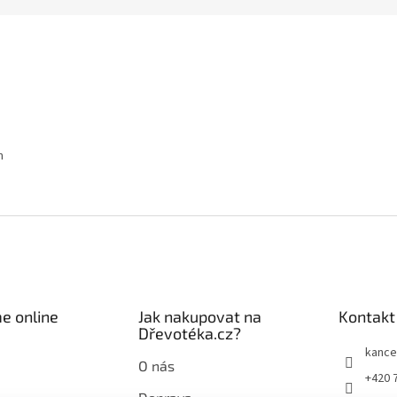
m
e online
Jak nakupovat na
Kontakt
Dřevotéka.cz?
kance
O nás
+420 