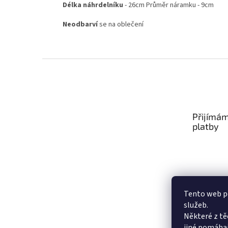
Délka náhrdelníku
- 26cm Průměr náramku - 9cm
Neodbarví
se na oblečení
Z
á
p
a
t
Přijímám
í
platby
Tento web po
služeb.
Některé z tě
jiné pomáhaj