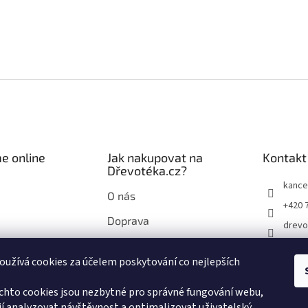
e online
Jak nakupovat na
Kontakt
Dřevotéka.cz?
kance
O nás
+420 
Doprava
drevo
Průvodce nákupem na
drevo
Dřevotéka.cz
užívá cookies za účelem poskytování co nejlepších
chto cookies jsou nezbytné pro správné fungování webu,
í analyzovat návštěvnost a optimalizovat uživatelský