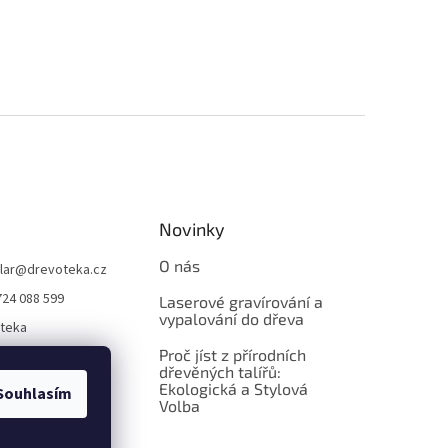
Novinky
O nás
lar
@
drevoteka.cz
724 088 599
Laserové gravírování a
vypalování do dřeva
teka
Proč jíst z přírodních
teka
dřevěných talířů:
Ekologická a Stylová
Souhlasím
Volba