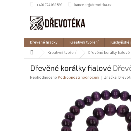
Přejít
+420 724 088 599
kancelar@drevoteka.cz
na
obsah
Dřevěné hračky
Kreativní tvoření
Kuchyňské 
Domů
Kreativní tvoření
Dřevěné korálky fialové
Dřevěné korálky fialové
Dřevě
Průměrné
Neohodnoceno
Podrobnosti hodnocení
Značka:
Dřevot
hodnocení
produktu
je
0,0
z
5
hvězdiček.