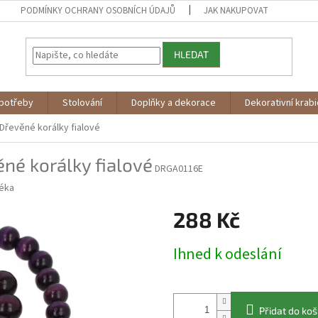
PODMÍNKY OCHRANY OSOBNÍCH ÚDAJŮ
JAK NAKUPOVAT
HLEDAT
potřeby
Stolování
Doplňky a dekorace
Dekorativní krab
Dřevěné korálky fialové
né korálky fialové
DRGA0116E
éka
288 Kč
Měrná
Ihned k odeslání
cena:
Přidat do koš