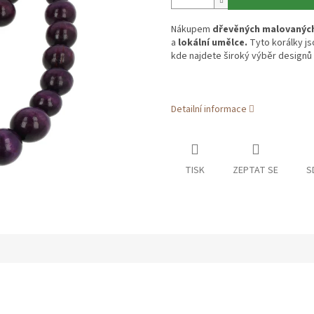
Nákupem
dřevěných malovaných
a
lokální umělce.
Tyto korálky js
kde najdete široký výběr designů a
Detailní informace
TISK
ZEPTAT SE
S