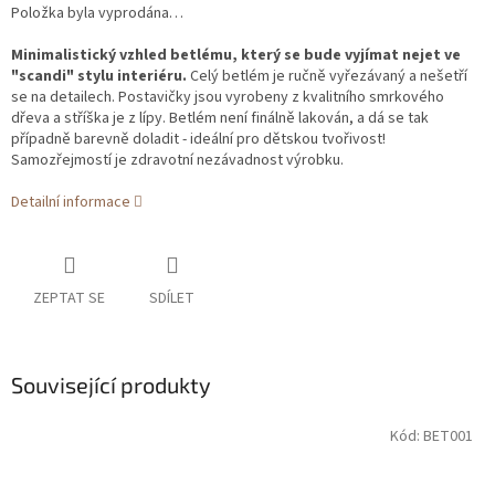
Položka byla vyprodána…
Minimalistický vzhled betlému, který se bude vyjímat nejet ve
"scandi" stylu interiéru.
Celý betlém je ručně vyřezávaný a nešetří
se na detailech. Postavičky jsou vyrobeny z kvalitního smrkového
dřeva a stříška je z lípy. Betlém není finálně lakován, a dá se tak
případně barevně doladit - ideální pro dětskou tvořivost!
Samozřejmostí je zdravotní nezávadnost výrobku.
Detailní informace
ZEPTAT SE
SDÍLET
Související produkty
Kód:
BET001