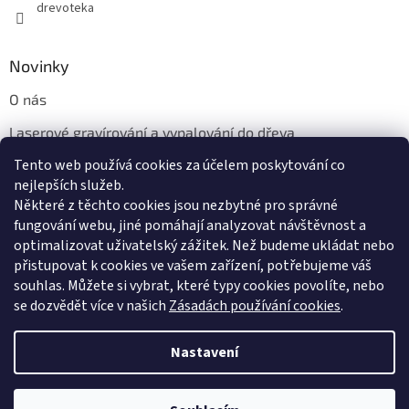
drevoteka
Novinky
O nás
Laserové gravírování a vypalování do dřeva
Tento web používá cookies za účelem poskytování co
Proč jíst z přírodních dřevěných talířů: Ekologická a Stylová
Volba
nejlepších služeb.
Některé z těchto cookies jsou nezbytné pro správné
fungování webu, jiné pomáhají analyzovat návštěvnost a
optimalizovat uživatelský zážitek. Než budeme ukládat nebo
přistupovat k cookies ve vašem zařízení, potřebujeme váš
souhlas. Můžete si vybrat, které typy cookies povolíte, nebo
se dozvědět více v našich
Zásadách používání cookies
.
Vytvořil Shoptet
Nastavení
Copyright 2026
Dřevotéka
. Všechna práva vyhrazena.
Upravit