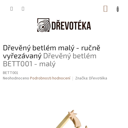
Přejít
NÁKUP
na
obsah
KOŠÍK
Dřevěný betlém malý - ručně
vyřezávaný
Dřevěný betlém
BETT001 - malý
BETT001
Průměrné
Neohodnoceno
Podrobnosti hodnocení
Značka:
Dřevotéka
hodnocení
produktu
je
0,0
z
5
hvězdiček.