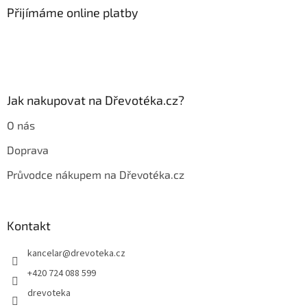
a
Přijímáme online platby
t
í
Jak nakupovat na Dřevotéka.cz?
O nás
Doprava
Průvodce nákupem na Dřevotéka.cz
Kontakt
kancelar
@
drevoteka.cz
+420 724 088 599
drevoteka