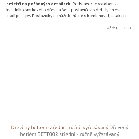
nešetří na pořádných detailech.
Podstavec je vyroben z
kvalitního smrkového dřeva a šest postaviček s detaily chléva a
okolí je z lípy. Postavičky si můžete různě s kombinovat, a tak si s
nimi mohou vyhrát i děti. Možností je dobarvení betlému doma dle
Vašeho vkusu. Samozřejmostí je zdravotní nezávadnost.
Kód:
BETT002
Dřevěný betlém střední - ručně vyřezávaný
Dřevěný
betlém BETT002 střední - ručně vyřezávaný