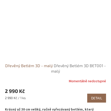
Dřevěný Betlém 3D - malý
Dřevěný Betlém 3D BET001 -
malý
Momentálně nedostupné
2 990 Kč
Měrná
2 990 Kč / 1 ks
DETAIL
cena:
Krásný až 30 cm veliký, ručně vyřezávaný betlém, který