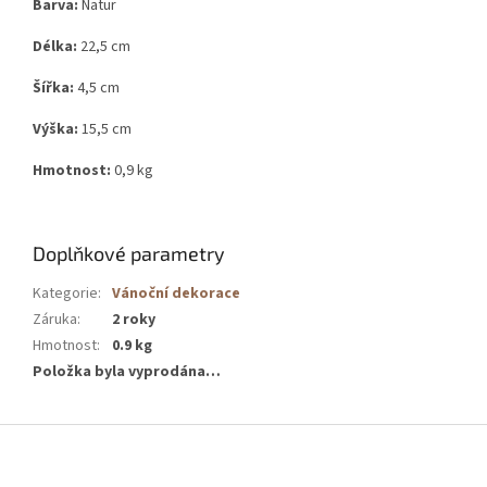
Barva:
Natur
Délka:
22,5 cm
Šířka:
4,5 cm
Výška:
15,5 cm
Hmotnost:
0,9 kg
Doplňkové parametry
Kategorie
:
Vánoční dekorace
Záruka
:
2 roky
Hmotnost
:
0.9 kg
Položka byla vyprodána…
Z
á
p