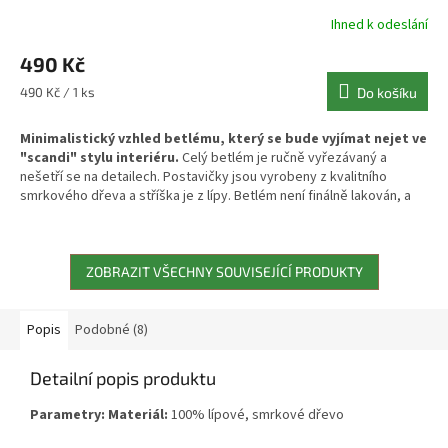
Ihned k odeslání
490 Kč
Měrná
490 Kč / 1 ks
Do košíku
cena:
Minimalistický vzhled betlému, který se bude vyjímat nejet ve
"scandi" stylu interiéru.
Celý betlém je ručně vyřezávaný a
nešetří se na detailech. Postavičky jsou vyrobeny z kvalitního
smrkového dřeva a stříška je z lípy. Betlém není finálně lakován, a
dá se tak případně barevně doladit - ideální pro dětskou tvořivost!
Samozřejmostí je zdravotní nezávadnost výrobku.
ZOBRAZIT VŠECHNY SOUVISEJÍCÍ PRODUKTY
Popis
Podobné (8)
Detailní popis produktu
Parametry:
Materiál:
100% lípové, smrkové dřevo