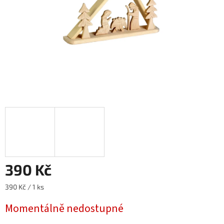
390 Kč
Měrná
390 Kč / 1 ks
cena:
Momentálně nedostupné