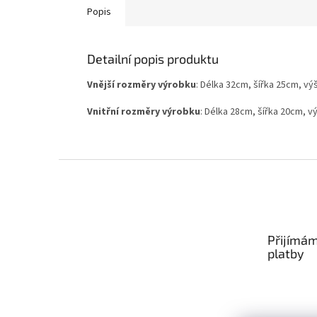
Popis
Detailní popis produktu
Vnější rozměry výrobku
: Délka 32cm, šířka 25cm, vý
Vnitřní rozměry výrobku
: Délka 28cm, šířka 20cm, v
Z
á
p
a
t
Přijímám
í
platby