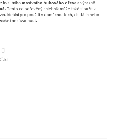
 z kvalitního
masivního bukového dřev
a a výrazně
yně.
Tento celodřevěný chlebník může také sloužit k
avin. Ideální pro použití v domácnostech, chatách nebo
votní
nezávadnost
.
DÍLET