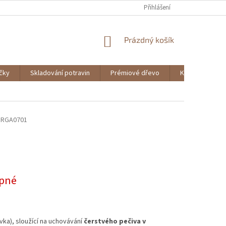
Přihlášení
NÁKUPNÍ
Prázdný košík
KOŠÍK
ičky
Skladování potravin
Prémiové dřevo
Knihy
DRGA0701
pné
vka), sloužící na uchovávání
čerstvého pečiva v