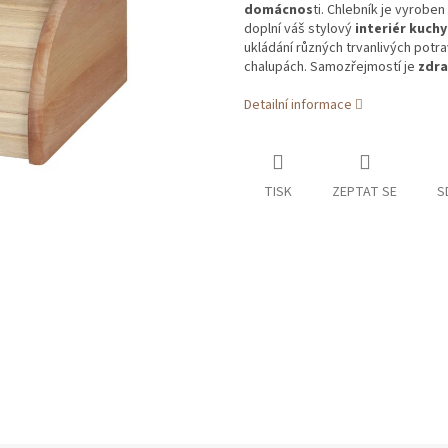
domácnos
ti. Chlebník je vyroben
doplní váš stylový
interiér kuch
ukládání různých trvanlivých potr
chalupách. Samozřejmostí je
zdra
Detailní informace
TISK
ZEPTAT SE
S