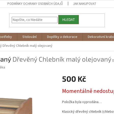
PODMÍNKY OCHRANY OSOBNÍCH ÚDAJŮ
JAK NAKUPOVAT
HLEDAT
potřeby
Stolování
Doplňky a dekorace
Dekorativní krab
ný
Dřevěný Chlebník malý olejovaný
vaný
Dřevěný Chlebník malý olejovaný
éka
500 Kč
Měrná
Momentálně nedostu
cena:
Položka byla vyprodána…
Klasický dřevěný chlebník (chlebo