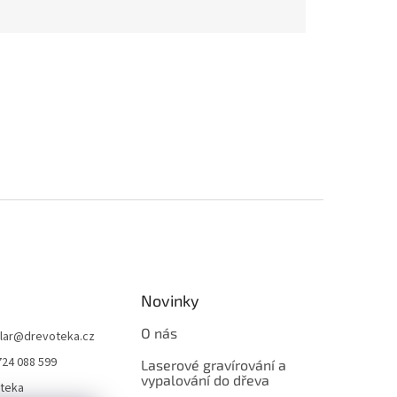
Novinky
O nás
lar
@
drevoteka.cz
724 088 599
Laserové gravírování a
vypalování do dřeva
teka