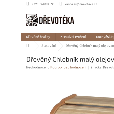
Přejít
+420 724 088 599
kancelar@drevoteka.cz
na
obsah
Dřevěné hračky
Kreativní tvoření
Kuchyňské 
Domů
Stolování
Dřevěný Chlebník malý olejova
Dřevěný Chlebník malý olejo
Průměrné
Neohodnoceno
Podrobnosti hodnocení
Značka:
Dřevot
hodnocení
produktu
je
0,0
z
5
hvězdiček.