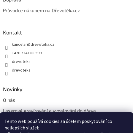
Průvodce nákupem na Dřevotéka.cz
Kontakt
kancelar
@
drevoteka.cz
+420 724 088 599
drevoteka
drevoteka
Novinky
O nás
Laserové gravírování a vypalování do dřeva
Tento web používá cookies za účelem poskytování co
Proč jíst z přírodních dřevěných talířů: Ekologická a Stylová
Volba
nejlepších služeb.