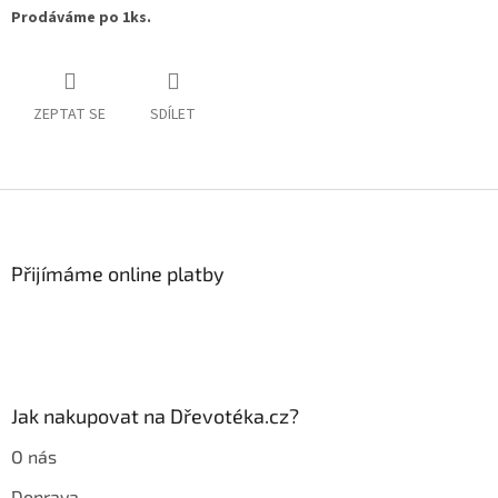
Prodáváme po 1ks.
ZEPTAT SE
SDÍLET
Z
á
p
a
Přijímáme online platby
t
í
Jak nakupovat na Dřevotéka.cz?
O nás
Doprava