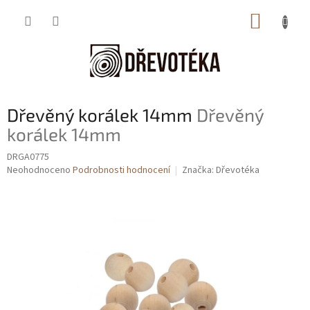
Přejít
NÁKUP
na
obsah
KOŠÍK
Dřevěný korálek 14mm
Dřevěný
korálek 14mm
DRGA0775
Průměrné
Neohodnoceno
Podrobnosti hodnocení
Značka:
Dřevotéka
hodnocení
produktu
je
0,0
z
5
hvězdiček.