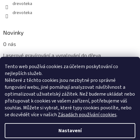
drevoteka
drevoteka
Novinky
O nás
Laserové gravírování a vypalování do dřeva
Tento web používá cookies za účelem poskytování co
Proč jíst z přírodních dřevěných talířů: Ekologická a Stylová
Volba
nejlepších služeb.
Některé z těchto cookies jsou nezbytné pro správné
fungování webu, jiné pomáhají analyzovat návštěvnost a
optimalizovat uživatelský zážitek. Než budeme ukládat nebo
přistupovat k cookies ve vašem zařízení, potřebujeme váš
souhlas. Můžete si vybrat, které typy cookies povolíte, nebo
se dozvědět více v našich
Zásadách používání cookies
.
Vytvořil Shoptet
Nastavení