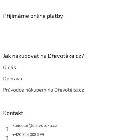
á
p
a
Přijímáme online platby
t
í
Jak nakupovat na Dřevotéka.cz?
O nás
Doprava
Průvodce nákupem na Dřevotéka.cz
Kontakt
kancelar
@
drevoteka.cz
+420 724 088 599