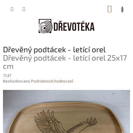
Přejít
NÁKUP
na
obsah
KOŠÍK
Dřevěný podtácek - letící orel
Dřevěný podtácek - letící orel 25x17
cm
7147
Průměrné
Neohodnoceno
Podrobnosti hodnocení
hodnocení
produktu
je
0,0
z
5
hvězdiček.