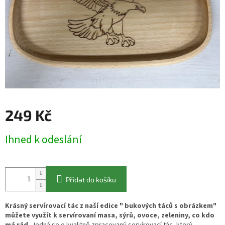
249 Kč
Měrná
Ihned k odeslání
cena:
Přidat do košíku
Krásný servírovací tác z naší edice " bukových táců s obrázkem"
můžete využít k servírovaní masa, sýrů, ovoce, zeleniny, co kdo