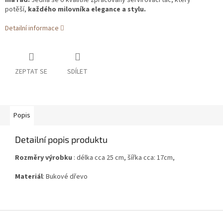
má rád.
Jedná se o kvalitně zpracovaný servírovací tác, který
potěší,
každého milovníka elegance a stylu.
Detailní informace
ZEPTAT SE
SDÍLET
Popis
Detailní popis produktu
Rozměry výrobku
: délka cca 25 cm, šířka cca: 17cm,
Materiál
: Bukové dřevo
Z