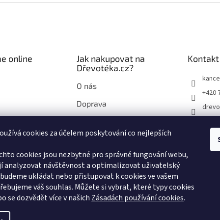
e online
Jak nakupovat na
Kontakt
Dřevotéka.cz?
kance
O nás
+420 
Doprava
drevo
Průvodce nákupem na
drevo
Dřevotéka.cz
užívá cookies za účelem poskytování co nejlepších
chto cookies jsou nezbytné pro správné fungování webu,
í analyzovat návštěvnost a optimalizovat uživatelský
 budeme ukládat nebo přistupovat k cookies ve vašem
třebujeme váš souhlas. Můžete si vybrat, které typy cookies
bo se dozvědět více v našich
Zásadách používání cookies
.