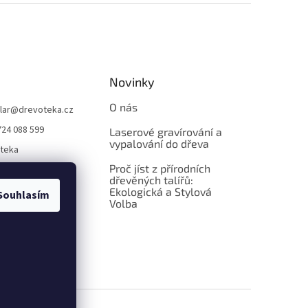
Novinky
O nás
lar
@
drevoteka.cz
724 088 599
Laserové gravírování a
vypalování do dřeva
teka
Proč jíst z přírodních
teka
dřevěných talířů:
Ekologická a Stylová
Souhlasím
Volba