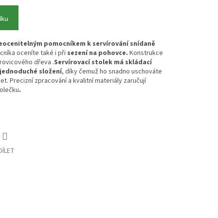
íku
 neocenitelným pomocníkem k servírování snídaně
níka oceníte také i při
sezení na pohovce.
Konstrukce
rovicového dřeva .
Servírovací stolek má skládací
 jednoduché složení
, díky čemuž ho snadno uschováte
 Precizní zpracování a kvalitní materiály zaručují
tolečku
.
DÍLET