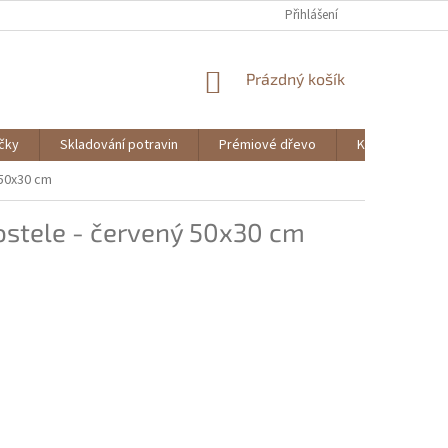
Přihlášení
NÁKUPNÍ
Prázdný košík
KOŠÍK
ičky
Skladování potravin
Prémiové dřevo
Knihy
 50x30 cm
ostele - červený 50x30 cm