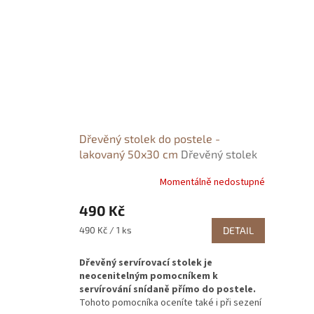
Dřevěný stolek do postele -
lakovaný 50x30 cm
Dřevěný stolek
do postele - lakovaný 50x30 cm
Momentálně nedostupné
490 Kč
Měrná
490 Kč / 1 ks
DETAIL
cena:
Dřevěný servírovací stolek je
neocenitelným pomocníkem k
servírování snídaně přímo do postele.
Tohoto pomocníka oceníte také i při sezení