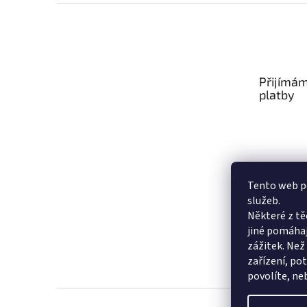
Z
á
p
a
t
Přijímám
í
platby
Tento web po
služeb.
Některé z tě
jiné pomáhaj
zážitek. Než
zařízení, po
povolíte, ne