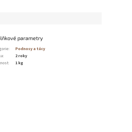
lňkové parametry
gorie
:
Podnosy a tácy
ka
:
2 roky
nost
:
1 kg