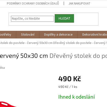
PODMÍNKY OCHRANY OSOBNÍCH ÚDAJŮ
JAK NAKUPOVAT
HLEDAT
potřeby
Stolování
Doplňky a dekorace
Dekorativní krab
stolek do postele - červený 50x30 cm
Dřevěný stolek do postele - červený
 červený 50x30 cm
Dřevěný stolek do p
éka
490 Kč
Měrná
490 Kč / 1 ks
cena:
Ihned k odeslání