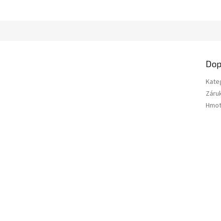
Dop
Kate
Záru
Hmot