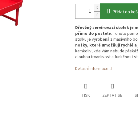
Přidat do koš
Dřevěný servírovací stolek je
přímo do postele
. Tohoto pomoc
stolku je vyrobená z masivního bo
nožky, které umožňují rychlé a
kamkoliv, kde Vám nebude překážet.
dlouhou trvanlivost a funkčnost s
Detailní informace
TISK
ZEPTAT SE
S