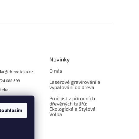
Novinky
O nás
lar
@
drevoteka.cz
724 088 599
Laserové gravírování a
vypalování do dřeva
teka
Proč jíst z přírodních
teka
dřevěných talířů:
Ekologická a Stylová
Souhlasím
Volba