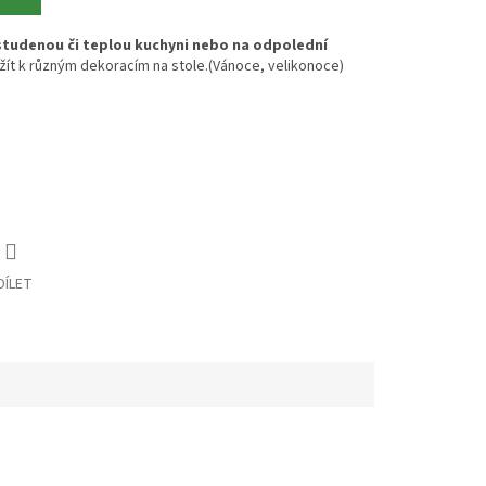
a studenou či teplou kuchyni nebo na odpolední
žít k různým dekoracím na stole.(Vánoce, velikonoce)
DÍLET