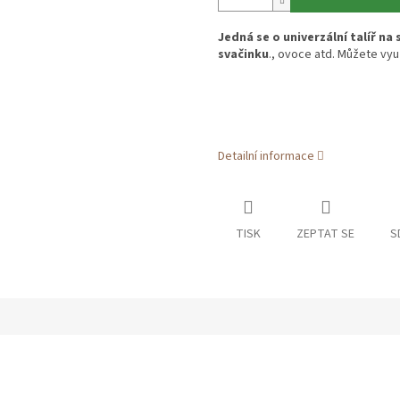
Jedná se o univerzální talíř n
svačinku
., ovoce atd. Můžete vyu
Detailní informace
TISK
ZEPTAT SE
S