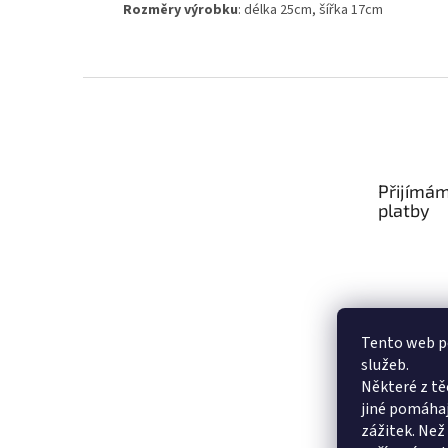
Rozměry výrobku
: délka 25cm, šířka 17cm
Z
á
p
a
t
Přijímám
í
platby
Tento web po
služeb.
Některé z tě
jiné pomáhaj
zážitek. Než