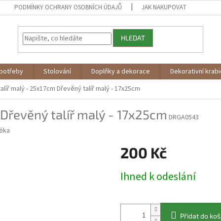
PODMÍNKY OCHRANY OSOBNÍCH ÚDAJŮ
JAK NAKUPOVAT
HLEDAT
potřeby
Stolování
Doplňky a dekorace
Dekorativní krab
alíř malý - 25x17cm
Dřevěný talíř malý - 17x25cm
Dřevěný talíř malý - 17x25cm
DRGA0543
éka
200 Kč
Měrná
Ihned k odeslání
cena:
Přidat do koš