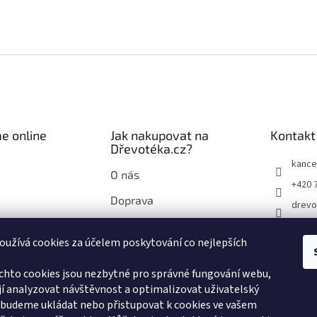
e online
Jak nakupovat na
Kontakt
Dřevotéka.cz?
kance
O nás
+420 
Doprava
drevo
Průvodce nákupem na
drevo
Dřevotéka.cz
užívá cookies za účelem poskytování co nejlepších
chto cookies jsou nezbytné pro správné fungování webu,
í analyzovat návštěvnost a optimalizovat uživatelský
 budeme ukládat nebo přistupovat k cookies ve vašem