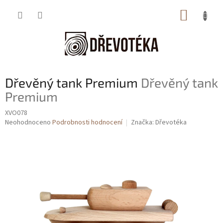
Přejít
NÁKUP
na
obsah
KOŠÍK
Dřevěný tank Premium
Dřevěný tank
Premium
XVO078
Průměrné
Neohodnoceno
Podrobnosti hodnocení
Značka:
Dřevotéka
hodnocení
produktu
je
0,0
z
5
hvězdiček.