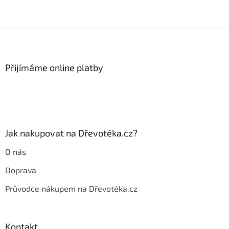
Z
á
p
a
Přijímáme online platby
t
í
Jak nakupovat na Dřevotéka.cz?
O nás
Doprava
Průvodce nákupem na Dřevotéka.cz
Kontakt