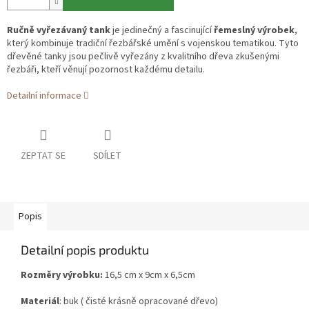
Ručně vyřezávaný tank
je jedinečný a fascinující
řemeslný výrobek
,
který kombinuje tradiční řezbářské umění s vojenskou tematikou. Tyto
dřevěné tanky jsou pečlivě vyřezány z kvalitního dřeva zkušenými
řezbáři, kteří věnují pozornost každému detailu.
Detailní informace
ZEPTAT SE
SDÍLET
Popis
Detailní popis produktu
Rozměry výrobku:
16,5 cm x 9cm x 6,5cm
Materiál
: buk ( čisté krásně opracované dřevo)