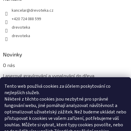
kancelar
@
drevoteka.cz
+420 724 088 599
drevoteka
drevoteka
Novinky
O nás
Laserové gravírování a vypalování do dřeva
Tento web používá cookies za účelem poskytování co
Proč jíst z přírodních dřevěných talířů: Ekologická a Stylová
Volba
nejlepších služeb.
Některé z těchto cookies jsou nezbytné pro správné
fungování webu, jiné pomáhají analyzovat návštěvnost a
optimalizovat uživatelský zážitek. Než budeme ukládat nebo
přistupovat k cookies ve vašem zařízení, potřebujeme váš
souhlas. Můžete si vybrat, které typy cookies povolíte, nebo