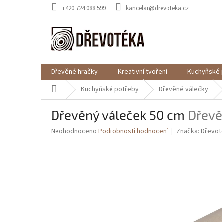
Přejít
+420 724 088 599
kancelar@drevoteka.cz
na
obsah
Dřevěné hračky
Kreativní tvoření
Kuchyňské 
Domů
Kuchyňské potřeby
Dřevěné válečky
Dřevěný váleček 50 cm
Dřevě
Průměrné
Neohodnoceno
Podrobnosti hodnocení
Značka:
Dřevot
hodnocení
produktu
je
0,0
z
5
hvězdiček.