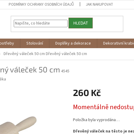
PODMÍNKY OCHRANY OSOBNÍCH ÚDAJŮ
JAK NAKUPOVAT
HLEDAT
potřeby
Stolování
Doplňky a dekorace
Dekorativní krab
Dřevěný váleček 50 cm
Dřevěný váleček 50 cm
ný váleček 50 cm
4545
éka
260 Kč
Měrná
Momentálně nedostu
cena:
Položka byla vyprodána…
Dřevěný váleček na těsto je n