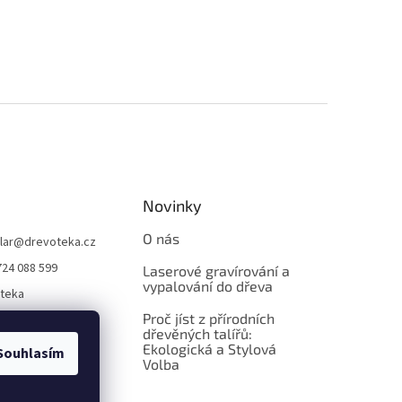
Novinky
O nás
lar
@
drevoteka.cz
724 088 599
Laserové gravírování a
vypalování do dřeva
teka
Proč jíst z přírodních
teka
dřevěných talířů:
Ekologická a Stylová
Souhlasím
Volba