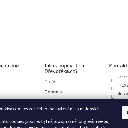
e online
Jak nakupovat na
Kontakt
Dřevotéka.cz?
kance
O nás
+420 
Doprava
drevo
Průvodce nákupem na
drevo
Dřevotéka.cz
užívá cookies za účelem poskytování co nejlepších
chto cookies jsou nezbytné pro správné fungování webu,
í analyzovat návštěvnost a optimalizovat uživatelský