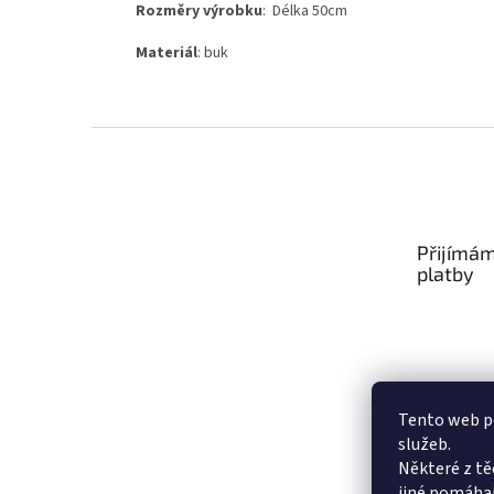
Rozměry výrobku
: Délka 50cm
Materiál
: buk
Z
á
p
a
t
Přijímám
í
platby
Tento web po
služeb.
Některé z tě
jiné pomáhaj