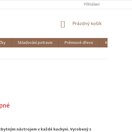
Přihlášení
NÁKUPNÍ
Prázdný košík
KOŠÍK
ičky
Skladování potravin
Prémiové dřevo
Knihy
pné
ezbytným nástrojem v každé kuchyni. Vyrobený z