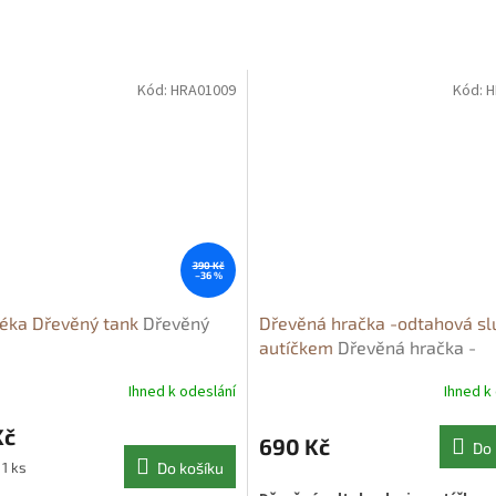
Kód:
HRA01009
Kód:
H
390 Kč
–36 %
éka Dřevěný tank
Dřevěný
Dřevěná hračka -odtahová sl
autíčkem
Dřevěná hračka -
odtahová služba s autíčkem
Ihned k odeslání
Ihned k
Kč
690 Kč
Do 
 1 ks
Do košíku