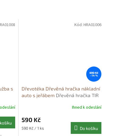
RA01008
Kód:
HRA01006
690 Kč
–14 %
užba s
Dřevotéka Dřevěná hračka nákladní
auto s jeřábem
Dřevěná hračka TIR
s jeřábem
 odeslání
Ihned k odeslání
590 Kč
košíku
Měrná
590 Kč / 1 ks
Do košíku
cena: