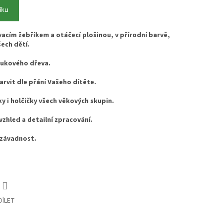
íku
acím žebříkem a otáčecí plošinou, v přírodní barvě,
šech dětí.
 bukového dřeva.
rvit dle přání Vašeho dítěte.
ky i holčičky všech věkových skupin.
 vzhled a detailní zpracování.
ezávadnost.
DÍLET