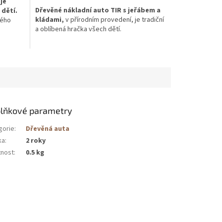
je
Dřevěné nákladní auto TIR s jeřábem a
 dětí.
kládami,
v přírodním provedení, je tradiční
vého
a oblíbená hračka všech dětí.
dle
Auto je vyrobené z kvalitního bukového
á hračka
dřeva a klády lze libovolně z tiráku vykládat
 skupin.
a děti si tak mohou založit vlastní dřevařský
d a
byznys.
je
Povrch lze nalakovat nebo nabarvit dle
přání Vašeho dítěte.
lňkové parametry
Ideální dřevěná hračka pro kluky i holčičky
gorie
:
Dřevěná auta
všech věkových skupin.
ka
:
2 roky
Děti tuto hračku ocení pro její vzhled a
nost
:
0.5 kg
detailní zpracování.
Samozřejmostí je zdravotní nezávadnost.