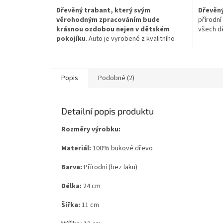
Dřevěný trabant, který svým
Dřevěný
věrohodným zpracováním bude
přírodní
krásnou ozdobou nejen v dětském
všech dě
pokojíku
. Auto je vyrobené z kvalitního
bukového dřeva a jeho povrch lze
Tank je 
nalakovat nebo nabarvit dle přání Vašeho
dřeva.
dítěte. Ideální dřevěná hračka pro kluky i
holčičky všech věkových skupin. Děti tuto
Povrch 
Popis
Podobné (2)
hračku ocení pro její vzhled a detailní
přání V
zpracování.
Ideální 
Detailní popis produktu
všech v
Rozměry výrobku:
Děti tut
detailní
Materiál:
100% bukové dřevo
Samozře
Barva:
Přírodní (bez laku)
Délka:
24 cm
Šířka:
11 cm