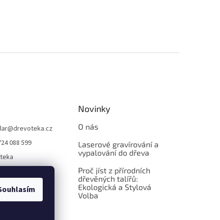
Novinky
O nás
lar
@
drevoteka.cz
724 088 599
Laserové gravírování a
vypalování do dřeva
teka
Proč jíst z přírodních
teka
dřevěných talířů:
Ekologická a Stylová
Souhlasím
Volba