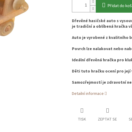
Přidat do koš
Dřevěné hasičské auto s vysouv
je tradiční a oblíbená hračka v
Auto
je vyrobené z kvalitního
Povrch lze nalakovat nebo naba
Ideální dřevěná hračka pro klu
Děti tuto hračku ocení pro její
Samozřejmostí je zdravotní n
Detailní informace
TISK
ZEPTAT SE
S