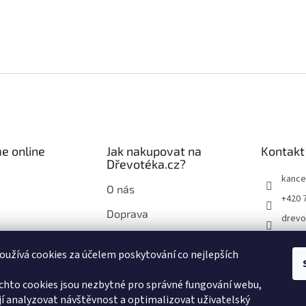
e online
Jak nakupovat na
Kontakt
Dřevotéka.cz?
kance
O nás
+420 
Doprava
drevo
Průvodce nákupem na
drevo
Dřevotéka.cz
užívá cookies za účelem poskytování co nejlepších
chto cookies jsou nezbytné pro správné fungování webu,
í analyzovat návštěvnost a optimalizovat uživatelský