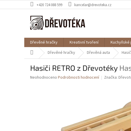
Přejít
+420 724 088 599
kancelar@drevoteka.cz
na
obsah
Dřevěné hračky
Kreativní tvoření
Kuchyňské 
Domů
Dřevěné hračky
Dřevěná auta
Hasi
Hasiči RETRO z Dřevotéky
Has
Průměrné
Neohodnoceno
Podrobnosti hodnocení
Značka:
Dřevot
hodnocení
produktu
je
0,0
z
5
hvězdiček.