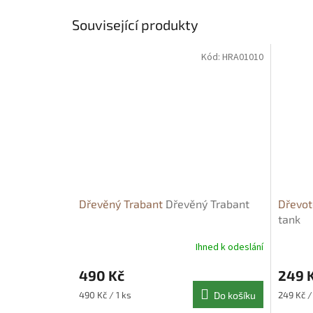
Související produkty
Kód:
HRA01010
Dřevěný Trabant
Dřevěný Trabant
Dřevot
tank
Ihned k odeslání
490 Kč
249 
Měrná
Měrná
490 Kč / 1 ks
Do košíku
249 Kč /
cena:
cena: