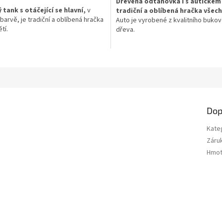
Dřevěná odtahovka i s autíčkem 
 tank s otáčející se hlavní,
v
tradiční a oblíbená hračka všech
 barvě, je tradiční a oblíbená hračka
Auto je vyrobené z kvalitního buko
tí.
dřeva.
Povrch lze nalakovat nebo nabarvit 
vyroben z kvalitního bukového
přání Vašeho dítěte. Ideální dřevěn
pro kluky i holčičky všech věkových
Děti tuto hračku ocení pro její vzhle
lze nalakovat nebo
nabarvit dle
detailní zpracování. Samozřejmostí 
ašeho dítěte.
zdravotní nezávadnost.
dřevěná hračka pro
kluky i holčičky
Dop
ěkových skupin
.
Kate
o hračku ocení pro její vzhled a
Záru
 zpracování.
Hmot
jmostí je zdravotní nezávadnost.