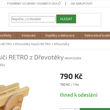
PODMÍNKY OCHRANY OSOBNÍCH ÚDAJŮ
JAK NAKUPOVAT
HLEDAT
potřeby
Stolování
Doplňky a dekorace
Dekorativní krab
či RETRO z Dřevotéky
Hasiči RETRO z Dřevotéky
iči RETRO z Dřevotéky
HRAP02004
éka
790 Kč
Měrná
790 Kč / 1 ks
cena:
Ihned k odeslání