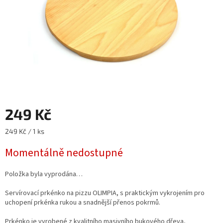
249 Kč
Měrná
249 Kč / 1 ks
cena:
Momentálně nedostupné
Položka byla vyprodána…
Servírovací prkénko na pizzu OLIMPIA, s praktickým vykrojením pro
uchopení prkénka rukou a snadnější přenos pokrmů.
Prkénko je vyrobené z kvalitního masivního bukového dřeva,