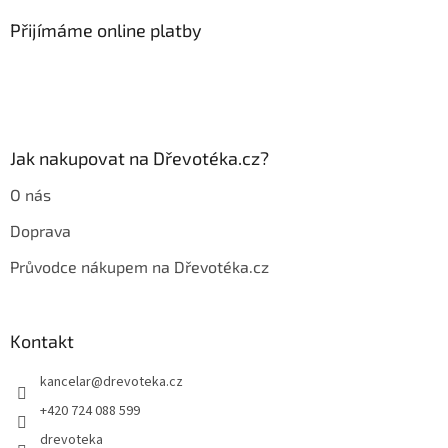
p
a
Přijímáme online platby
t
í
Jak nakupovat na Dřevotéka.cz?
O nás
Doprava
Průvodce nákupem na Dřevotéka.cz
Kontakt
kancelar
@
drevoteka.cz
+420 724 088 599
drevoteka