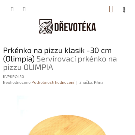
Přejít
NÁKUP
na
obsah
KOŠÍK
Prkénko na pizzu klasik -30 cm
(Olimpia)
Servírovací prkénko na
pizzu OLIMPIA
KVPKPOL30
Průměrné
Neohodnoceno
Podrobnosti hodnocení
Značka:
Pilina
hodnocení
produktu
je
0,0
z
5
hvězdiček.