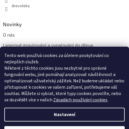
drevoteka
Novinky
O nás
Laserové gravírování a vypalování do dřeva
Tento web používá cookies za účelem poskytování co
Proč jíst z přírodních dřevěných talířů: Ekologická a Stylová
Volba
nejlepších služeb.
Některé z těchto cookies jsou nezbytné pro správné
fungování webu, jiné pomáhají analyzovat návštěvnost a
optimalizovat uživatelský zážitek. Než budeme ukládat nebo
přistupovat k cookies ve vašem zařízení, potřebujeme váš
souhlas. Můžete si vybrat, které typy cookies povolíte, nebo
se dozvědět více v našich
Zásadách používání cookies
.
Vytvořil Shoptet
Nastavení
Copyright 2026
Dřevotéka
. Všechna práva vyhrazena.
Upravit