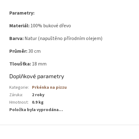
Parametry:
Materiál:
100% bukové dřevo
Barva:
Natur (napuštěno přírodním olejem)
Průměr:
30 cm
Tloušťka:
18 mm
Doplňkové parametry
Kategorie
:
Prkénka na pizzu
Záruka
:
2 roky
Hmotnost
:
0.9 kg
Položka byla vyprodána…
Z
á