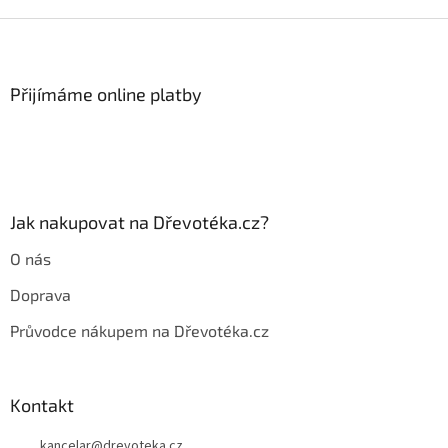
Z
á
p
a
Přijímáme online platby
t
í
Jak nakupovat na Dřevotéka.cz?
O nás
Doprava
Průvodce nákupem na Dřevotéka.cz
Kontakt
kancelar
@
drevoteka.cz