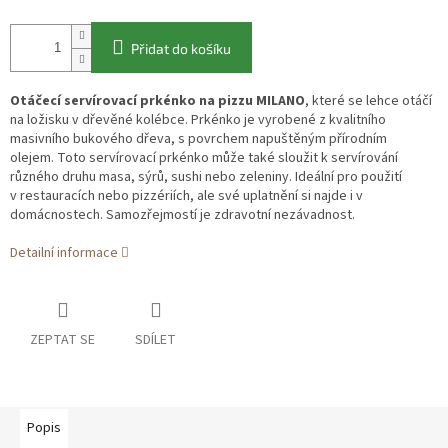
Přidat do košíku
Otáčecí servírovací prkénko na pizzu MILANO
, které se lehce otáčí
na ložisku v dřevěné kolébce. Prkénko je vyrobené z kvalitního
masivního bukového dřeva, s povrchem napuštěným přírodním
olejem. Toto servírovací prkénko může také sloužit k servírování
různého druhu masa, sýrů, sushi nebo zeleniny. Ideální pro použití
v restauracích nebo pizzériích, ale své uplatnění si najde i v
domácnostech. Samozřejmostí je zdravotní nezávadnost.
Detailní informace
ZEPTAT SE
SDÍLET
Popis