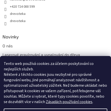
+420 724 088 599
drevoteka
drevoteka
Novinky
O nás
Laserové gravírování a vypalování do dřeva
Tento web používá cookies za účelem poskytování co
Proč jíst z přírodních dřevěných talířů: Ekologická a Stylová
Volba
nejlepších služeb.
Některé z těchto cookies jsou nezbytné pro správné
fungování webu, jiné pomáhají analyzovat návštěvnost a
optimalizovat uživatelský zážitek. Než budeme ukládat nebo
přistupovat k cookies ve vašem zařízení, potřebujeme váš
souhlas. Můžete si vybrat, které typy cookies povolíte, nebo
se dozvědět více v našich
Zásadách používání cookies
.