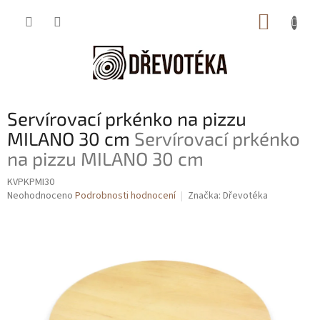
Přejít
NÁKUP
na
obsah
KOŠÍK
Servírovací prkénko na pizzu
MILANO 30 cm
Servírovací prkénko
na pizzu MILANO 30 cm
KVPKPMI30
Průměrné
Neohodnoceno
Podrobnosti hodnocení
Značka:
Dřevotéka
hodnocení
produktu
je
0,0
z
5
hvězdiček.