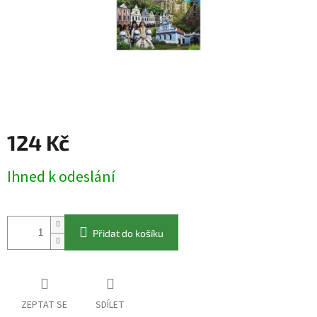
124 Kč
Měrná
Ihned k odeslání
cena:
Přidat do košíku
ZEPTAT SE
SDÍLET