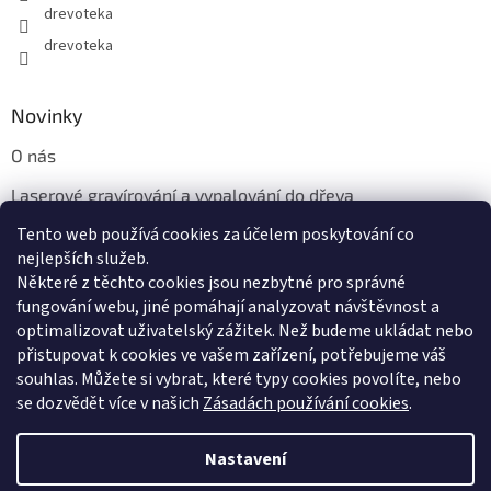
drevoteka
drevoteka
Novinky
O nás
Laserové gravírování a vypalování do dřeva
Tento web používá cookies za účelem poskytování co
Proč jíst z přírodních dřevěných talířů: Ekologická a Stylová
Volba
nejlepších služeb.
Některé z těchto cookies jsou nezbytné pro správné
fungování webu, jiné pomáhají analyzovat návštěvnost a
optimalizovat uživatelský zážitek. Než budeme ukládat nebo
přistupovat k cookies ve vašem zařízení, potřebujeme váš
souhlas. Můžete si vybrat, které typy cookies povolíte, nebo
se dozvědět více v našich
Zásadách používání cookies
.
Vytvořil Shoptet
Nastavení