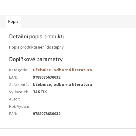
Popis
Detailní popis produktu
Popis produktu není dostupný
Doplňkové parametry
Kategorie
:
Učebnice, odborná literatura
EAN
:
9788075630032
Zařazení 1
:
Učebnice, odborná literatura
Vydavatel
:
TAKTIK
Autor
:
Rok Vydání
:
EAN
:
9788075630032
Z