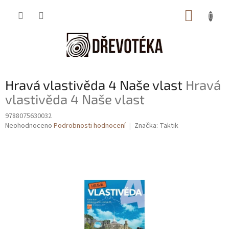
Přejít
NÁKUP
na
obsah
KOŠÍK
Hravá vlastivěda 4 Naše vlast
Hravá
vlastivěda 4 Naše vlast
9788075630032
Průměrné
Neohodnoceno
Podrobnosti hodnocení
Značka:
Taktik
hodnocení
produktu
je
0,0
z
5
hvězdiček.