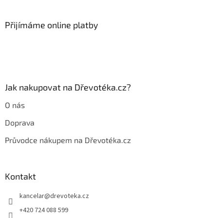
á
p
a
Přijímáme online platby
t
í
Jak nakupovat na Dřevotéka.cz?
O nás
Doprava
Průvodce nákupem na Dřevotéka.cz
Kontakt
kancelar
@
drevoteka.cz
+420 724 088 599