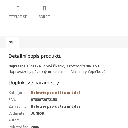
ZEPTAT SE
SDÍLET
Popis
Detailní popis produktu
Nejkrásnější české lidové říkanky a rozpočítadla jsou
doprovázeny půvabnými ilustracemi Vladimíry Vopičkové.
Doplňkové parametry
Kategorie
:
Beletrie pro děti a mládež
EAN
:
9788072672158
Zařazení 1
:
Beletrie pro děti a mládež
Vydavatel
:
JUNIOR
Autor
:
Rok Vydání
:
2006