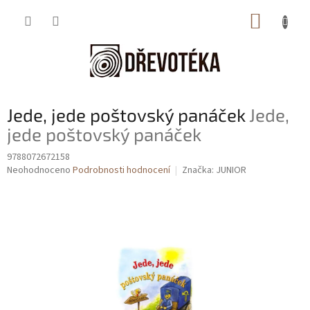
Přejít
NÁKUP
na
obsah
KOŠÍK
Jede, jede poštovský panáček
Jede,
jede poštovský panáček
9788072672158
Průměrné
Neohodnoceno
Podrobnosti hodnocení
Značka:
JUNIOR
hodnocení
produktu
je
0,0
z
5
hvězdiček.