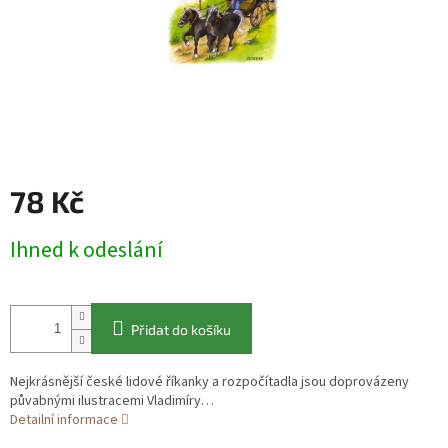
78 Kč
Měrná
Ihned k odeslání
cena:
Přidat do košíku
Nejkrásnější české lidové říkanky a rozpočítadla jsou doprovázeny
půvabnými ilustracemi Vladimíry…
Detailní informace