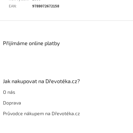
EAN
:
9788072672158
Z
á
p
a
Přijímáme online platby
t
í
Jak nakupovat na Dřevotéka.cz?
O nás
Doprava
Průvodce nákupem na Dřevotéka.cz