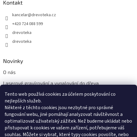
Kontakt
kancelar
@
drevoteka.cz
+420 724 088 599
drevoteka
drevoteka
Novinky
O nás
Laserové gravírování a vypalování do dřeva
Tento web používá cookies za účelem poskytování co
Proč jíst z přírodních dřevěných talířů: Ekologická a Stylová
Volba
nejlepších služeb.
Některé z těchto cookies jsou nezbytné pro správné
fungování webu, jiné pomáhají analyzovat návštěvnost a
optimalizovat uživatelský zážitek. Než budeme ukládat nebo
přistupovat k cookies ve vašem zařízení, potřebujeme váš
souhlas. Můžete si vybrat, které typy cookies povolíte, nebo