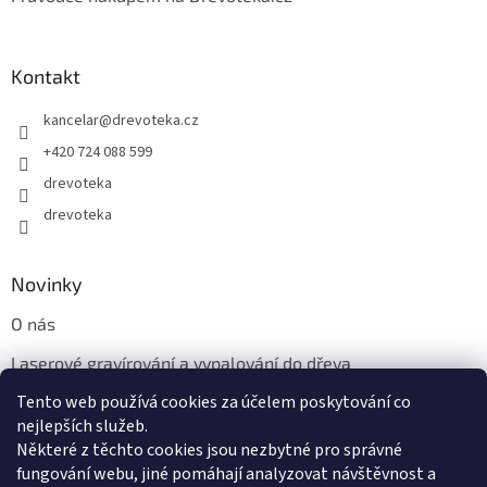
Kontakt
kancelar
@
drevoteka.cz
+420 724 088 599
drevoteka
drevoteka
Novinky
O nás
Laserové gravírování a vypalování do dřeva
Tento web používá cookies za účelem poskytování co
Proč jíst z přírodních dřevěných talířů: Ekologická a Stylová
Volba
nejlepších služeb.
Některé z těchto cookies jsou nezbytné pro správné
fungování webu, jiné pomáhají analyzovat návštěvnost a