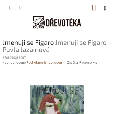
Přejít
NÁKUP
na
obsah
KOŠÍK
Jmenuji se Figaro
Jmenuji se Figaro -
Pavla Jazairiová
9788088286097
Průměrné
Neohodnoceno
Podrobnosti hodnocení
Značka:
Radioservis
hodnocení
produktu
je
0,0
z
5
hvězdiček.