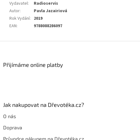
Vydavatel
:
Radioservis
Autor
:
Pavla Jazairiová
Rok Vydání
:
2019
EAN
:
9788088286097
Z
á
p
a
Přijímáme online platby
t
í
Jak nakupovat na Dřevotéka.cz?
O nás
Doprava
Průvodce nákupem na Dřevotéka.cz