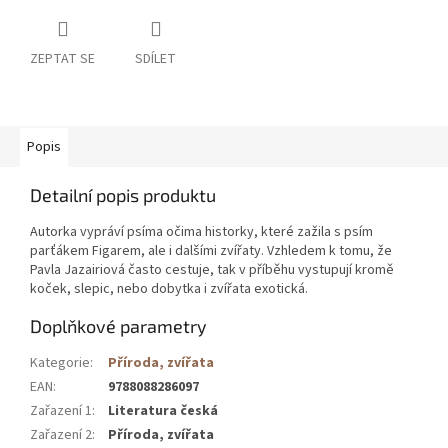
ZEPTAT SE
SDÍLET
Popis
Detailní popis produktu
Autorka vypráví psíma očima historky, které zažila s psím
parťákem Figarem, ale i dalšími zvířaty. Vzhledem k tomu, že
Pavla Jazairiová často cestuje, tak v příběhu vystupují kromě
koček, slepic, nebo dobytka i zvířata exotická.
Doplňkové parametry
Kategorie
:
Příroda, zvířata
EAN
:
9788088286097
Zařazení 1
:
Literatura česká
Zařazení 2
:
Příroda, zvířata