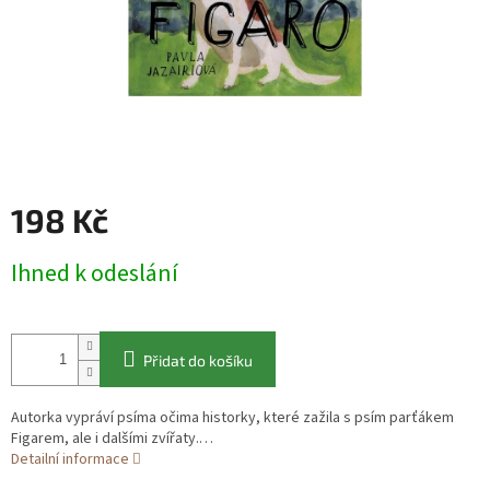
198 Kč
Měrná
Ihned k odeslání
cena:
Přidat do košíku
Autorka vypráví psíma očima historky, které zažila s psím parťákem
Figarem, ale i dalšími zvířaty.…
Detailní informace