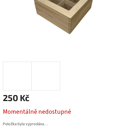
250 Kč
Měrná
Momentálně nedostupné
cena:
Položka byla vyprodána…