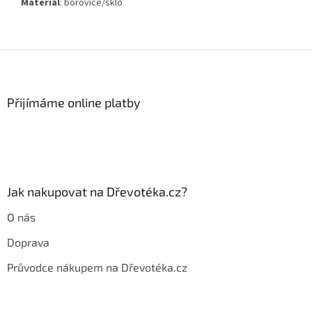
Materiál
: borovice/sklo
Z
á
p
a
Přijímáme online platby
t
í
Jak nakupovat na Dřevotéka.cz?
O nás
Doprava
Průvodce nákupem na Dřevotéka.cz