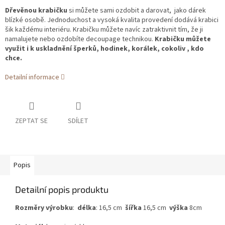
Dřevěnou krabičku
si
můžete sami ozdobit a darovat, jako dárek
blízké osobě. Jednoduchost a vysoká kvalita provedení dodává krabici
šik každému interiéru. Krabičku můžete navíc zatraktivnit tím, že ji
namalujete nebo ozdobíte decoupage technikou.
Krabičku můžete
využit i k uskladnění šperků, hodinek, korálek, cokoliv , kdo
chce.
Detailní informace
ZEPTAT SE
SDÍLET
Popis
Detailní popis produktu
Rozměry výrobku
:
délka
: 16,5 cm
šířka
16,5 cm
výška
8cm