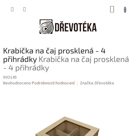
Přejít
NÁKUP
na
obsah
KOŠÍK
Krabička na čaj prosklená - 4
přihrádky
Krabička na čaj prosklená
- 4 přihrádky
XVO145
Průměrné
Neohodnoceno
Podrobnosti hodnocení
Značka:
Dřevotéka
hodnocení
produktu
je
0,0
z
5
hvězdiček.