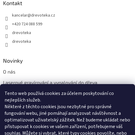
Kontakt
kancelar
@
drevoteka.cz
+420 724 088 599
drevoteka
drevoteka
Novinky
O nás
Laserové gravírování a vypalování do dřeva
Tento web používá cookies za účelem poskytování co
Proč jíst z přírodních dřevěných talířů: Ekologická a Stylová
Volba
nejlepších služeb.
Některé z těchto cookies jsou nezbytné pro správné
fungování webu, jiné pomáhají analyzovat návštěvnost a
optimalizovat uživatelský zážitek. Než budeme ukládat nebo
přistupovat k cookies ve vašem zařízení, potřebujeme váš
souhlas. Můžete si vybrat, které typy cookies povolíte, nebo