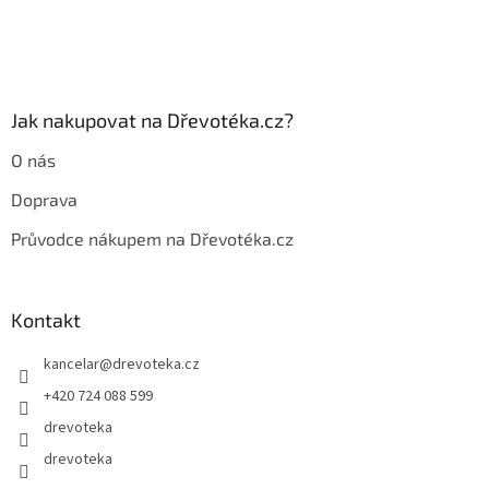
t
í
Jak nakupovat na Dřevotéka.cz?
O nás
Doprava
Průvodce nákupem na Dřevotéka.cz
Kontakt
kancelar
@
drevoteka.cz
+420 724 088 599
drevoteka
drevoteka