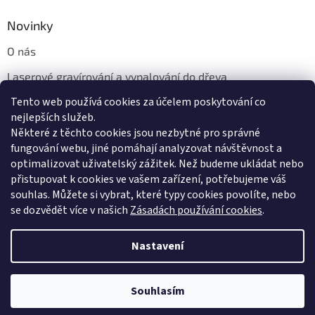
Novinky
O nás
Laserové gravírování a vypalování do dřeva
Tento web používá cookies za účelem poskytování co
Proč jíst z přírodních dřevěných talířů: Ekologická a Stylová
Volba
nejlepších služeb.
Některé z těchto cookies jsou nezbytné pro správné
fungování webu, jiné pomáhají analyzovat návštěvnost a
optimalizovat uživatelský zážitek. Než budeme ukládat nebo
přistupovat k cookies ve vašem zařízení, potřebujeme váš
souhlas. Můžete si vybrat, které typy cookies povolíte, nebo
se dozvědět více v našich
Zásadách používání cookies
.
Vytvořil Shoptet
Nastavení
Copyright 2026
Dřevotéka
. Všechna práva vyhrazena.
Upravit
Souhlasím
nastavení cookies