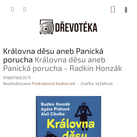
Přejít
NÁKUP
na
obsah
KOŠÍK
Královna děsu aneb Panická
porucha
Královna děsu aneb
Panická porucha - Radkin Honzák
9788076013575
Průměrné
Neohodnoceno
Podrobnosti hodnocení
Značka:
Vyšehrad
hodnocení
produktu
je
0,0
z
5
hvězdiček.