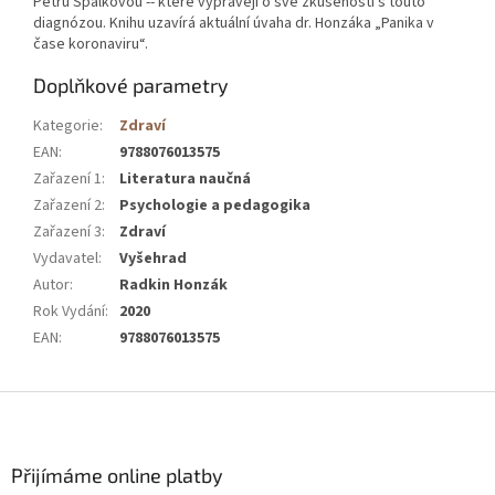
Petru Špalkovou -- které vyprávějí o své zkušenosti s touto
diagnózou. Knihu uzavírá aktuální úvaha dr. Honzáka „Panika v
čase koronaviru“.
Doplňkové parametry
Kategorie
:
Zdraví
EAN
:
9788076013575
Zařazení 1
:
Literatura naučná
Zařazení 2
:
Psychologie a pedagogika
Zařazení 3
:
Zdraví
Vydavatel
:
Vyšehrad
Autor
:
Radkin Honzák
Rok Vydání
:
2020
EAN
:
9788076013575
Z
á
p
a
Přijímáme online platby