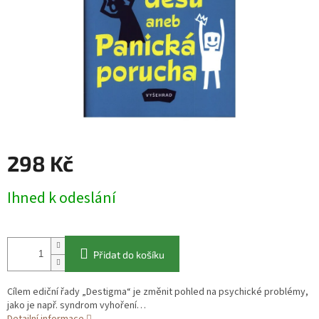
298 Kč
Měrná
Ihned k odeslání
cena:
Přidat do košíku
Cílem ediční řady „Destigma“ je změnit pohled na psychické problémy,
jako je např. syndrom vyhoření…