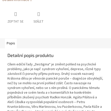
Detailní informace
ZEPTAT SE
SDÍLET
Popis
Detailní popis produktu
Cílem ediční řady „Destigma“ je změnit pohled na psychické
problémy, jako je např. syndrom vyhoření, deprese, různé typy
závislostí či poruchy příjmu potravy. Druhý svazek nazvaný
Královna děsu je věnován panické poruše – diagnóze obvyklejší,
než by se mohlo na první pohled zdát. Často navazuje na
syndrom vyhoření, nebo se s ním prolíná. O panickému tématu
pojednává ve svém textu a v komentářích ke konkrétním
příběhům zkušený psychiatr Radkin Honzák. Agáta Pilátová a
Aleš Cibulka vyzpovídali populární osobnosti -- Petru
Kruntorádovou, Věru Martinovou, Ivu Pazderkovou, Pavla Ráže a