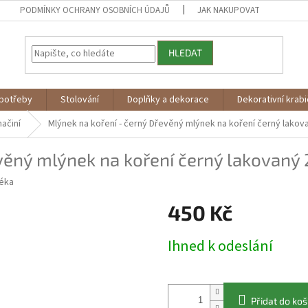
PODMÍNKY OCHRANY OSOBNÍCH ÚDAJŮ
JAK NAKUPOVAT
HLEDAT
potřeby
Stolování
Doplňky a dekorace
Dekorativní krab
ačiní
Mlýnek na koření - černý
Dřevěný mlýnek na koření černý lakov
věný mlýnek na koření černý lakovaný
éka
450 Kč
Měrná
Ihned k odeslání
cena:
Přidat do koš