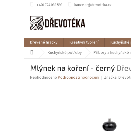
Přejít
+420 724 088 599
kancelar@drevoteka.cz
na
obsah
Dřevěné hračky
Kreativní tvoření
Kuchyňské 
Domů
Kuchyňské potřeby
Příbory a kuchyňské n
Mlýnek na koření - černý
Dře
Průměrné
Neohodnoceno
Podrobnosti hodnocení
Značka:
Dřevot
hodnocení
produktu
je
0,0
z
5
hvězdiček.