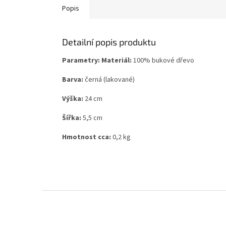
Popis
Detailní popis produktu
Parametry:
Materiál:
100% bukové dřevo
Barva:
černá (lakované)
Výška:
24 cm
Šířka:
5,5 cm
Hmotnost cca:
0,2 kg
Z
á
p