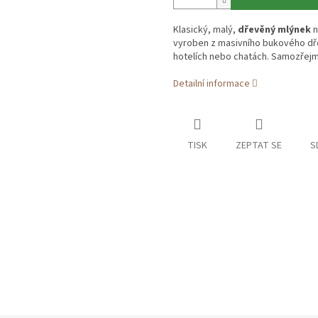
Klasický, malý,
dřevěný mlýnek
n
vyroben z masivního bukového dře
hotelích nebo chatách. Samozřejm
Detailní informace
TISK
ZEPTAT SE
S